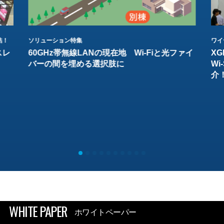
結！
ソリューション特集
ワイ
スレ
60GHz帯無線LANの現在地 Wi-Fiと光ファイ
XG
バーの間を埋める選択肢に
W
介
WHITE PAPER
ホワイトペーパー