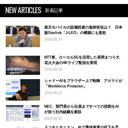
NEW ARTICLES
新着記事
楽天モバイルの設備投資の進捗状況は？ 日本
版Starlink「J-LEO」の構築にも意欲
2026.08.10
NTT東、ローカル5Gを活用した長岡まつり大
花火大会の4Kライブ配信を実現
2026.08.10
シャドーAIをブラウザー上で制御 アカマイが
「Workforce Protector」
2026.08.10
NEC、部門長から社員まですべての役割をAI
が担う社内組織を新設
2026.08.10
ドコモとサムスン、AIで通信速度の低下を予