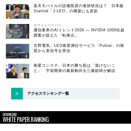
楽天モバイルの設備投資の進捗状況は？ 日本版
Starlink「J-LEO」の構築にも意欲
ホワイトペーパー
通信業界のAIトレンド2026 ― NVIDIA 1000社超
調査が捉えた「転換点」
古野電気、LEO衛星測位サービス「Pulsar」の衛
星から実信号を受信
衛星コンステ、日本の勝ち筋は「負けないこ
と」 宇宙開発の最新動向を三菱総研が解説
アクセスランキング一覧
DOWNLOAD
WHITE PAPER RANKING