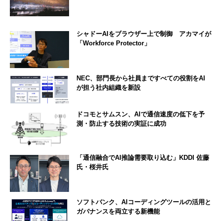
シャドーAIをブラウザー上で制御 アカマイが
「Workforce Protector」
NEC、部門長から社員まですべての役割をAI
が担う社内組織を新設
ドコモとサムスン、AIで通信速度の低下を予
測・防止する技術の実証に成功
「通信融合でAI推論需要取り込む」KDDI 佐藤
氏・桜井氏
ソフトバンク、AIコーディングツールの活用と
ガバナンスを両立する新機能