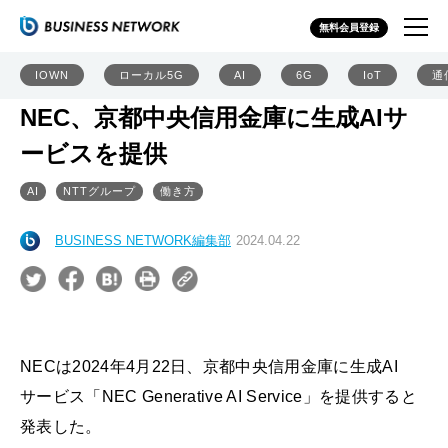
無料会員登録
IOWN
ローカル5G
AI
6G
IoT
通
NEC、京都中央信用金庫に生成AIサ
ービスを提供
AI
NTTグループ
働き方
BUSINESS NETWORK編集部
2024.04.22
NECは2024年4月22日、京都中央信用金庫に生成AI
サービス「NEC Generative AI Service」を提供すると
発表した。