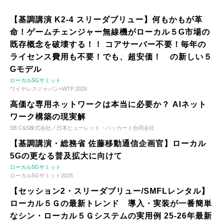
【基調講演 K2-4 スリーダブリュー】何もかもが革
命！ゲームチェンジャー無線機がローカル５G市場の
既存概念を破壊する！！ コアサーバー不要！毎年の
ライセンス費用も不要！でも、超安価！ の新しい５
Gモデル
ローカル5Gサミット
ワイヤレスジャパン×WTP 2026
高価な専用ネットワークは本当に必要か？ AIネット
ワーク構築の現実解
SB C&S株式会社／日本ヒューレット・パッカード合同会社
【基調講演・総務省 佐藤移動通信企画官】ローカル
5Gの更なる普及拡大に向けて
ローカル5Gサミット
ローカル5Gサミット2025
【セッション2・スリーダブリュー/SMFLレンタル】
ローカル５Ｇの最新トレンド 導入・実装が一番簡単
なシン・ローカル５Ｇシステムの実用例 25-26年最新