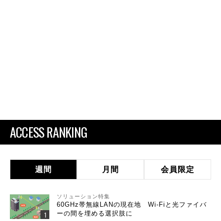
ACCESS RANKING
週間
月間
会員限定
ソリューション特集
60GHz帯無線LANの現在地 Wi-Fiと光ファイバ
ーの間を埋める選択肢に