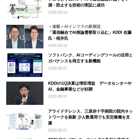
測・防止する技術の実証に成功
2026.08.10
＜連載＞AIインフラの新潮流
「通信融合でAI推論需要取り込む」KDDI 佐藤
氏・桜井氏
2026.08.10
ソフトバンク、AIコーディングツールの活用と
ガバナンスを両立する新機能
2026.08.07
KDDIの1Q決算は増収増益 データセンターや
AI、金融事業などが好調
2026.08.07
アライドテレシス、三原赤十字病院の院内ネッ
トワークを刷新 少人数運用でも安定稼働を支
援
2026.08.07