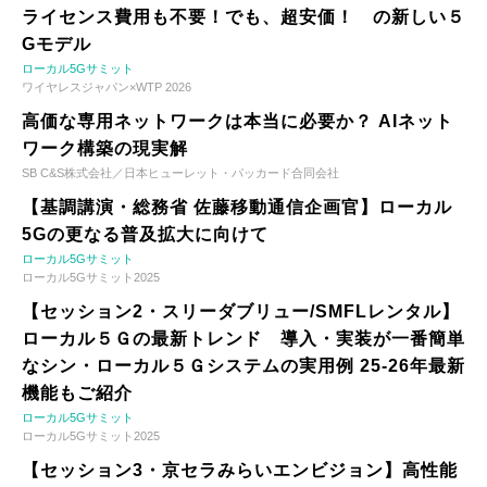
ライセンス費用も不要！でも、超安価！ の新しい５
Gモデル
ローカル5Gサミット
ワイヤレスジャパン×WTP 2026
高価な専用ネットワークは本当に必要か？ AIネット
ワーク構築の現実解
SB C&S株式会社／日本ヒューレット・パッカード合同会社
【基調講演・総務省 佐藤移動通信企画官】ローカル
5Gの更なる普及拡大に向けて
ローカル5Gサミット
ローカル5Gサミット2025
【セッション2・スリーダブリュー/SMFLレンタル】
ローカル５Ｇの最新トレンド 導入・実装が一番簡単
なシン・ローカル５Ｇシステムの実用例 25-26年最新
機能もご紹介
ローカル5Gサミット
ローカル5Gサミット2025
【セッション3・京セラみらいエンビジョン】高性能