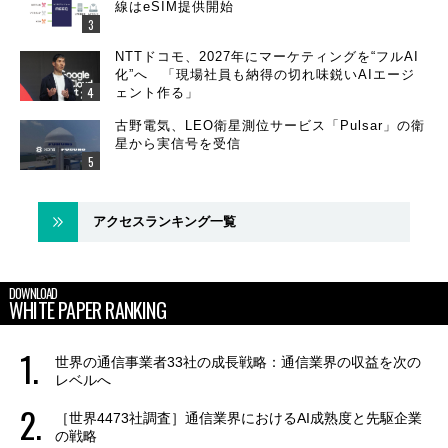
線はeSIM提供開始
NTTドコモ、2027年にマーケティングを“フルAI
化”へ 「現場社員も納得の切れ味鋭いAIエージ
ェント作る」
古野電気、LEO衛星測位サービス「Pulsar」の衛
星から実信号を受信
アクセスランキング一覧
DOWNLOAD
WHITE PAPER RANKING
世界の通信事業者33社の成長戦略：通信業界の収益を次の
レベルへ
［世界4473社調査］通信業界におけるAI成熟度と先駆企業
の戦略