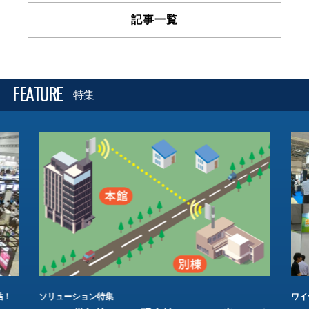
記事一覧
FEATURE
特集
結！
ソリューション特集
ワイ