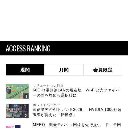
ACCESS RANKING
週間
月間
会員限定
ソリューション特集
60GHz帯無線LANの現在地 Wi-Fiと光ファイバ
ーの間を埋める選択肢に
ホワイトペーパー
通信業界のAIトレンド2026 ― NVIDIA 1000社超
調査が捉えた「転換点」
MEEQ、楽天モバイル回線を先行提供 ドコモ回