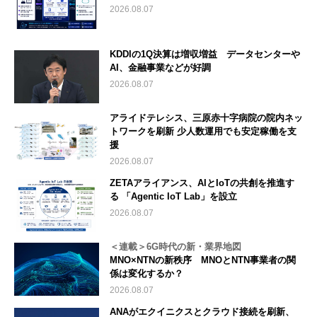
2026.08.07
KDDIの1Q決算は増収増益 データセンターや
AI、金融事業などが好調
2026.08.07
アライドテレシス、三原赤十字病院の院内ネッ
トワークを刷新 少人数運用でも安定稼働を支
援
2026.08.07
ZETAアライアンス、AIとIoTの共創を推進す
る 「Agentic IoT Lab」を設立
2026.08.07
＜連載＞6G時代の新・業界地図
MNO×NTNの新秩序 MNOとNTN事業者の関
係は変化するか？
2026.08.07
ANAがエクイニクスとクラウド接続を刷新、