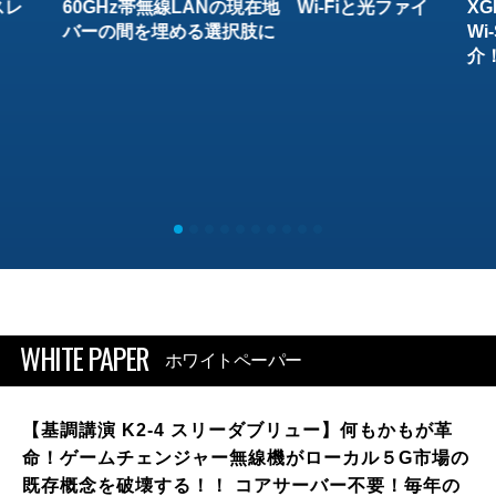
スレ
60GHz帯無線LANの現在地 Wi-Fiと光ファイ
XG
バーの間を埋める選択肢に
W
介
WHITE PAPER
ホワイトペーパー
【基調講演 K2-4 スリーダブリュー】何もかもが革
命！ゲームチェンジャー無線機がローカル５G市場の
既存概念を破壊する！！ コアサーバー不要！毎年の