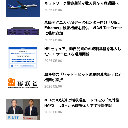
ネットワーク構築期間が数カ月から数週間へ
2026.08.06
東陽テクニカがAIデータセンター向け「Ultra
Ethernet」検証機能を提供、VIAVI TestCenter
に機能追加
2026.08.06
NRIセキュア、独自開発のAI統制基盤を導入し
たSOCサービスを運用開始
2026.08.06
総務省の「ワット・ビット連携関連実証」に7
機関が採択
2026.08.06
NTTの1Q決算は増収増益 ドコモの「気球型
HAPS」は9月から能登エリアで実証開始
2026.08.06