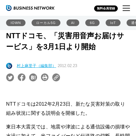
無料会員登録
IOWN
ローカル5G
AI
6G
IoT
通
NTTドコモ、「災害用音声お届けサ
ービス」を3月1日より開始
村上麻里子（編集部）
2012.02.23
NTTドコモは2012年2月23日、新たな災害対策の取り
組み状況に関する説明会を開催した。
東日本大震災では、地震や津波による通信設備の損壊や
水没に加えて、光ファイバーなど伝送路の切断、長時間