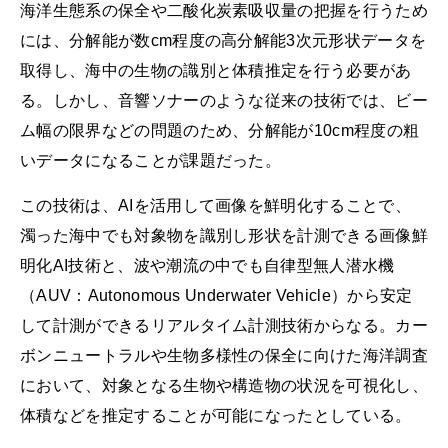
海洋生態系の保全や二酸化炭素吸収量の把握を行うため
には、分解能が数cm程度の高分解能3次元形状データを
取得し、海中の生物の識別と体積推定を行う必要があ
る。しかし、音響ソナーのような従来の技術では、ビー
ム幅の限界などの問題のため、分解能が10cm程度の粗
いデータになることが課題だった。
この技術は、AIを活用して画像を鮮明化することで、
濁った海中でも対象物を識別し形状を計測できる画像鮮
明化AI技術と、波や潮流の中でも自律型無人潜水機
（AUV：Autonomous Underwater Vehicle）から安定
して計測ができるリアルタイム計測技術からなる。カー
ボンニュートラルや生物多様性の保全に向けた海洋調査
において、対象となる生物や構造物の状況を可視化し、
体積などを推定することが可能になったとしている。