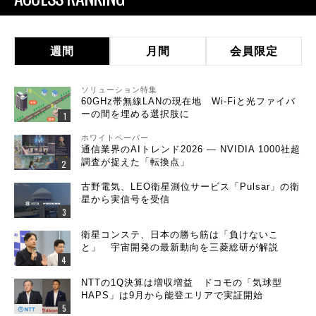
週間
月間
会員限定
ソリューション特集
60GHz帯無線LANの現在地 Wi-Fiと光ファイバ
ーの間を埋める選択肢に
ホワイトペーパー
通信業界のAIトレンド2026 ― NVIDIA 1000社超
調査が捉えた「転換点」
古野電気、LEO衛星測位サービス「Pulsar」の衛
星から実信号を受信
衛星コンステ、日本の勝ち筋は「負けないこ
と」 宇宙開発の最新動向を三菱総研が解説
NTTの1Q決算は増収増益 ドコモの「気球型
HAPS」は9月から能登エリアで実証開始