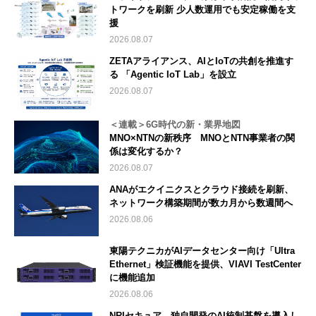
トワークを刷新 少人数運用でも安定稼働を支
援
2026.08.07
ZETAアライアンス、AIとIoTの共創を推進す
る 「Agentic IoT Lab」を設立
2026.08.07
＜連載＞6G時代の新・業界地図
MNO×NTNの新秩序 MNOとNTN事業者の関
係は変化するか？
2026.08.07
ANAがエクイニクスとクラウド接続を刷新、
ネットワーク構築期間が数カ月から数週間へ
2026.08.06
東陽テクニカがAIデータセンター向け「Ultra
Ethernet」検証機能を提供、VIAVI TestCenter
に機能追加
2026.08.06
NRIセキュア、独自開発のAI統制基盤を導入し