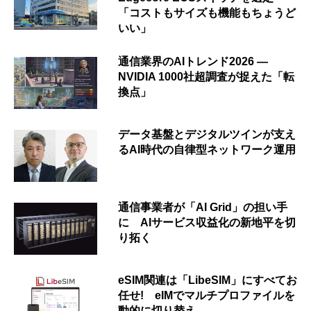
「コストもサイズも機能もちょうど
いい」
通信業界のAIトレンド2026 ―
NVIDIA 1000社超調査が捉えた「転
換点」
データ基盤とデジタルツインが支え
るAI時代の自律型ネットワーク運用
通信事業者が「AI Grid」の担い手
に AIサービス収益化の新地平を切
り拓く
eSIM関連は「LibeSIM」にすべてお
任せ! eIMでマルチプロファイルを
動的に切り替え