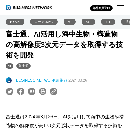
無料会員登録
IOWN
ローカル5G
AI
6G
IoT
通
富士通、AI活用し海中生物・構造物
の高解像度3次元データを取得する技
術を開発
AI
富士通
BUSINESS NETWORK編集部
2024.03.26
富士通は2024年3月26日、AIを活用して海中の生物や構
造物の解像度が高い3次元形状データを取得する技術を