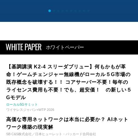
WHITE PAPER
ホワイトペーパー
【基調講演 K2-4 スリーダブリュー】何もかもが革
命！ゲームチェンジャー無線機がローカル５G市場の
既存概念を破壊する！！ コアサーバー不要！毎年の
ライセンス費用も不要！でも、超安価！ の新しい５
Gモデル
ローカル5Gサミット
ワイヤレスジャパン×WTP 2026
高価な専用ネットワークは本当に必要か？ AIネット
ワーク構築の現実解
SB C&S株式会社／日本ヒューレット・パッカード合同会社