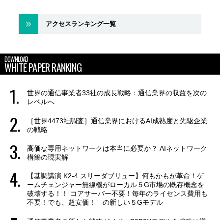
アクセスランキング一覧
DOWNLOAD
WHITE PAPER RANKING
世界の通信事業者33社の成長戦略：通信業界の収益を次の
レベルへ
［世界4473社調査］通信業界におけるAI成熟度と先駆企業
の戦略
高価な専用ネットワークは本当に必要か？ AIネットワーク
構築の現実解
【基調講演 K2-4 スリーダブリュー】何もかもが革命！ゲ
ームチェンジャー無線機がローカル５G市場の既存概念を
破壊する！！ コアサーバー不要！毎年のライセンス費用も
不要！でも、超安価！ の新しい５Gモデル