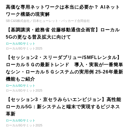
高価な専用ネットワークは本当に必要か？ AIネット
ワーク構築の現実解
SB C&S株式会社／日本ヒューレット・パッカード合同会社
【基調講演・総務省 佐藤移動通信企画官】ローカル
5Gの更なる普及拡大に向けて
ローカル5Gサミット
ローカル5Gサミット2025
【セッション2・スリーダブリュー/SMFLレンタル】
ローカル５Ｇの最新トレンド 導入・実装が一番簡単
なシン・ローカル５Ｇシステムの実用例 25-26年最新
機能もご紹介
ローカル5Gサミット
ローカル5Gサミット2025
【セッション3・京セラみらいエンビジョン】高性能
ローカル5G：新システムと端末で実現するビジネス
革新
ローカル5Gサミット
ローカル5Gサミット2025