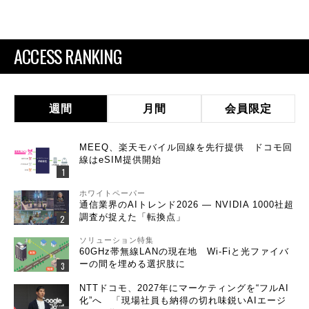
ACCESS RANKING
週間
月間
会員限定
MEEQ、楽天モバイル回線を先行提供 ドコモ回
線はeSIM提供開始
ホワイトペーパー
通信業界のAIトレンド2026 ― NVIDIA 1000社超
調査が捉えた「転換点」
ソリューション特集
60GHz帯無線LANの現在地 Wi-Fiと光ファイバ
ーの間を埋める選択肢に
NTTドコモ、2027年にマーケティングを“フルAI
化”へ 「現場社員も納得の切れ味鋭いAIエージ