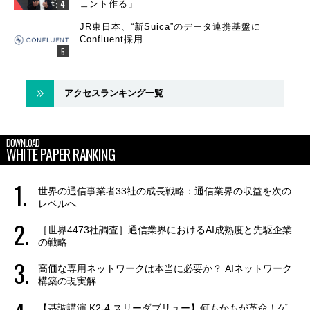
ェント作る」
JR東日本、“新Suica”のデータ連携基盤に
Confluent採用
アクセスランキング一覧
DOWNLOAD
WHITE PAPER RANKING
世界の通信事業者33社の成長戦略：通信業界の収益を次の
レベルへ
［世界4473社調査］通信業界におけるAI成熟度と先駆企業
の戦略
高価な専用ネットワークは本当に必要か？ AIネットワーク
構築の現実解
【基調講演 K2-4 スリーダブリュー】何もかもが革命！ゲ