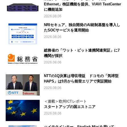
Ethernet」検証機能を提供、VIAVI TestCenter
に機能追加
2026.08.06
NRIセキュア、独自開発のAI統制基盤を導入し
たSOCサービスを運用開始
2026.08.06
総務省の「ワット・ビット連携関連実証」に7
機関が採択
2026.08.06
NTTの1Q決算は増収増益 ドコモの「気球型
HAPS」は9月から能登エリアで実証開始
2026.08.06
＜連載＞欧州ICTレポート
スタートアップの国エストニア
2026.08.06
ハイテクインター、Starlink Miniを用いて