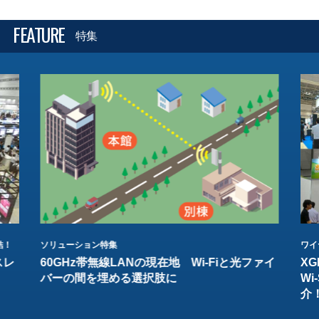
FEATURE
特集
結！
ソリューション特集
ワイ
スレ
60GHz帯無線LANの現在地 Wi-Fiと光ファイ
XG
バーの間を埋める選択肢に
W
介