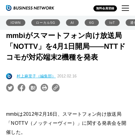
無料会員登録
IOWN
ローカル5G
AI
6G
IoT
通
mmbiがスマートフォン向け放送局
「NOTTV」を4月1日開局――NTTド
コモが対応端末2機種を発表
村上麻里子（編集部）
2012.02.16
mmbiは2012年2月16日、スマートフォン向け放送局
「NOTTV（ノッティーヴィー）」に関する発表会を開
催した。