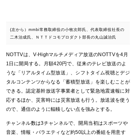
(左から）mmbi常務取締役の小牧次郎氏、代表取締役社長の
二木治成氏、ＮＴＴドコモプロダクト部長の丸山誠治氏
NOTTVは、V-Highマルチメディア放送のNOTTVを4月
1日に開局する。月額420円で、従来のテレビ放送のよ
うな「リアルタイム型放送」、シフトタイム視聴とデジ
タルコンテンツからなる「蓄積型放送」を楽しむことが
できる。認定基幹放送字事業者として緊急地震速報に対
応するほか、災害時には災害放送も行う。放送波を使う
ので、通信のように輻輳しない点を強みとする。
チャンネル数は3チャンネルで、開局当初はスポーツや
音楽、情報・バラエティなど約50以上の番組を用意す