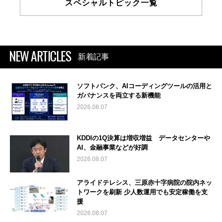
スペシャルトピック一覧
NEW ARTICLES
新着記事
ソフトバンク、AIコーディングツールの活用と
ガバナンスを両立する新機能
2026.08.07
KDDIの1Q決算は増収増益 データセンターや
AI、金融事業などが好調
2026.08.07
アライドテレシス、三原赤十字病院の院内ネッ
トワークを刷新 少人数運用でも安定稼働を支
援
2026.08.07