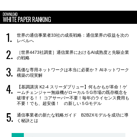
DOWNLOAD
WHITE PAPER RANKING
世界の通信事業者33社の成長戦略：通信業界の収益を次の
レベルへ
［世界4473社調査］通信業界におけるAI成熟度と先駆企業
の戦略
高価な専用ネットワークは本当に必要か？ AIネットワーク
構築の現実解
【基調講演 K2-4 スリーダブリュー】何もかもが革命！ゲ
ームチェンジャー無線機がローカル５G市場の既存概念を
破壊する！！ コアサーバー不要！毎年のライセンス費用も
不要！でも、超安価！ の新しい５Gモデル
通信事業者の新たな戦略ガイド B2B2Xモデルを成功に導
く秘訣とは