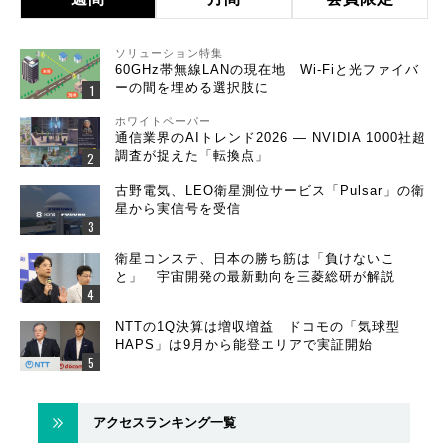
ソリューション特集
60GHz帯無線LANの現在地 Wi-Fiと光ファイバ
ーの間を埋める選択肢に
ホワイトペーパー
通信業界のAIトレンド2026 ― NVIDIA 1000社超
調査が捉えた「転換点」
古野電気、LEO衛星測位サービス「Pulsar」の衛
星から実信号を受信
衛星コンステ、日本の勝ち筋は「負けないこ
と」 宇宙開発の最新動向を三菱総研が解説
NTTの1Q決算は増収増益 ドコモの「気球型
HAPS」は9月から能登エリアで実証開始
アクセスランキング一覧