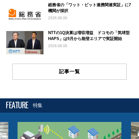
総務省の「ワット・ビット連携関連実証」に7
機関が採択
2026.08.06
NTTの1Q決算は増収増益 ドコモの「気球型
HAPS」は9月から能登エリアで実証開始
2026.08.06
記事一覧
FEATURE
特集