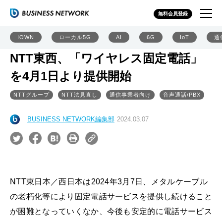
無料会員登録
IOWN
ローカル5G
AI
6G
IoT
通
NTT東西、「ワイヤレス固定電話」
を4月1日より提供開始
NTTグループ
NTT法見直し
通信事業者向け
音声通話/PBX
BUSINESS NETWORK編集部
2024.03.07
NTT東日本／西日本は2024年3月7日、メタルケーブル
の老朽化等により固定電話サービスを提供し続けること
が困難となっていくなか、今後も安定的に電話サービス