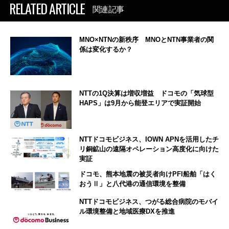
RELATED ARTICLE
関連記事
MNO×NTNの新秩序 MNOとNTN事業者の関
係は変化するか？
NTTの1Q決算は増収増益 ドコモの「気球型
HAPS」は9月から能登エリアで実証開始
NTTドコモビジネス、IOWN APNを活用したチ
リ銅鉱山の遠隔オペレーション高度化に向けた
実証
ドコモ、熊本地震の被災者向けPFI船舶「はく
おうⅡ」と八代港の通信環境を整備
NTTドコモビジネス、つがる総合病院のモバイ
ル環境整備と地域医療DXを推進