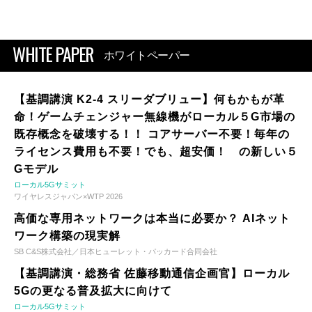
WHITE PAPER
ホワイトペーパー
【基調講演 K2-4 スリーダブリュー】何もかもが革
命！ゲームチェンジャー無線機がローカル５G市場の
既存概念を破壊する！！ コアサーバー不要！毎年の
ライセンス費用も不要！でも、超安価！ の新しい５
Gモデル
ローカル5Gサミット
ワイヤレスジャパン×WTP 2026
高価な専用ネットワークは本当に必要か？ AIネット
ワーク構築の現実解
SB C&S株式会社／日本ヒューレット・パッカード合同会社
【基調講演・総務省 佐藤移動通信企画官】ローカル
5Gの更なる普及拡大に向けて
ローカル5Gサミット