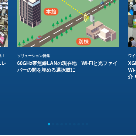
結！
ソリューション特集
ワイ
スレ
60GHz帯無線LANの現在地 Wi-Fiと光ファイ
XG
バーの間を埋める選択肢に
W
介