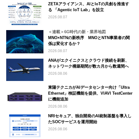
ZETAアライアンス、AIとIoTの共創を推進す
る 「Agentic IoT Lab」を設立
2026.08.07
＜連載＞6G時代の新・業界地図
MNO×NTNの新秩序 MNOとNTN事業者の関
係は変化するか？
2026.08.07
ANAがエクイニクスとクラウド接続を刷新、
ネットワーク構築期間が数カ月から数週間へ
2026.08.06
東陽テクニカがAIデータセンター向け「Ultra
Ethernet」検証機能を提供、VIAVI TestCenter
に機能追加
2026.08.06
NRIセキュア、独自開発のAI統制基盤を導入し
たSOCサービスを運用開始
2026.08.06