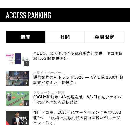
ACCESS RANKING
週間
月間
会員限定
MEEQ、楽天モバイル回線を先行提供 ドコモ回
線はeSIM提供開始
ホワイトペーパー
通信業界のAIトレンド2026 ― NVIDIA 1000社超
調査が捉えた「転換点」
ソリューション特集
60GHz帯無線LANの現在地 Wi-Fiと光ファイバ
ーの間を埋める選択肢に
NTTドコモ、2027年にマーケティングを“フルAI
化”へ 「現場社員も納得の切れ味鋭いAIエージ
ェント作る」