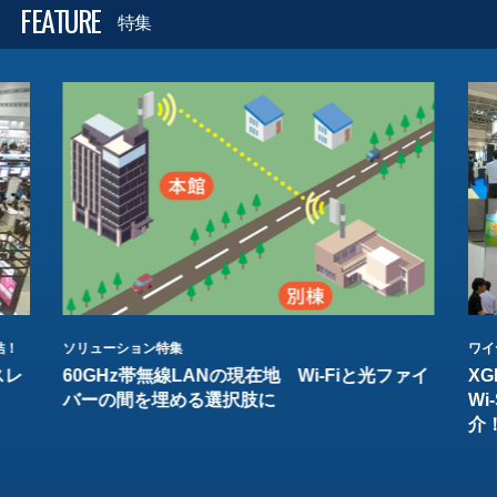
FEATURE
特集
結！
ソリューション特集
ワイ
スレ
60GHz帯無線LANの現在地 Wi-Fiと光ファイ
XG
バーの間を埋める選択肢に
W
介