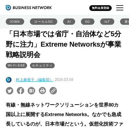
無料会員登録
IOWN
ローカル5G
AI
6G
IoT
通
「日本市場では省庁・自治体など5分
野に注力」Extreme Networksが事業
戦略説明会
Wi-Fi 6/6E
セキュリティ
村上麻里子（編集部）
2024.03.04
有線・無線ネットワークソリューションを世界80カ
国以上に展開するExtreme Networks。なかでも急成
長しているのが、日本市場だという。仮想化技術ファ