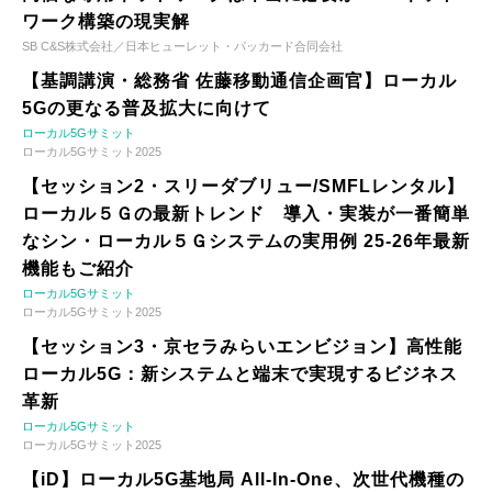
ワーク構築の現実解
SB C&S株式会社／日本ヒューレット・パッカード合同会社
【基調講演・総務省 佐藤移動通信企画官】ローカル
5Gの更なる普及拡大に向けて
ローカル5Gサミット
ローカル5Gサミット2025
【セッション2・スリーダブリュー/SMFLレンタル】
ローカル５Ｇの最新トレンド 導入・実装が一番簡単
なシン・ローカル５Ｇシステムの実用例 25-26年最新
機能もご紹介
ローカル5Gサミット
ローカル5Gサミット2025
【セッション3・京セラみらいエンビジョン】高性能
ローカル5G：新システムと端末で実現するビジネス
革新
ローカル5Gサミット
ローカル5Gサミット2025
【iD】ローカル5G基地局 All-In-One、次世代機種の