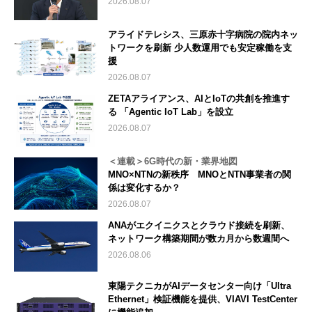
2026.08.07
アライドテレシス、三原赤十字病院の院内ネッ
トワークを刷新 少人数運用でも安定稼働を支
援
2026.08.07
ZETAアライアンス、AIとIoTの共創を推進す
る 「Agentic IoT Lab」を設立
2026.08.07
＜連載＞6G時代の新・業界地図
MNO×NTNの新秩序 MNOとNTN事業者の関
係は変化するか？
2026.08.07
ANAがエクイニクスとクラウド接続を刷新、
ネットワーク構築期間が数カ月から数週間へ
2026.08.06
東陽テクニカがAIデータセンター向け「Ultra
Ethernet」検証機能を提供、VIAVI TestCenter