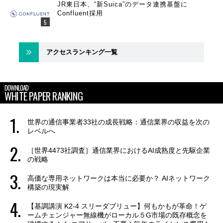
JR東日本、“新Suica”のデータ連携基盤に
Confluent採用
アクセスランキング一覧
DOWNLOAD
WHITE PAPER RANKING
世界の通信事業者33社の成長戦略：通信業界の収益を次の
レベルへ
［世界4473社調査］通信業界におけるAI成熟度と先駆企業
の戦略
高価な専用ネットワークは本当に必要か？ AIネットワーク
構築の現実解
【基調講演 K2-4 スリーダブリュー】何もかもが革命！ゲ
ームチェンジャー無線機がローカル５G市場の既存概念を