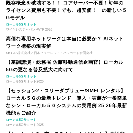
既存概念を破壊する！！ コアサーバー不要！毎年の
ライセンス費用も不要！でも、超安価！ の新しい５
Gモデル
ローカル5Gサミット
ワイヤレスジャパン×WTP 2026
高価な専用ネットワークは本当に必要か？ AIネット
ワーク構築の現実解
SB C&S株式会社／日本ヒューレット・パッカード合同会社
【基調講演・総務省 佐藤移動通信企画官】ローカル
5Gの更なる普及拡大に向けて
ローカル5Gサミット
ローカル5Gサミット2025
【セッション2・スリーダブリュー/SMFLレンタル】
ローカル５Ｇの最新トレンド 導入・実装が一番簡単
なシン・ローカル５Ｇシステムの実用例 25-26年最新
機能もご紹介
ローカル5Gサミット
ローカル5Gサミット2025