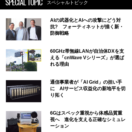
SPECIAL TOPIC
スペシャルトピック
AIの武器化とAIへの攻撃にどう対
抗? フォーティネットが描く新・
防御戦略
60GHz帯無線LANが自治体DXを支
える「cnWave Vシリーズ」が選ば
れる理由
通信事業者が「AI Grid」の担い手
に AIサービス収益化の新地平を切
り拓く
6Gはスペック重視から体感品質重
視へ 進化を支える正確なシミュレ
ーション