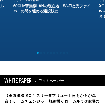
結！
ソリューション特集
ワイ
スレ
60GHz帯無線LANの現在地 Wi-Fiと光ファイ
XG
バーの間を埋める選択肢に
W
介
WHITE PAPER
ホワイトペーパー
【基調講演 K2-4 スリーダブリュー】何もかもが革
命！ゲームチェンジャー無線機がローカル５G市場の