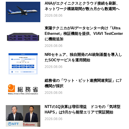
ANAがエクイニクスとクラウド接続を刷新、
ネットワーク構築期間が数カ月から数週間へ
2026.08.06
東陽テクニカがAIデータセンター向け「Ultra
Ethernet」検証機能を提供、VIAVI TestCenter
に機能追加
2026.08.06
NRIセキュア、独自開発のAI統制基盤を導入し
たSOCサービスを運用開始
2026.08.06
総務省の「ワット・ビット連携関連実証」に7
機関が採択
2026.08.06
NTTの1Q決算は増収増益 ドコモの「気球型
HAPS」は9月から能登エリアで実証開始
2026.08.06