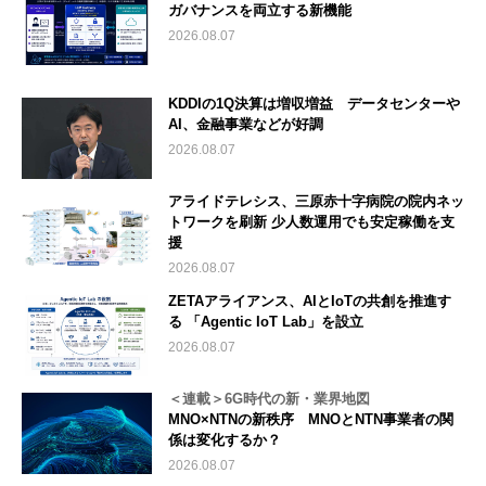
ガバナンスを両立する新機能
2026.08.07
KDDIの1Q決算は増収増益 データセンターや
AI、金融事業などが好調
2026.08.07
アライドテレシス、三原赤十字病院の院内ネッ
トワークを刷新 少人数運用でも安定稼働を支
援
2026.08.07
ZETAアライアンス、AIとIoTの共創を推進す
る 「Agentic IoT Lab」を設立
2026.08.07
＜連載＞6G時代の新・業界地図
MNO×NTNの新秩序 MNOとNTN事業者の関
係は変化するか？
2026.08.07