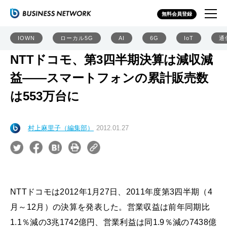
無料会員登録
IOWN
ローカル5G
AI
6G
IoT
通
NTTドコモ、第3四半期決算は減収減
益――スマートフォンの累計販売数
は553万台に
村上麻里子（編集部）
2012.01.27
NTTドコモは2012年1月27日、2011年度第3四半期（4
月～12月）の決算を発表した。営業収益は前年同期比
1.1％減の3兆1742億円、営業利益は同1.9％減の7438億