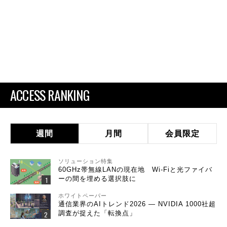
ACCESS RANKING
週間
月間
会員限定
ソリューション特集
60GHz帯無線LANの現在地 Wi-Fiと光ファイバ
ーの間を埋める選択肢に
ホワイトペーパー
通信業界のAIトレンド2026 ― NVIDIA 1000社超
調査が捉えた「転換点」