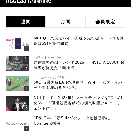
週間
月間
会員限定
MEEQ、楽天モバイル回線を先行提供 ドコモ回
線はeSIM提供開始
ホワイトペーパー
通信業界のAIトレンド2026 ― NVIDIA 1000社超
調査が捉えた「転換点」
ソリューション特集
60GHz帯無線LANの現在地 Wi-Fiと光ファイバ
ーの間を埋める選択肢に
NTTドコモ、2027年にマーケティングを“フルAI
化”へ 「現場社員も納得の切れ味鋭いAIエージ
ェント作る」
JR東日本、“新Suica”のデータ連携基盤に
Confluent採用