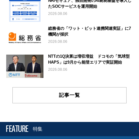
NRIセキュア、独自開発のAI統制基盤を導入し
たSOCサービスを運用開始
2026.08.06
総務省の「ワット・ビット連携関連実証」に7
機関が採択
2026.08.06
NTTの1Q決算は増収増益 ドコモの「気球型
HAPS」は9月から能登エリアで実証開始
2026.08.06
記事一覧
FEATURE
特集