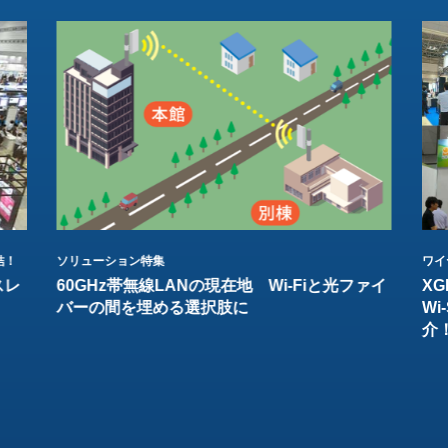
結！
ソリューション特集
ワイ
スレ
60GHz帯無線LANの現在地 Wi-Fiと光ファイ
XG
バーの間を埋める選択肢に
W
介