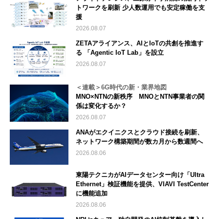
トワークを刷新 少人数運用でも安定稼働を支
援
2026.08.07
ZETAアライアンス、AIとIoTの共創を推進す
る 「Agentic IoT Lab」を設立
2026.08.07
＜連載＞6G時代の新・業界地図
MNO×NTNの新秩序 MNOとNTN事業者の関
係は変化するか？
2026.08.07
ANAがエクイニクスとクラウド接続を刷新、
ネットワーク構築期間が数カ月から数週間へ
2026.08.06
東陽テクニカがAIデータセンター向け「Ultra
Ethernet」検証機能を提供、VIAVI TestCenter
に機能追加
2026.08.06