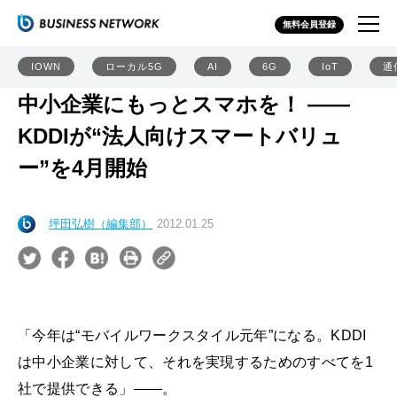
無料会員登録
IOWN
ローカル5G
AI
6G
IoT
通
中小企業にもっとスマホを！ ――
KDDIが“法人向けスマートバリュ
ー”を4月開始
坪田弘樹（編集部）
2012.01.25
「今年は“モバイルワークスタイル元年”になる。KDDI
は中小企業に対して、それを実現するためのすべてを1
社で提供できる」――。