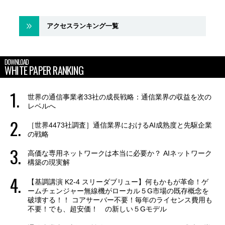
アクセスランキング一覧
DOWNLOAD
WHITE PAPER RANKING
世界の通信事業者33社の成長戦略：通信業界の収益を次の
レベルへ
［世界4473社調査］通信業界におけるAI成熟度と先駆企業
の戦略
高価な専用ネットワークは本当に必要か？ AIネットワーク
構築の現実解
【基調講演 K2-4 スリーダブリュー】何もかもが革命！ゲ
ームチェンジャー無線機がローカル５G市場の既存概念を
破壊する！！ コアサーバー不要！毎年のライセンス費用も
不要！でも、超安価！ の新しい５Gモデル