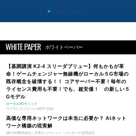
WHITE PAPER
ホワイトペーパー
【基調講演 K2-4 スリーダブリュー】何もかもが革
命！ゲームチェンジャー無線機がローカル５G市場の
既存概念を破壊する！！ コアサーバー不要！毎年の
ライセンス費用も不要！でも、超安価！ の新しい５
Gモデル
ローカル5Gサミット
ワイヤレスジャパン×WTP 2026
高価な専用ネットワークは本当に必要か？ AIネット
ワーク構築の現実解
SB C&S株式会社／日本ヒューレット・パッカード合同会社