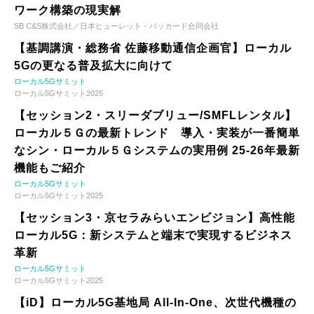
ワーク構築の現実解
SB C&S株式会社／日本ヒューレット・パッカード合同会社
【基調講演・総務省 佐藤移動通信企画官】ローカル
5Gの更なる普及拡大に向けて
ローカル5Gサミット
ローカル5Gサミット2025
【セッション2・スリーダブリュー/SMFLレンタル】
ローカル５Ｇの最新トレンド 導入・実装が一番簡単
なシン・ローカル５Ｇシステムの実用例 25-26年最新
機能もご紹介
ローカル5Gサミット
ローカル5Gサミット2025
【セッション3・京セラみらいエンビジョン】高性能
ローカル5G：新システムと端末で実現するビジネス
革新
ローカル5Gサミット
ローカル5Gサミット2025
【iD】ローカル5G基地局 All-In-One、次世代機種の