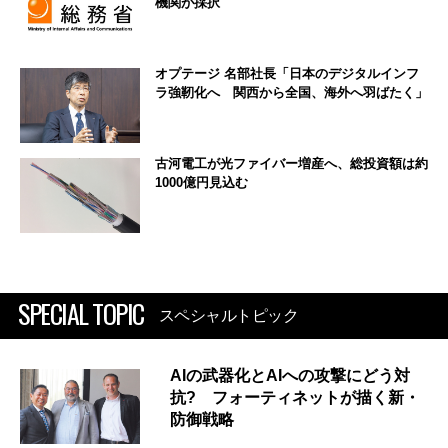
機関が採択
オプテージ 名部社長「日本のデジタルインフ
ラ強靭化へ 関西から全国、海外へ羽ばたく」
古河電工が光ファイバー増産へ、総投資額は約
1000億円見込む
SPECIAL TOPIC
スペシャルトピック
AIの武器化とAIへの攻撃にどう対
抗? フォーティネットが描く新・
防御戦略