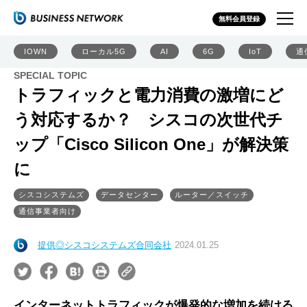
無料会員登録
IOWN
ローカル5G
AI
6G
IoT
通
SPECIAL TOPIC
トラフィックと電力消費の激増にど
う対応するか？ シスコの次世代チ
ップ「Cisco Silicon One」が解決策
に
シスコシステムズ
データセンター
ルーター／スイッチ
通信事業者向け
提供◎シスコシステムズ合同会社
2024.01.25
インターネットトラフィックが爆発的な増加を続ける