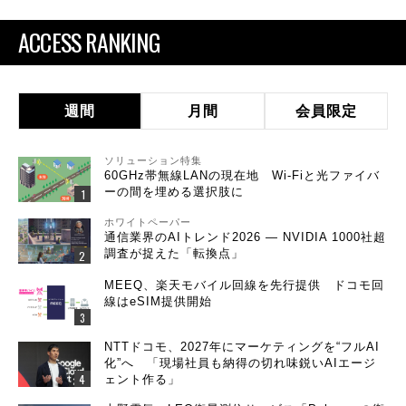
ACCESS RANKING
週間
月間
会員限定
ソリューション特集
60GHz帯無線LANの現在地 Wi-Fiと光ファイバ
ーの間を埋める選択肢に
ホワイトペーパー
通信業界のAIトレンド2026 ― NVIDIA 1000社超
調査が捉えた「転換点」
MEEQ、楽天モバイル回線を先行提供 ドコモ回
線はeSIM提供開始
NTTドコモ、2027年にマーケティングを“フルAI
化”へ 「現場社員も納得の切れ味鋭いAIエージ
ェント作る」