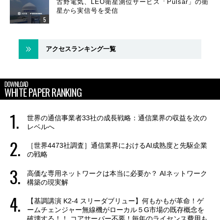
古野電気、LEO衛星測位サービス「Pulsar」の衛
星から実信号を受信
アクセスランキング一覧
DOWNLOAD
WHITE PAPER RANKING
世界の通信事業者33社の成長戦略：通信業界の収益を次の
レベルへ
［世界4473社調査］通信業界におけるAI成熟度と先駆企業
の戦略
高価な専用ネットワークは本当に必要か？ AIネットワーク
構築の現実解
【基調講演 K2-4 スリーダブリュー】何もかもが革命！ゲ
ームチェンジャー無線機がローカル５G市場の既存概念を
破壊する！！ コアサーバー不要！毎年のライセンス費用も