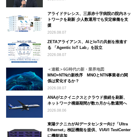
アライドテレシス、三原赤十字病院の院内ネッ
トワークを刷新 少人数運用でも安定稼働を支
援
2026.08.07
ZETAアライアンス、AIとIoTの共創を推進す
る 「Agentic IoT Lab」を設立
2026.08.07
＜連載＞6G時代の新・業界地図
MNO×NTNの新秩序 MNOとNTN事業者の関
係は変化するか？
2026.08.07
ANAがエクイニクスとクラウド接続を刷新、
ネットワーク構築期間が数カ月から数週間へ
2026.08.06
東陽テクニカがAIデータセンター向け「Ultra
Ethernet」検証機能を提供、VIAVI TestCenter
に機能追加