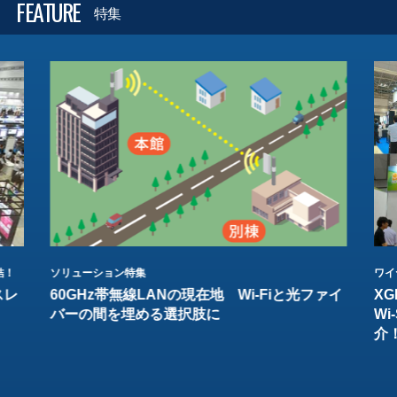
FEATURE
特集
結！
ソリューション特集
ワイ
スレ
60GHz帯無線LANの現在地 Wi-Fiと光ファイ
XG
バーの間を埋める選択肢に
W
介