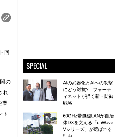
ット回
SPECIAL
点間の
AIの武器化とAIへの攻撃
にどう対抗? フォーテ
され
ィネットが描く新・防御
企業
戦略
ント
60GHz帯無線LANが自治
体DXを支える「cnWave
Vシリーズ」が選ばれる
理由