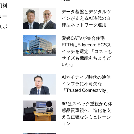
用料
データ基盤とデジタルツ
ロー
インが支えるAI時代の自
律型ネットワーク運用
スポ
愛媛CATVが集合住宅
FTTHにEdgecore ECSス
イッチを選定 「コストも
サイズも機能もちょうど
いい」
AIネイティブ時代の通信
インフラに不可欠な
「Trusted Connectivity」
6Gはスペック重視から体
感品質重視へ 進化を支
える正確なシミュレーシ
ョン