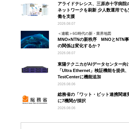
アライドテレシス、三原赤十字病院
ネットワークを刷新 少人数運用でも
働を支援
2026.08.07
＜連載＞6G時代の新・業界地図
MNO×NTNの新秩序 MNOとNTN
の関係は変化するか？
2026.08.07
東陽テクニカがAIデータセンター向
「Ultra Ethernet」検証機能を提供、V
TestCenterに機能追加
2026.08.06
総務省の「ワット・ビット連携関連
に7機関が採択
2026.08.06