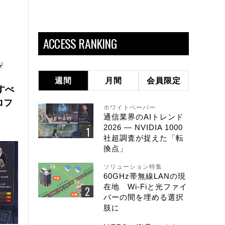
ACCESS RANKING
週間
月間
会員限定
にすべ
ロフ
ホワイトペーパー
通信業界のAIトレンド
2026 ― NVIDIA 1000
社超調査が捉えた「転
換点」
ソリューション特集
60GHz帯無線LANの現
在地 Wi-Fiと光ファイ
バーの間を埋める選択
肢に