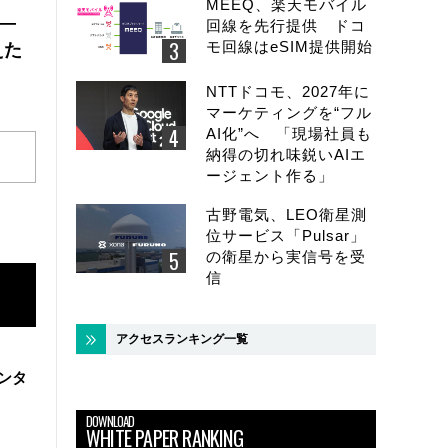
MEEQ、楽天モバイル
 ―
回線を先行提供 ドコ
モ回線はeSIM提供開始
えた
NTTドコモ、2027年に
マーケティングを“フル
AI化”へ 「現場社員も
納得の切れ味鋭いAIエ
ージェント作る」
古野電気、LEO衛星測
位サービス「Pulsar」
の衛星から実信号を受
信
アクセスランキング一覧
ンタ
DOWNLOAD
WHITE PAPER RANKING