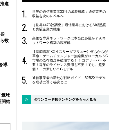
を推進
世界の通信事業者33社の成長戦略：通信業界の
収益を次のレベルへ
［世界4473社調査］通信業界におけるAI成熟度
と先駆企業の戦略
を刷
高価な専用ネットワークは本当に必要か？ AIネ
ら数
ットワーク構築の現実解
【基調講演 K2-4 スリーダブリュー】何もかもが
革命！ゲームチェンジャー無線機がローカル５G
市場の既存概念を破壊する！！ コアサーバー不
を導
要！毎年のライセンス費用も不要！でも、超安
価！ の新しい５Gモデル
通信事業者の新たな戦略ガイド B2B2Xモデル
を成功に導く秘訣とは
「気球
ダウンロード数ランキングをもっと見る
証開始