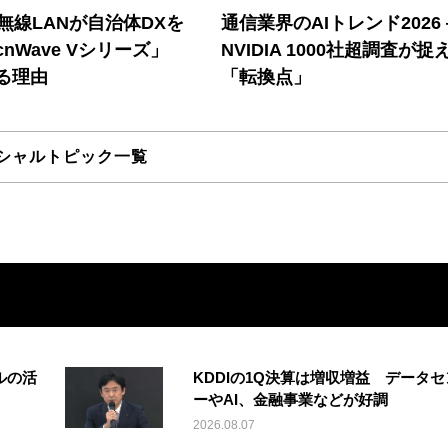
帯無線LANが自治体DXを
通信業界のAIトレンド2026
nWave Vシリーズ」
NVIDIA 1000社超調査が捉
る理由
「転換点」
シャルトピック一覧
ルの活
KDDIの1Q決算は増収増益 データセ
ーやAI、金融事業などが好調
2026.08.07