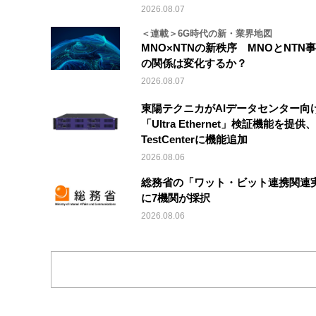
2026.08.07
＜連載＞6G時代の新・業界地図
MNO×NTNの新秩序 MNOとNTN
の関係は変化するか？
2026.08.07
東陽テクニカがAIデータセンター向
「Ultra Ethernet」検証機能を提供、V
TestCenterに機能追加
2026.08.06
総務省の「ワット・ビット連携関連
に7機関が採択
2026.08.06