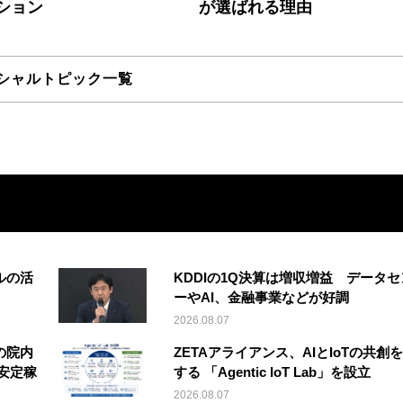
ション
が選ばれる理由
シャルトピック一覧
ルの活
KDDIの1Q決算は増収増益 データセ
ーやAI、金融事業などが好調
2026.08.07
の院内
ZETAアライアンス、AIとIoTの共創
安定稼
する 「Agentic IoT Lab」を設立
2026.08.07