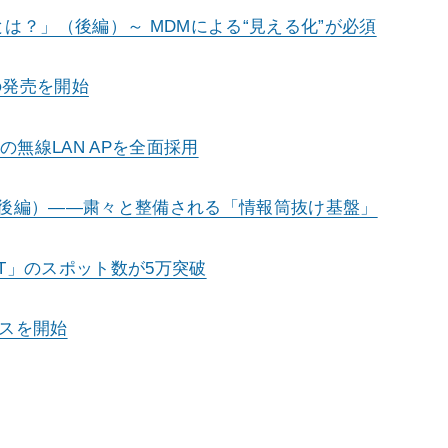
は？」（後編）～ MDMによる“見える化”が必須
の発売を開始
の無線LAN APを全面採用
”（後編）――粛々と整備される「情報筒抜け基盤」
SPOT」のスポット数が5万突破
ービスを開始