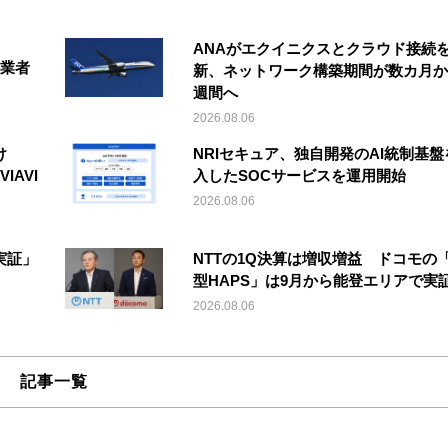
ANAがエクイニクスとクラウド接続
事業者
新、ネットワーク構築期間が数カ月か
週間へ
2026.08.06
け
NRIセキュア、独自開発のAI統制基盤
IAVI
入したSOCサービスを運用開始
2026.08.06
実証」
NTTの1Q決算は増収増益 ドコモの
型HAPS」は9月から能登エリアで実
2026.08.06
記事一覧