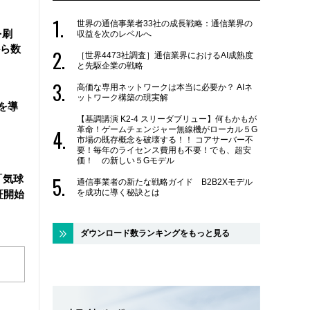
世界の通信事業者33社の成長戦略：通信業界の
を刷
収益を次のレベルへ
ら数
［世界4473社調査］通信業界におけるAI成熟度
と先駆企業の戦略
高価な専用ネットワークは本当に必要か？ AIネ
ットワーク構築の現実解
を導
【基調講演 K2-4 スリーダブリュー】何もかもが
革命！ゲームチェンジャー無線機がローカル５G
市場の既存概念を破壊する！！ コアサーバー不
要！毎年のライセンス費用も不要！でも、超安
価！ の新しい５Gモデル
「気球
通信事業者の新たな戦略ガイド B2B2Xモデル
を成功に導く秘訣とは
証開始
ダウンロード数ランキングをもっと見る