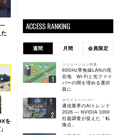
ACCESS RANKING
 ―
えた
週間
月間
会員限定
ソリューション特集
60GHz帯無線LANの現
在地 Wi-Fiと光ファイ
バーの間を埋める選択
肢に
ホワイトペーパー
通信業界のAIトレンド
2026 ― NVIDIA 1000
社超調査が捉えた「転
DXを
換点」
ズ」