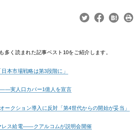
、最も多く読まれた記事ベスト10をご紹介します。
「日本市場戦略は第3段階に」
策――実人口カバー1億人を宣言
帯へのオークション導入に反対「第4世代からの開始が妥当」
ヤレス給電――クアルコムが説明会開催