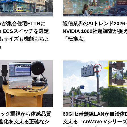
Vが集合住宅FTTHに
通信業界のAIトレンド2026
ore ECSスイッチを選定
NVIDIA 1000社超調査が捉
もサイズも機能もちょ
「転換点」
」
ペック重視から体感品質
60GHz帯無線LANが自治体
進化を支える正確なシ
支える「cnWave Vシリー