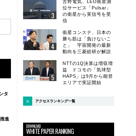
古野電気、LEO衛星測
位サービス「Pulsar」
の衛星から実信号を受
信
衛星コンステ、日本の
勝ち筋は「負けないこ
と」 宇宙開発の最新
動向を三菱総研が解説
NTTの1Q決算は増収増
益 ドコモの「気球型
HAPS」は9月から能登
エリアで実証開始
ンタ
アクセスランキング一覧
を推進
DOWNLOAD
WHITE PAPER RANKING