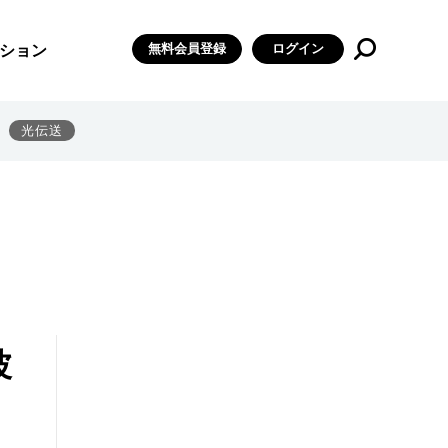
無料会員登録
ログイン
ション
光伝送
波