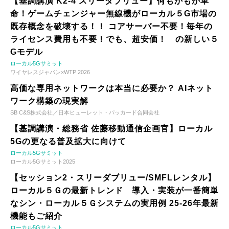
【基調講演 K2-4 スリーダブリュー】何もかもが革
命！ゲームチェンジャー無線機がローカル５G市場の
既存概念を破壊する！！ コアサーバー不要！毎年の
ライセンス費用も不要！でも、超安価！ の新しい５
Gモデル
ローカル5Gサミット
ワイヤレスジャパン×WTP 2026
高価な専用ネットワークは本当に必要か？ AIネット
ワーク構築の現実解
SB C&S株式会社／日本ヒューレット・パッカード合同会社
【基調講演・総務省 佐藤移動通信企画官】ローカル
5Gの更なる普及拡大に向けて
ローカル5Gサミット
ローカル5Gサミット2025
【セッション2・スリーダブリュー/SMFLレンタル】
ローカル５Ｇの最新トレンド 導入・実装が一番簡単
なシン・ローカル５Ｇシステムの実用例 25-26年最新
機能もご紹介
ローカル5Gサミット