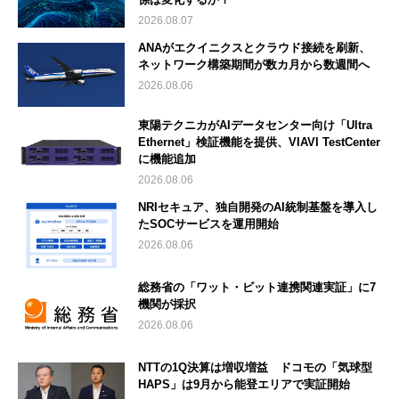
2026.08.07
ANAがエクイニクスとクラウド接続を刷新、
ネットワーク構築期間が数カ月から数週間へ
2026.08.06
東陽テクニカがAIデータセンター向け「Ultra
Ethernet」検証機能を提供、VIAVI TestCenter
に機能追加
2026.08.06
NRIセキュア、独自開発のAI統制基盤を導入し
たSOCサービスを運用開始
2026.08.06
総務省の「ワット・ビット連携関連実証」に7
機関が採択
2026.08.06
NTTの1Q決算は増収増益 ドコモの「気球型
HAPS」は9月から能登エリアで実証開始