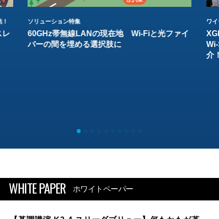
結！
ソリューション特集
ワイ
スレ
60GHz帯無線LANの現在地 Wi-Fiと光ファイ
XG
バーの間を埋める選択肢に
W
介
WHITE PAPER
ホワイトペーパー