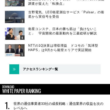
調査が捉えた「転換点」
古野電気、LEO衛星測位サービス「Pulsar」の衛
星から実信号を受信
衛星コンステ、日本の勝ち筋は「負けないこ
と」 宇宙開発の最新動向を三菱総研が解説
NTTの1Q決算は増収増益 ドコモの「気球型
HAPS」は9月から能登エリアで実証開始
アクセスランキング一覧
DOWNLOAD
WHITE PAPER RANKING
世界の通信事業者33社の成長戦略：通信業界の収益を次の
レベルへ