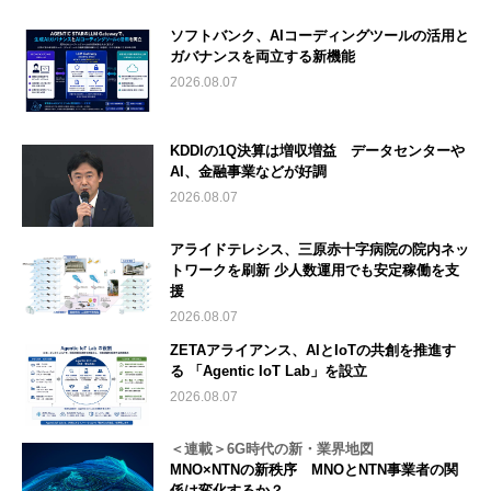
ソフトバンク、AIコーディングツールの活用と
ガバナンスを両立する新機能
2026.08.07
KDDIの1Q決算は増収増益 データセンターや
AI、金融事業などが好調
2026.08.07
アライドテレシス、三原赤十字病院の院内ネッ
トワークを刷新 少人数運用でも安定稼働を支
援
2026.08.07
ZETAアライアンス、AIとIoTの共創を推進す
る 「Agentic IoT Lab」を設立
2026.08.07
＜連載＞6G時代の新・業界地図
MNO×NTNの新秩序 MNOとNTN事業者の関
係は変化するか？