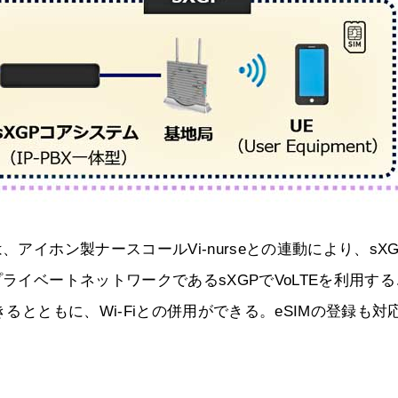
アイホン製ナースコールVi-nurseとの連動により、sX
ライベートネットワークであるsXGPでVoLTEを利用す
きるとともに、Wi-Fiとの併用ができる。eSIMの登録も対