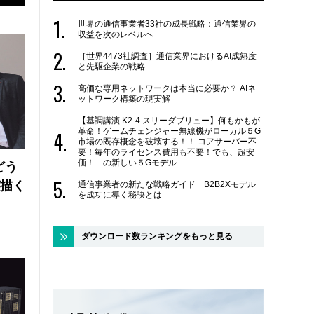
世界の通信事業者33社の成長戦略：通信業界の
収益を次のレベルへ
［世界4473社調査］通信業界におけるAI成熟度
と先駆企業の戦略
高価な専用ネットワークは本当に必要か？ AIネ
ットワーク構築の現実解
【基調講演 K2-4 スリーダブリュー】何もかもが
革命！ゲームチェンジャー無線機がローカル５G
市場の既存概念を破壊する！！ コアサーバー不
要！毎年のライセンス費用も不要！でも、超安
価！ の新しい５Gモデル
どう
が描く
通信事業者の新たな戦略ガイド B2B2Xモデル
を成功に導く秘訣とは
ダウンロード数ランキングをもっと見る