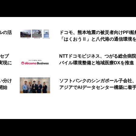
ルの活
ドコモ、熊本地震の被災者向けPFI船
「はくおうⅡ」と八代港の通信環境
 セブ
NTTドコモビジネス、つがる総合病
実現に
バイル環境整備と地域医療DXを推進
い分け
ソフトバンクのシンガポール子会社
開始
アジアでAIデータセンター構築に着