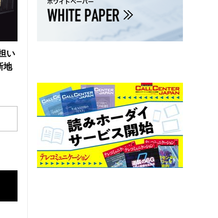
の担い
新地