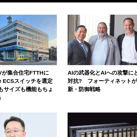
Vが集合住宅FTTHに
AIの武器化とAIへの攻撃に
ore ECSスイッチを選定
対抗? フォーティネット
もサイズも機能もちょ
新・防御戦略
」