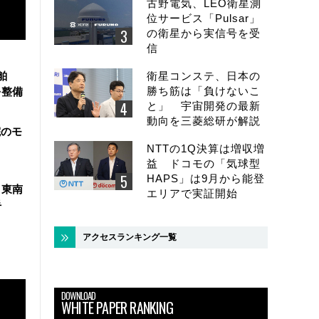
古野電気、LEO衛星測
位サービス「Pulsar」
の衛星から実信号を受
信
舶
衛星コンステ、日本の
勝ち筋は「負けないこ
を整備
と」 宇宙開発の最新
動向を三菱総研が解説
院のモ
NTTの1Q決算は増収増
益 ドコモの「気球型
HAPS」は9月から能登
、東南
エリアで実証開始
手
アクセスランキング一覧
DOWNLOAD
WHITE PAPER RANKING