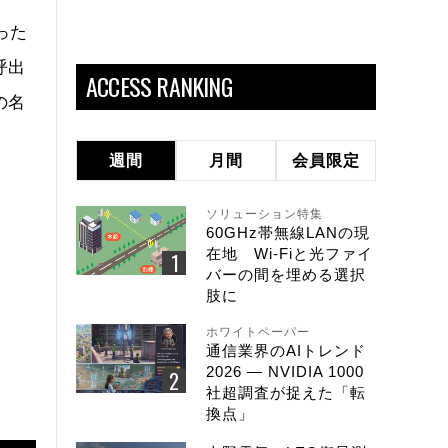
った
呼出
ACCESS RANKING
の名
週間
月間
会員限定
ソリューション特集
60GHz帯無線LANの現
在地 Wi-Fiと光ファイ
バーの間を埋める選択
肢に
ホワイトペーパー
通信業界のAIトレンド
2026 ― NVIDIA 1000
社超調査が捉えた「転
換点」