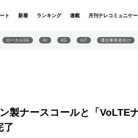
ート
新着
ランキング
連載
月刊テレコミュニケー
ローカル5G
AI
6G
IoT
通信事業者向け
ン製ナースコールと「VoLTE
完了