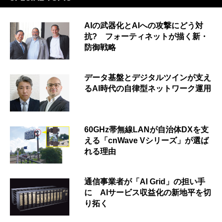
AIの武器化とAIへの攻撃にどう対
抗? フォーティネットが描く新・
防御戦略
データ基盤とデジタルツインが支え
るAI時代の自律型ネットワーク運用
60GHz帯無線LANが自治体DXを支
える「cnWave Vシリーズ」が選ば
れる理由
通信事業者が「AI Grid」の担い手
に AIサービス収益化の新地平を切
り拓く