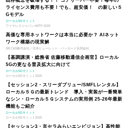
既存概念を破壊する！！ コアサーバー不要！毎年の
ライセンス費用も不要！でも、超安価！ の新しい５
Gモデル
ローカル5Gサミット
ワイヤレスジャパン×WTP 2026
高価な専用ネットワークは本当に必要か？ AIネット
ワーク構築の現実解
SB C&S株式会社／日本ヒューレット・パッカード合同会社
【基調講演・総務省 佐藤移動通信企画官】ローカル
5Gの更なる普及拡大に向けて
ローカル5Gサミット
ローカル5Gサミット2025
【セッション2・スリーダブリュー/SMFLレンタル】
ローカル５Ｇの最新トレンド 導入・実装が一番簡単
なシン・ローカル５Ｇシステムの実用例 25-26年最新
機能もご紹介
ローカル5Gサミット
ローカル5Gサミット2025
【セッション3・京セラみらいエンビジョン】高性能