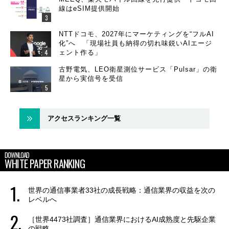
線はeSIM提供開始
NTTドコモ、2027年にマーケティングを“フルAI
化”へ 「現場社員も納得の切れ味鋭いAIエージ
ェント作る」
古野電気、LEO衛星測位サービス「Pulsar」の衛
星から実信号を受信
アクセスランキング一覧
DOWNLOAD
WHITE PAPER RANKING
世界の通信事業者33社の成長戦略：通信業界の収益を次の
レベルへ
［世界4473社調査］通信業界におけるAI成熟度と先駆企業
の戦略