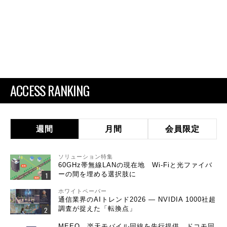
ACCESS RANKING
週間
月間
会員限定
ソリューション特集
60GHz帯無線LANの現在地 Wi-Fiと光ファイバ
ーの間を埋める選択肢に
ホワイトペーパー
通信業界のAIトレンド2026 ― NVIDIA 1000社超
調査が捉えた「転換点」
MEEQ、楽天モバイル回線を先行提供 ドコモ回