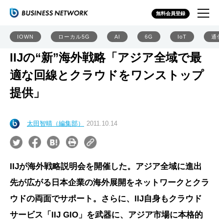
無料会員登録
IOWN
ローカル5G
AI
6G
IoT
通
IIJの“新”海外戦略「アジア全域で最
適な回線とクラウドをワンストップ
提供」
太田智晴（編集部）
2011.10.14
IIJが海外戦略説明会を開催した。アジア全域に進出
先が広がる日本企業の海外展開をネットワークとクラ
ウドの両面でサポート。さらに、IIJ自身もクラウド
サービス「IIJ GIO」を武器に、アジア市場に本格的