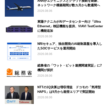
ANAがエクイニクスとクラウド接続を刷新、
ネットワーク構築期間が数カ月から数週間へ
2026.08.06
東陽テクニカがAIデータセンター向け「Ultra
Ethernet」検証機能を提供、VIAVI TestCenter
に機能追加
2026.08.06
NRIセキュア、独自開発のAI統制基盤を導入し
たSOCサービスを運用開始
2026.08.06
総務省の「ワット・ビット連携関連実証」に7
機関が採択
2026.08.06
NTTの1Q決算は増収増益 ドコモの「気球型
HAPS」は9月から能登エリアで実証開始
2026.08.06