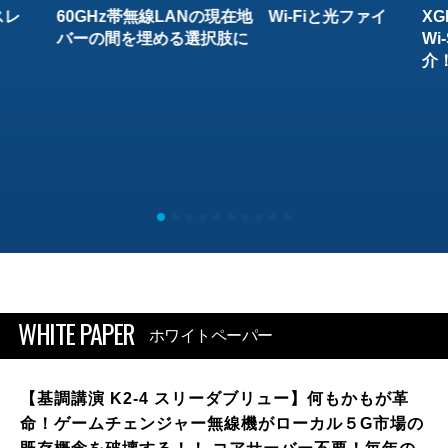
スレ
60GHz帯無線LANの現在地 Wi-Fiと光ファイ
XG
バーの間を埋める選択肢に
W
介
WHITE PAPER
ホワイトペーパー
【基調講演 K2-4 スリーダブリュー】何もかもが革
命！ゲームチェンジャー無線機がローカル５G市場の