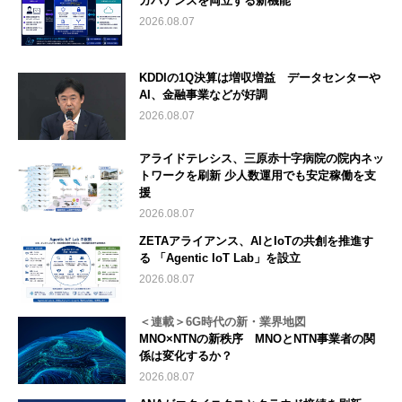
ガバナンスを両立する新機能
2026.08.07
KDDIの1Q決算は増収増益 データセンターや
AI、金融事業などが好調
2026.08.07
アライドテレシス、三原赤十字病院の院内ネッ
トワークを刷新 少人数運用でも安定稼働を支
援
2026.08.07
ZETAアライアンス、AIとIoTの共創を推進す
る 「Agentic IoT Lab」を設立
2026.08.07
＜連載＞6G時代の新・業界地図
MNO×NTNの新秩序 MNOとNTN事業者の関
係は変化するか？
2026.08.07