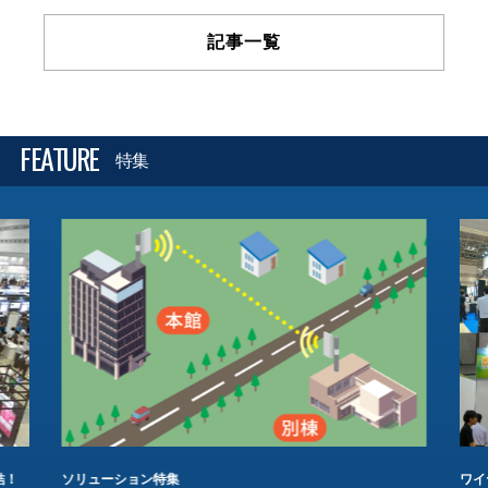
記事一覧
FEATURE
特集
結！
ソリューション特集
ワイ