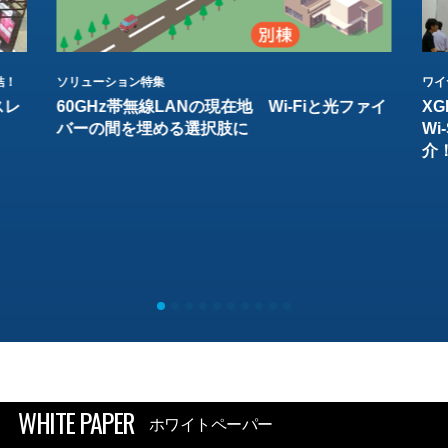
結！
ソリューション特集
ワイ
スレ
60GHz帯無線LANの現在地 Wi-Fiと光ファイ
XG
バーの間を埋める選択肢に
W
介
WHITE PAPER
ホワイトペーパー