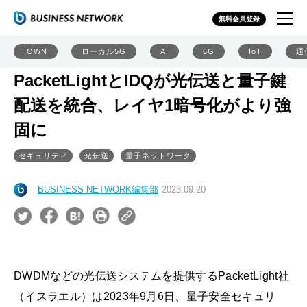
無料会員登録
IOWN
ローカル5G
AI
6G
IoT
通
PacketLightとIDQが光伝送と量子鍵
配送を統合、レイヤ1暗号化がより強
固に
セキュリティ
光伝送
量子ネットワーク
BUSINESS NETWORK編集部
2023.09.20
DWDMなどの光伝送システムを提供するPacketLight社
（イスラエル）は2023年9月6日、量子安全セキュリ