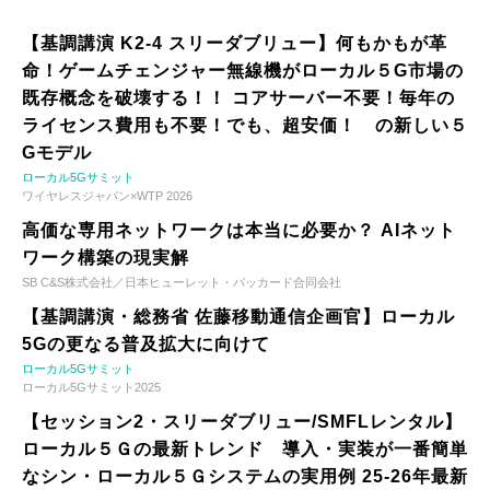
【基調講演 K2-4 スリーダブリュー】何もかもが革
命！ゲームチェンジャー無線機がローカル５G市場の
既存概念を破壊する！！ コアサーバー不要！毎年の
ライセンス費用も不要！でも、超安価！ の新しい５
Gモデル
ローカル5Gサミット
ワイヤレスジャパン×WTP 2026
高価な専用ネットワークは本当に必要か？ AIネット
ワーク構築の現実解
SB C&S株式会社／日本ヒューレット・パッカード合同会社
【基調講演・総務省 佐藤移動通信企画官】ローカル
5Gの更なる普及拡大に向けて
ローカル5Gサミット
ローカル5Gサミット2025
【セッション2・スリーダブリュー/SMFLレンタル】
ローカル５Ｇの最新トレンド 導入・実装が一番簡単
なシン・ローカル５Ｇシステムの実用例 25-26年最新