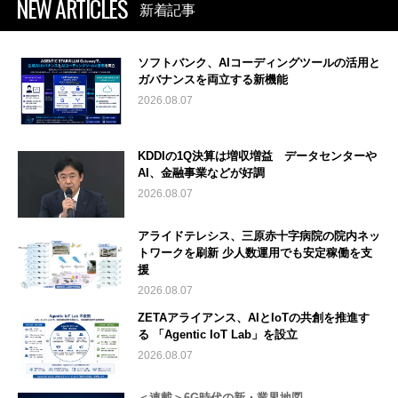
NEW ARTICLES
新着記事
ソフトバンク、AIコーディングツールの活用と
ガバナンスを両立する新機能
2026.08.07
KDDIの1Q決算は増収増益 データセンターや
AI、金融事業などが好調
2026.08.07
アライドテレシス、三原赤十字病院の院内ネッ
トワークを刷新 少人数運用でも安定稼働を支
援
2026.08.07
ZETAアライアンス、AIとIoTの共創を推進す
る 「Agentic IoT Lab」を設立
2026.08.07
＜連載＞6G時代の新・業界地図