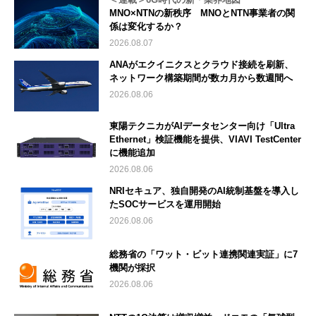
MNO×NTNの新秩序 MNOとNTN事業者の関
係は変化するか？
2026.08.07
ANAがエクイニクスとクラウド接続を刷新、
ネットワーク構築期間が数カ月から数週間へ
2026.08.06
東陽テクニカがAIデータセンター向け「Ultra
Ethernet」検証機能を提供、VIAVI TestCenter
に機能追加
2026.08.06
NRIセキュア、独自開発のAI統制基盤を導入し
たSOCサービスを運用開始
2026.08.06
総務省の「ワット・ビット連携関連実証」に7
機関が採択
2026.08.06