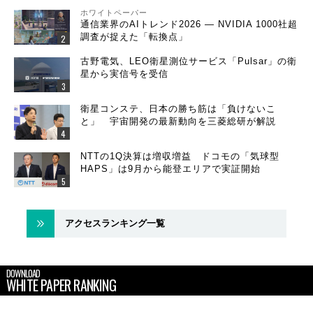
ホワイトペーパー
通信業界のAIトレンド2026 ― NVIDIA 1000社超
調査が捉えた「転換点」
古野電気、LEO衛星測位サービス「Pulsar」の衛
星から実信号を受信
衛星コンステ、日本の勝ち筋は「負けないこ
と」 宇宙開発の最新動向を三菱総研が解説
NTTの1Q決算は増収増益 ドコモの「気球型
HAPS」は9月から能登エリアで実証開始
アクセスランキング一覧
DOWNLOAD
WHITE PAPER RANKING