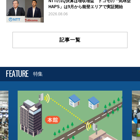
NTTの1Q決算は増収増益 ドコモの「気球型
HAPS」は9月から能登エリアで実証開始
2026.08.06
記事一覧
FEATURE
特集