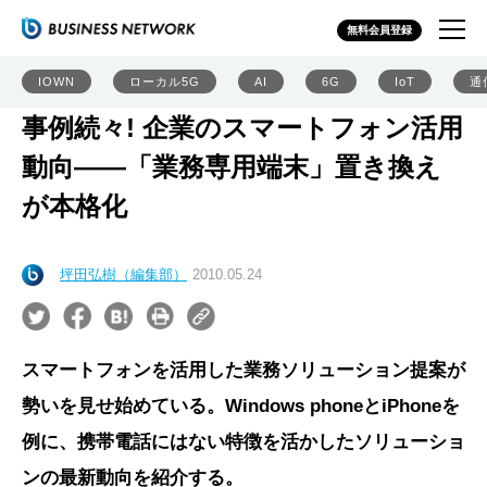
無料会員登録
IOWN
ローカル5G
AI
6G
IoT
通
事例続々! 企業のスマートフォン活用
動向――「業務専用端末」置き換え
が本格化
坪田弘樹（編集部）
2010.05.24
スマートフォンを活用した業務ソリューション提案が
勢いを見せ始めている。Windows phoneとiPhoneを
例に、携帯電話にはない特徴を活かしたソリューショ
ンの最新動向を紹介する。