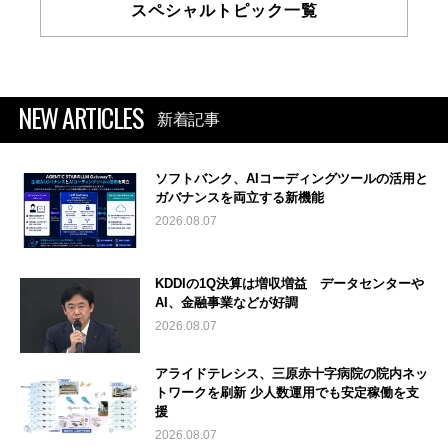
スペシャルトピック一覧
NEW ARTICLES
新着記事
ソフトバンク、AIコーディングツールの活用と
ガバナンスを両立する新機能
2026.08.07
KDDIの1Q決算は増収増益 データセンターや
AI、金融事業などが好調
2026.08.07
アライドテレシス、三原赤十字病院の院内ネッ
トワークを刷新 少人数運用でも安定稼働を支
援
2026.08.07