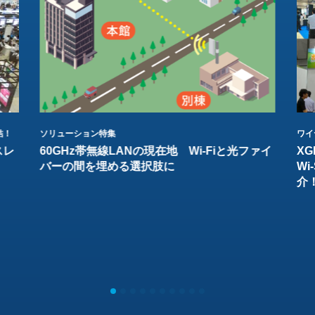
結！
ソリューション特集
ワイ
スレ
60GHz帯無線LANの現在地 Wi-Fiと光ファイ
XG
バーの間を埋める選択肢に
W
介