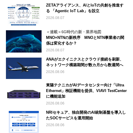
ZETAアライアンス、AIとIoTの共創を推進す
る 「Agentic IoT Lab」を設立
2026.08.07
＜連載＞6G時代の新・業界地図
MNO×NTNの新秩序 MNOとNTN事業者の関
係は変化するか？
2026.08.07
ANAがエクイニクスとクラウド接続を刷新、
ネットワーク構築期間が数カ月から数週間へ
2026.08.06
東陽テクニカがAIデータセンター向け「Ultra
Ethernet」検証機能を提供、VIAVI TestCenter
に機能追加
2026.08.06
NRIセキュア、独自開発のAI統制基盤を導入し
たSOCサービスを運用開始
2026.08.06