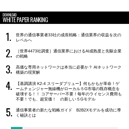
DOWNLOAD
WHITE PAPER RANKING
世界の通信事業者33社の成長戦略：通信業界の収益を次の
レベルへ
［世界4473社調査］通信業界におけるAI成熟度と先駆企業
の戦略
高価な専用ネットワークは本当に必要か？ AIネットワーク
構築の現実解
【基調講演 K2-4 スリーダブリュー】何もかもが革命！ゲ
ームチェンジャー無線機がローカル５G市場の既存概念を
破壊する！！ コアサーバー不要！毎年のライセンス費用も
不要！でも、超安価！ の新しい５Gモデル
通信事業者の新たな戦略ガイド B2B2Xモデルを成功に導
く秘訣とは