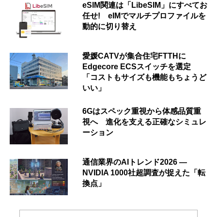
eSIM関連は「LibeSIM」にすべてお
任せ! eIMでマルチプロファイルを
動的に切り替え
愛媛CATVが集合住宅FTTHに
Edgecore ECSスイッチを選定
「コストもサイズも機能もちょうど
いい」
6Gはスペック重視から体感品質重
視へ 進化を支える正確なシミュレ
ーション
通信業界のAIトレンド2026 ―
NVIDIA 1000社超調査が捉えた「転
換点」