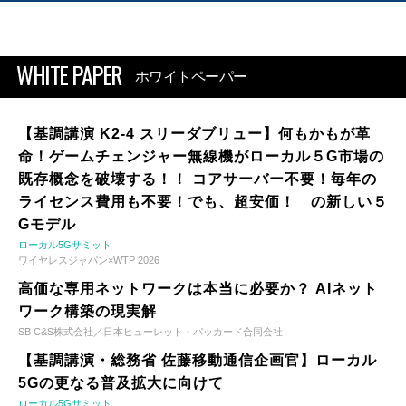
WHITE PAPER
ホワイトペーパー
【基調講演 K2-4 スリーダブリュー】何もかもが革
命！ゲームチェンジャー無線機がローカル５G市場の
既存概念を破壊する！！ コアサーバー不要！毎年の
ライセンス費用も不要！でも、超安価！ の新しい５
Gモデル
ローカル5Gサミット
ワイヤレスジャパン×WTP 2026
高価な専用ネットワークは本当に必要か？ AIネット
ワーク構築の現実解
SB C&S株式会社／日本ヒューレット・パッカード合同会社
【基調講演・総務省 佐藤移動通信企画官】ローカル
5Gの更なる普及拡大に向けて
ローカル5Gサミット