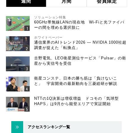
週間
月間
会員限定
ソリューション特集
60GHz帯無線LANの現在地 Wi-Fiと光ファイバ
ーの間を埋める選択肢に
ホワイトペーパー
通信業界のAIトレンド2026 ― NVIDIA 1000社超
調査が捉えた「転換点」
古野電気、LEO衛星測位サービス「Pulsar」の衛
星から実信号を受信
衛星コンステ、日本の勝ち筋は「負けないこ
と」 宇宙開発の最新動向を三菱総研が解説
NTTの1Q決算は増収増益 ドコモの「気球型
HAPS」は9月から能登エリアで実証開始
アクセスランキング一覧