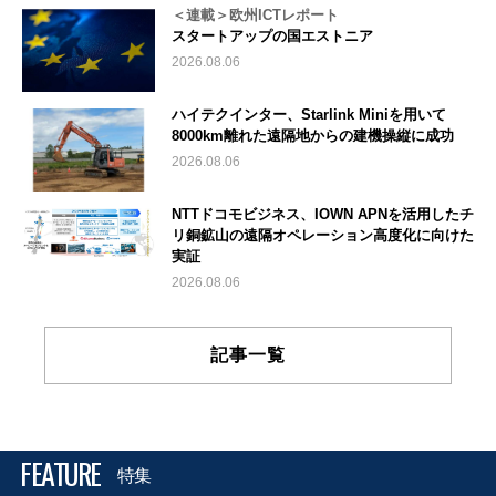
＜連載＞欧州ICTレポート
スタートアップの国エストニア
2026.08.06
ハイテクインター、Starlink Miniを用いて
8000km離れた遠隔地からの建機操縦に成功
2026.08.06
NTTドコモビジネス、IOWN APNを活用したチ
リ銅鉱山の遠隔オペレーション高度化に向けた
実証
2026.08.06
記事一覧
FEATURE
特集