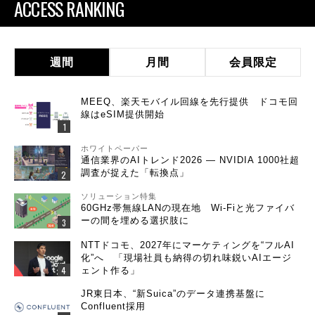
ACCESS RANKING
週間
月間
会員限定
MEEQ、楽天モバイル回線を先行提供 ドコモ回
線はeSIM提供開始
ホワイトペーパー
通信業界のAIトレンド2026 ― NVIDIA 1000社超
調査が捉えた「転換点」
ソリューション特集
60GHz帯無線LANの現在地 Wi-Fiと光ファイバ
ーの間を埋める選択肢に
NTTドコモ、2027年にマーケティングを“フルAI
化”へ 「現場社員も納得の切れ味鋭いAIエージ
ェント作る」
JR東日本、“新Suica”のデータ連携基盤に
Confluent採用