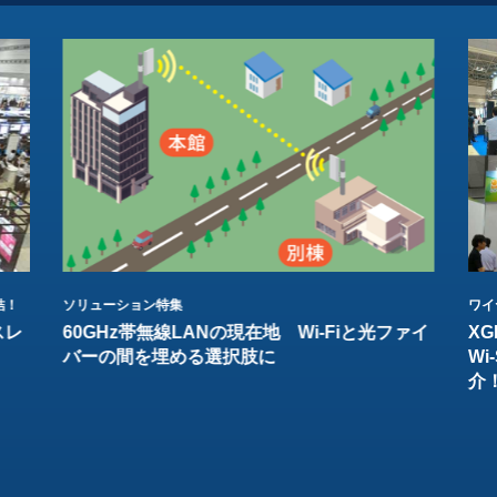
結！
ソリューション特集
ワイ
スレ
60GHz帯無線LANの現在地 Wi-Fiと光ファイ
XG
バーの間を埋める選択肢に
W
介