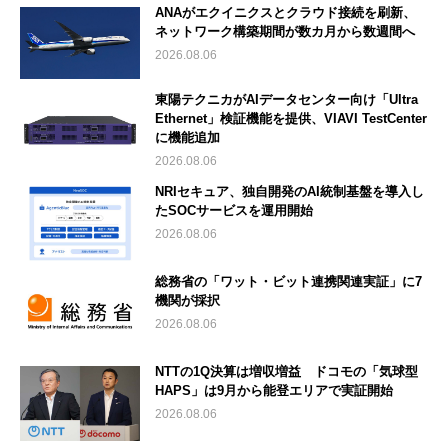
ANAがエクイニクスとクラウド接続を刷新、
ネットワーク構築期間が数カ月から数週間へ
2026.08.06
東陽テクニカがAIデータセンター向け「Ultra
Ethernet」検証機能を提供、VIAVI TestCenter
に機能追加
2026.08.06
NRIセキュア、独自開発のAI統制基盤を導入し
たSOCサービスを運用開始
2026.08.06
総務省の「ワット・ビット連携関連実証」に7
機関が採択
2026.08.06
NTTの1Q決算は増収増益 ドコモの「気球型
HAPS」は9月から能登エリアで実証開始
2026.08.06