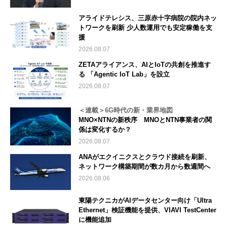
アライドテレシス、三原赤十字病院の院内ネッ
トワークを刷新 少人数運用でも安定稼働を支
援
2026.08.07
ZETAアライアンス、AIとIoTの共創を推進す
る 「Agentic IoT Lab」を設立
2026.08.07
＜連載＞6G時代の新・業界地図
MNO×NTNの新秩序 MNOとNTN事業者の関
係は変化するか？
2026.08.07
ANAがエクイニクスとクラウド接続を刷新、
ネットワーク構築期間が数カ月から数週間へ
2026.08.06
東陽テクニカがAIデータセンター向け「Ultra
Ethernet」検証機能を提供、VIAVI TestCenter
に機能追加