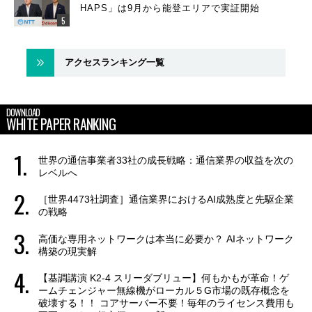
HAPS」は9月から能登エリアで実証開始
アクセスランキング一覧
DOWNLOAD
WHITE PAPER RANKING
世界の通信事業者33社の成長戦略：通信業界の収益を次の
レベルへ
［世界4473社調査］通信業界におけるAI成熟度と先駆企業
の戦略
高価な専用ネットワークは本当に必要か？ AIネットワーク
構築の現実解
【基調講演 K2-4 スリーダブリュー】何もかもが革命！ゲ
ームチェンジャー無線機がローカル５G市場の既存概念を
破壊する！！ コアサーバー不要！毎年のライセンス費用も