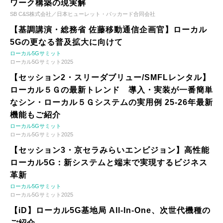
ワーク構築の現実解
SB C&S株式会社／日本ヒューレット・パッカード合同会社
【基調講演・総務省 佐藤移動通信企画官】ローカル
5Gの更なる普及拡大に向けて
ローカル5Gサミット
ローカル5Gサミット2025
【セッション2・スリーダブリュー/SMFLレンタル】
ローカル５Ｇの最新トレンド 導入・実装が一番簡単
なシン・ローカル５Ｇシステムの実用例 25-26年最新
機能もご紹介
ローカル5Gサミット
ローカル5Gサミット2025
【セッション3・京セラみらいエンビジョン】高性能
ローカル5G：新システムと端末で実現するビジネス
革新
ローカル5Gサミット
ローカル5Gサミット2025
【iD】ローカル5G基地局 All-In-One、次世代機種の
ご紹介