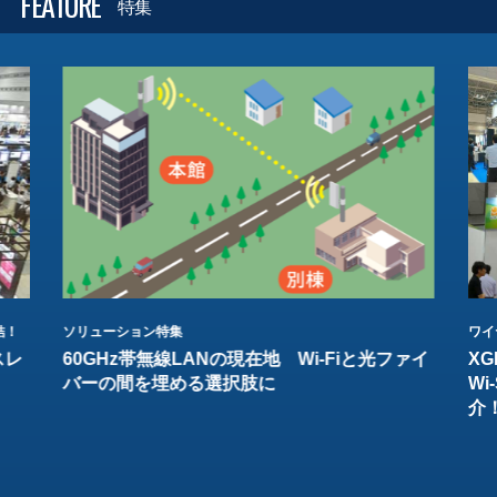
FEATURE
特集
結！
ソリューション特集
ワイ
スレ
60GHz帯無線LANの現在地 Wi-Fiと光ファイ
XG
バーの間を埋める選択肢に
W
介