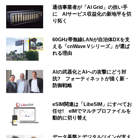
通信事業者が「AI Grid」の担い手
に AIサービス収益化の新地平を切
り拓く
60GHz帯無線LANが自治体DXを支
える「cnWave Vシリーズ」が選ば
れる理由
AIの武器化とAIへの攻撃にどう対
抗? フォーティネットが描く新・
防御戦略
eSIM関連は「LibeSIM」にすべてお
任せ! eIMでマルチプロファイルを
動的に切り替え
データ基盤とデジタルツインが支え