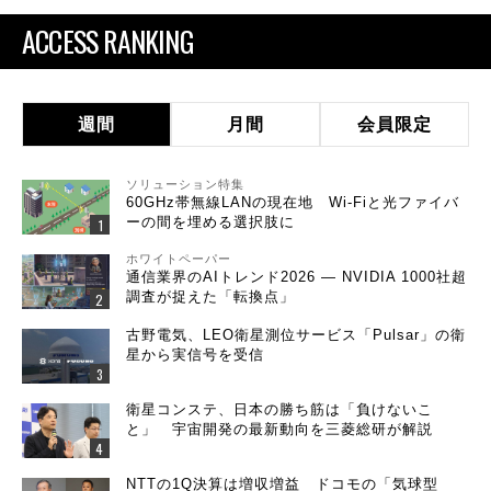
ACCESS RANKING
週間
月間
会員限定
ソリューション特集
60GHz帯無線LANの現在地 Wi-Fiと光ファイバ
ーの間を埋める選択肢に
ホワイトペーパー
通信業界のAIトレンド2026 ― NVIDIA 1000社超
調査が捉えた「転換点」
古野電気、LEO衛星測位サービス「Pulsar」の衛
星から実信号を受信
衛星コンステ、日本の勝ち筋は「負けないこ
と」 宇宙開発の最新動向を三菱総研が解説
NTTの1Q決算は増収増益 ドコモの「気球型