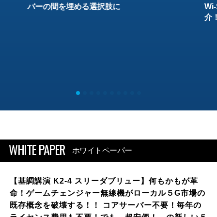
バーの間を埋める選択肢に
W
介
WHITE PAPER
ホワイトペーパー
【基調講演 K2-4 スリーダブリュー】何もかもが革
命！ゲームチェンジャー無線機がローカル５G市場の
既存概念を破壊する！！ コアサーバー不要！毎年の