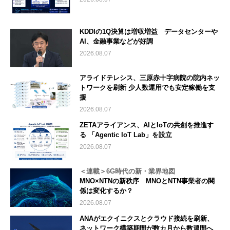
KDDIの1Q決算は増収増益 データセンターや
AI、金融事業などが好調
2026.08.07
アライドテレシス、三原赤十字病院の院内ネッ
トワークを刷新 少人数運用でも安定稼働を支
援
2026.08.07
ZETAアライアンス、AIとIoTの共創を推進す
る 「Agentic IoT Lab」を設立
2026.08.07
＜連載＞6G時代の新・業界地図
MNO×NTNの新秩序 MNOとNTN事業者の関
係は変化するか？
2026.08.07
ANAがエクイニクスとクラウド接続を刷新、
ネットワーク構築期間が数カ月から数週間へ