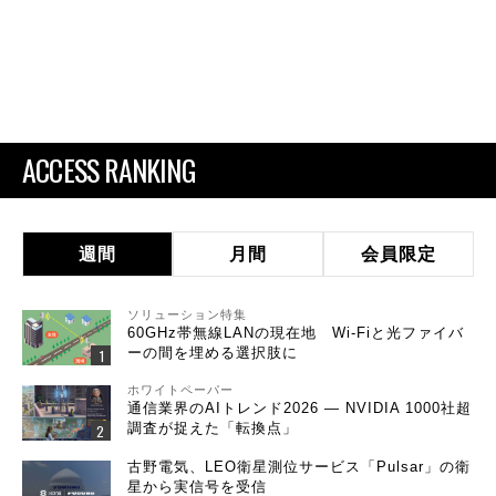
ACCESS RANKING
週間
月間
会員限定
ソリューション特集
60GHz帯無線LANの現在地 Wi-Fiと光ファイバ
ーの間を埋める選択肢に
ホワイトペーパー
通信業界のAIトレンド2026 ― NVIDIA 1000社超
調査が捉えた「転換点」
古野電気、LEO衛星測位サービス「Pulsar」の衛
星から実信号を受信