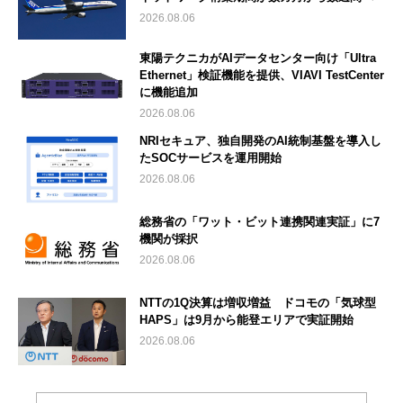
2026.08.06
東陽テクニカがAIデータセンター向け「Ultra
Ethernet」検証機能を提供、VIAVI TestCenter
に機能追加
2026.08.06
NRIセキュア、独自開発のAI統制基盤を導入し
たSOCサービスを運用開始
2026.08.06
総務省の「ワット・ビット連携関連実証」に7
機関が採択
2026.08.06
NTTの1Q決算は増収増益 ドコモの「気球型
HAPS」は9月から能登エリアで実証開始
2026.08.06