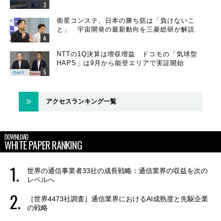
衛星コンステ、日本の勝ち筋は「負けないこ
と」 宇宙開発の最新動向を三菱総研が解説
NTTの1Q決算は増収増益 ドコモの「気球型
HAPS」は9月から能登エリアで実証開始
アクセスランキング一覧
DOWNLOAD
WHITE PAPER RANKING
世界の通信事業者33社の成長戦略：通信業界の収益を次の
レベルへ
［世界4473社調査］通信業界におけるAI成熟度と先駆企業
の戦略