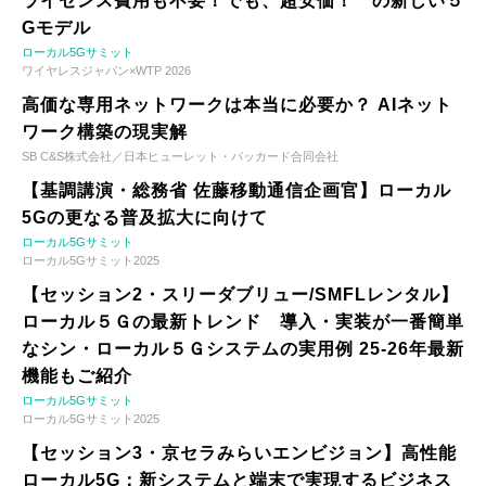
ライセンス費用も不要！でも、超安価！ の新しい５
Gモデル
ローカル5Gサミット
ワイヤレスジャパン×WTP 2026
高価な専用ネットワークは本当に必要か？ AIネット
ワーク構築の現実解
SB C&S株式会社／日本ヒューレット・パッカード合同会社
【基調講演・総務省 佐藤移動通信企画官】ローカル
5Gの更なる普及拡大に向けて
ローカル5Gサミット
ローカル5Gサミット2025
【セッション2・スリーダブリュー/SMFLレンタル】
ローカル５Ｇの最新トレンド 導入・実装が一番簡単
なシン・ローカル５Ｇシステムの実用例 25-26年最新
機能もご紹介
ローカル5Gサミット
ローカル5Gサミット2025
【セッション3・京セラみらいエンビジョン】高性能
ローカル5G：新システムと端末で実現するビジネス