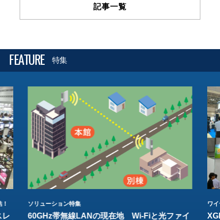
記事一覧
FEATURE
特集
結！
ソリューション特集
ワイ
スレ
60GHz帯無線LANの現在地 Wi-Fiと光ファイ
XG