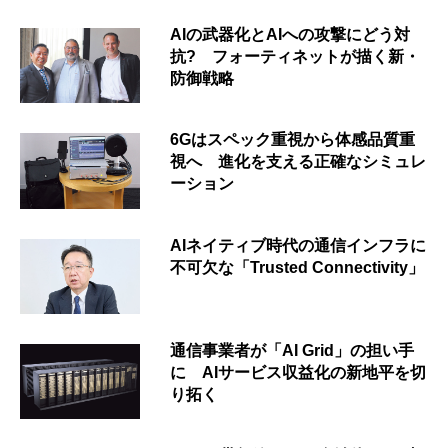
AIの武器化とAIへの攻撃にどう対
抗? フォーティネットが描く新・
防御戦略
6Gはスペック重視から体感品質重
視へ 進化を支える正確なシミュレ
ーション
AIネイティブ時代の通信インフラに
不可欠な「Trusted Connectivity」
通信事業者が「AI Grid」の担い手
に AIサービス収益化の新地平を切
り拓く