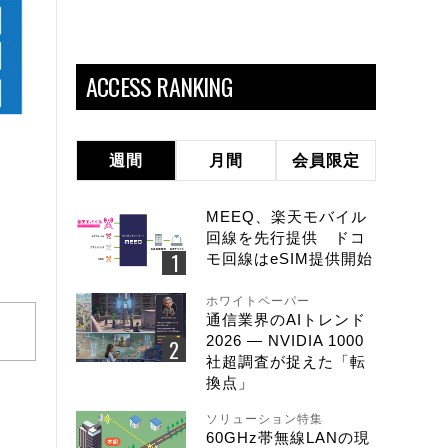
ACCESS RANKING
週間
月間
会員限定
MEEQ、楽天モバイル
回線を先行提供 ドコ
モ回線はeSIM提供開始
ホワイトペーパー
通信業界のAIトレンド
2026 ― NVIDIA 1000
社超調査が捉えた「転
換点」
ソリューション特集
60GHz帯無線LANの現