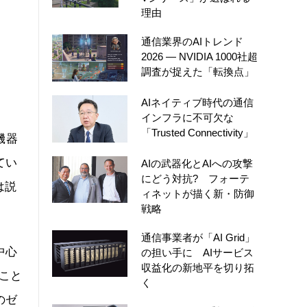
理由
」
通信業界のAIトレンド
2026 ― NVIDIA 1000社超
調査が捉えた「転換点」
AIネイティブ時代の通信
インフラに不可欠な
「Trusted Connectivity」
機器
てい
AIの武器化とAIへの攻撃
にどう対抗? フォーテ
は説
ィネットが描く新・防御
戦略
通信事業者が「AI Grid」
中心
の担い手に AIサービス
収益化の新地平を切り拓
こと
く
のゼ