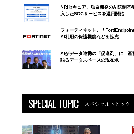
NRIセキュア、独自開発のAI統制基
入したSOCサービスを運用開始
フォーティネット、「FortiEndpoin
AI利用の保護機能などを拡充
AIがデータ連携の「促進剤」に 産
語るデータスペースの現在地
SPECIAL TOPIC
スペシャルトピック