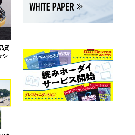
品質
なシ