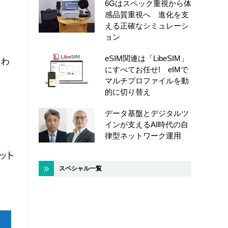
6Gはスペック重視から体
感品質重視へ 進化を支
える正確なシミュレーシ
ョン
な
eSIM関連は「LibeSIM」
うわ
にすべてお任せ! eIMで
マルチプロファイルを動
的に切り替え
データ基盤とデジタルツ
インが支えるAI時代の自
律型ネットワーク運用
スペシャル一覧