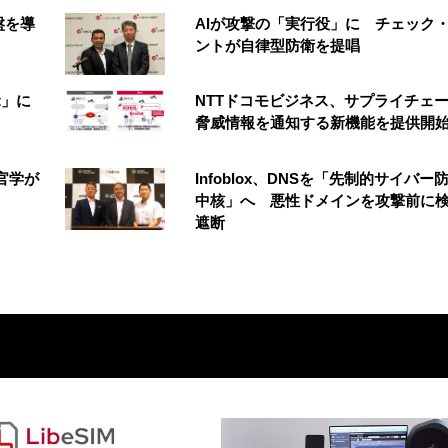
盤を導
AIが攻撃の「実行役」に チェック
ントが自律型防衛を提唱
t」に
NTTドコモビジネス、サプライチェ
脅威情報を通知する新機能を提供開
官学が
Infoblox、DNSを「先制的サイバー
中核」へ 悪性ドメインを攻撃前に
遮断