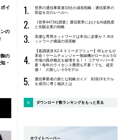
・ポイ
世界の通信事業者33社の成長戦略：通信業界の
収益を次のレベルへ
［世界4473社調査］通信業界におけるAI成熟度
と先駆企業の戦略
ーンの
高価な専用ネットワークは本当に必要か？ AIネ
始
ットワーク構築の現実解
【基調講演 K2-4 スリーダブリュー】何もかもが
防御の
革命！ゲームチェンジャー無線機がローカル５G
市場の既存概念を破壊する！！ コアサーバー不
検知・
要！毎年のライセンス費用も不要！でも、超安
価！ の新しい５Gモデル
通信事業者の新たな戦略ガイド B2B2Xモデル
を成功に導く秘訣とは
ダウンロード数ランキングをもっと見る