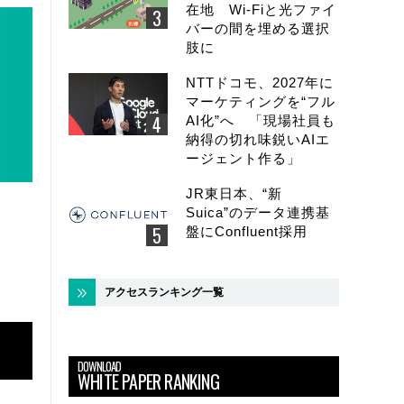
在地 Wi-Fiと光ファイ
バーの間を埋める選択
肢に
NTTドコモ、2027年に
マーケティングを“フル
AI化”へ 「現場社員も
納得の切れ味鋭いAIエ
ージェント作る」
JR東日本、“新
Suica”のデータ連携基
盤にConfluent採用
アクセスランキング一覧
DOWNLOAD
WHITE PAPER RANKING