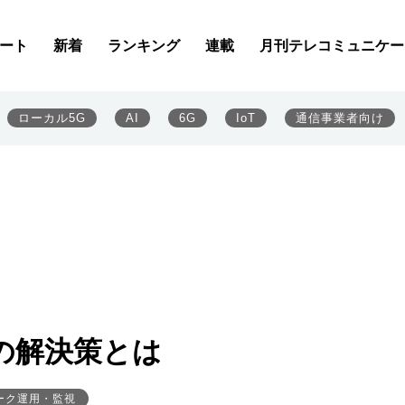
ート
新着
ランキング
連載
月刊テレコミュニケー
ローカル5G
AI
6G
IoT
通信事業者向け
の解決策とは
ーク運用・監視