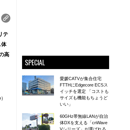
リテ
ス体
の高
SPECIAL
愛媛CATVが集合住宅
FTTHにEdgecore ECSス
イッチを選定 「コストも
サイズも機能もちょうど
e）
いい」
60GHz帯無線LANが自治
体DXを支える「cnWave
Vシリーズ」が選ばれる