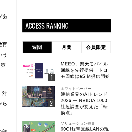
庭
があ
ACCESS RANKING
教育
週間
月間
会員限定
いう
MEEQ、楽天モバイル
対策
回線を先行提供 ドコ
モ回線はeSIM提供開始
ホワイトペーパー
、対
通信業界のAIトレンド
2026 ― NVIDIA 1000
から
社超調査が捉えた「転
換点」
ソリューション特集
60GHz帯無線LANの現
の部