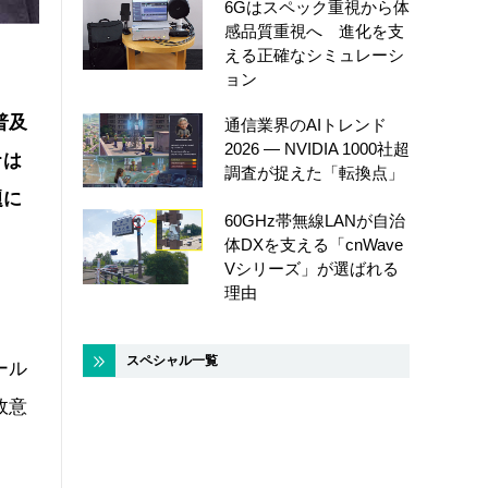
6Gはスペック重視から体
感品質重視へ 進化を支
える正確なシミュレーシ
ョン
普及
通信業界のAIトレンド
2026 ― NVIDIA 1000社超
rは
調査が捉えた「転換点」
題に
60GHz帯無線LANが自治
体DXを支える「cnWave
Vシリーズ」が選ばれる
理由
スペシャル一覧
ール
故意