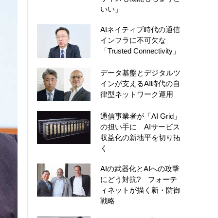
いい」
AIネイティブ時代の通信
インフラに不可欠な
「Trusted Connectivity」
データ基盤とデジタルツ
インが支えるAI時代の自
律型ネットワーク運用
通信事業者が「AI Grid」
の担い手に AIサービス
収益化の新地平を切り拓
く
AIの武器化とAIへの攻撃
にどう対抗? フォーテ
ィネットが描く新・防御
戦略