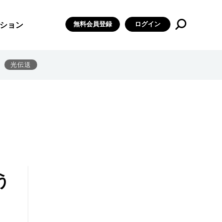
無料会員登録
ログイン
ション
光伝送
う