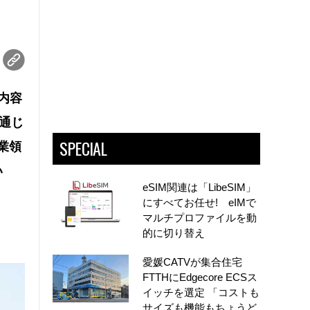
内容
を通じ
SPECIAL
業領
い
eSIM関連は「LibeSIM」
にすべてお任せ! eIMで
マルチプロファイルを動
的に切り替え
愛媛CATVが集合住宅
FTTHにEdgecore ECSス
イッチを選定 「コストも
サイズも機能もちょうど