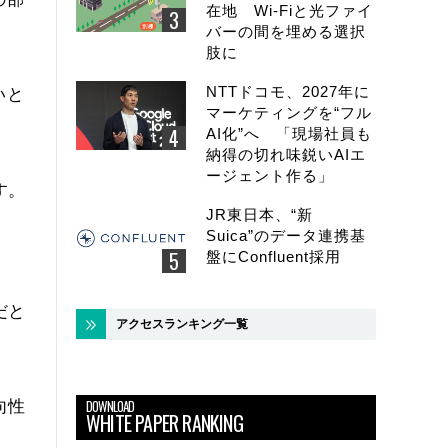
在地 Wi-Fiと光ファイ
バーの間を埋める選択
肢に
NTTドコモ、2027年に
いと
マーケティングを“フル
AI化”へ 「現場社員も
納得の切れ味鋭いAIエ
ージェント作る」
す。
JR東日本、“新
Suica”のデータ連携基
盤にConfluent採用
だと
アクセスランキング一覧
DOWNLOAD
向性
WHITE PAPER RANKING