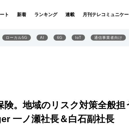
ート
新着
ランキング
連載
月刊テレコミュニケー
ローカル5G
AI
6G
IoT
通信事業者向け
保険。地域のリスク対策全般担
nager 一ノ瀬社長＆白石副社長