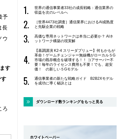
世界の通信事業者33社の成長戦略：通信業界の
収益を次のレベルへ
後予
［世界4473社調査］通信業界におけるAI成熟度
と先駆企業の戦略
は長
高価な専用ネットワークは本当に必要か？ AIネ
ノウ
ットワーク構築の現実解
【基調講演 K2-4 スリーダブリュー】何もかもが
革命！ゲームチェンジャー無線機がローカル５G
市場の既存概念を破壊する！！ コアサーバー不
要！毎年のライセンス費用も不要！でも、超安
ます
価！ の新しい５Gモデル
です
通信事業者の新たな戦略ガイド B2B2Xモデル
を成功に導く秘訣とは
ダウンロード数ランキングをもっと見る
ころ