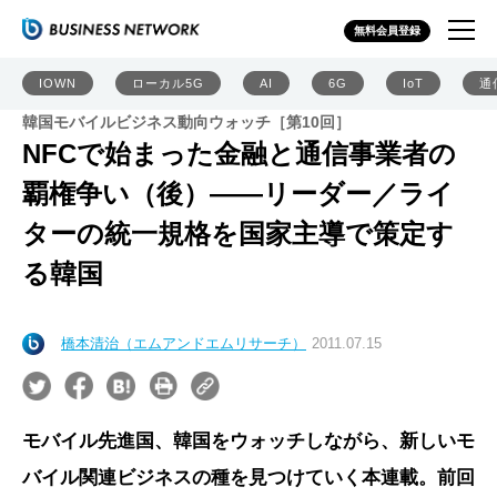
無料会員登録
IOWN
ローカル5G
AI
6G
IoT
通
韓国モバイルビジネス動向ウォッチ［第10回］
NFCで始まった金融と通信事業者の
覇権争い（後）――リーダー／ライ
ターの統一規格を国家主導で策定す
る韓国
橋本清治（エムアンドエムリサーチ）
2011.07.15
モバイル先進国、韓国をウォッチしながら、新しいモ
バイル関連ビジネスの種を見つけていく本連載。前回