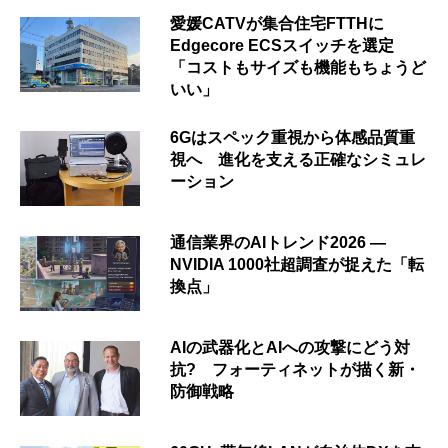
愛媛CATVが集合住宅FTTHに
Edgecore ECSスイッチを選定
「コストもサイズも機能もちょうど
いい」
6Gはスペック重視から体感品質重
視へ 進化を支える正確なシミュレ
ーション
通信業界のAIトレンド2026 ―
NVIDIA 1000社超調査が捉えた「転
換点」
AIの武器化とAIへの攻撃にどう対
抗? フォーティネットが描く新・
防御戦略