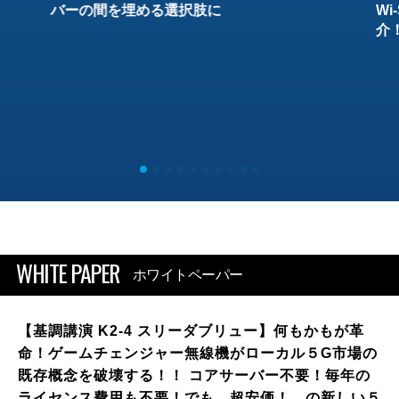
バーの間を埋める選択肢に
W
介
WHITE PAPER
ホワイトペーパー
【基調講演 K2-4 スリーダブリュー】何もかもが革
命！ゲームチェンジャー無線機がローカル５G市場の
既存概念を破壊する！！ コアサーバー不要！毎年の
ライセンス費用も不要！でも、超安価！ の新しい５