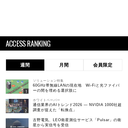
ACCESS RANKING
週間
月間
会員限定
ソリューション特集
60GHz帯無線LANの現在地 Wi-Fiと光ファイバ
ーの間を埋める選択肢に
ホワイトペーパー
通信業界のAIトレンド2026 ― NVIDIA 1000社超
調査が捉えた「転換点」
古野電気、LEO衛星測位サービス「Pulsar」の衛
星から実信号を受信