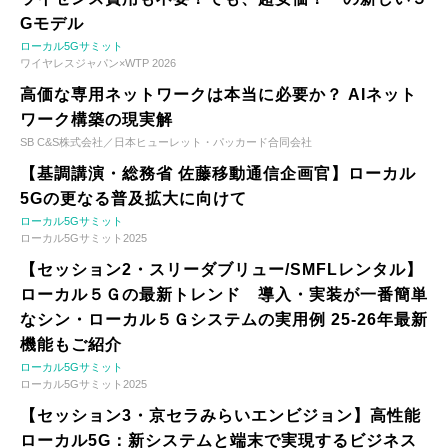
Gモデル
ローカル5Gサミット
ワイヤレスジャパン×WTP 2026
高価な専用ネットワークは本当に必要か？ AIネット
ワーク構築の現実解
SB C&S株式会社／日本ヒューレット・パッカード合同会社
【基調講演・総務省 佐藤移動通信企画官】ローカル
5Gの更なる普及拡大に向けて
ローカル5Gサミット
ローカル5Gサミット2025
【セッション2・スリーダブリュー/SMFLレンタル】
ローカル５Ｇの最新トレンド 導入・実装が一番簡単
なシン・ローカル５Ｇシステムの実用例 25-26年最新
機能もご紹介
ローカル5Gサミット
ローカル5Gサミット2025
【セッション3・京セラみらいエンビジョン】高性能
ローカル5G：新システムと端末で実現するビジネス