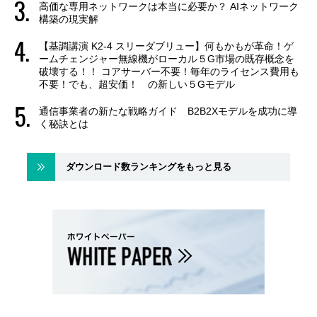
高価な専用ネットワークは本当に必要か？ AIネットワーク
構築の現実解
【基調講演 K2-4 スリーダブリュー】何もかもが革命！ゲ
ームチェンジャー無線機がローカル５G市場の既存概念を
破壊する！！ コアサーバー不要！毎年のライセンス費用も
不要！でも、超安価！ の新しい５Gモデル
通信事業者の新たな戦略ガイド B2B2Xモデルを成功に導
く秘訣とは
ダウンロード数ランキングをもっと見る