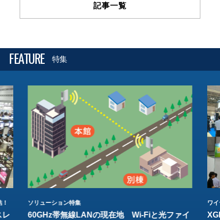
記事一覧
FEATURE
特集
結！
ソリューション特集
ワイ
スレ
60GHz帯無線LANの現在地 Wi-Fiと光ファイ
XG