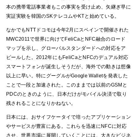
本の携帯電話事業者もこの事実を受け止め、矢継ぎ早に
実証実験を韓国のSKテレコムやKTと始めている。
なかでもNTTドコモは今年2月にスペインで開催された
MWC2011で世界に向けてFeliCaとNFC融合のロード
マップを示し、グローバルスタンダードへの対応をア
ピールした。2012年にもFeliCaとNFCのデュアル対応
スマートフォンが誕生しそうだが、海外での動きは想像
以上に早い。特にグーグルがGoogle Walletを発表した
ことで一段と加速された。このままでは以前のGSMと
PDCのときのように、日本だけがモバイル決済で取り
残されることになりかねない。
日本には、おサイフケータイで培ったアプリケーション
やサービスが豊富にある。これらを迅速にNFCに対応
させ、世界市場に展開していくことには、大きなビジネ