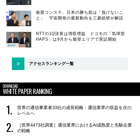
衛星コンステ、日本の勝ち筋は「負けないこ
と」 宇宙開発の最新動向を三菱総研が解説
NTTの1Q決算は増収増益 ドコモの「気球型
HAPS」は9月から能登エリアで実証開始
アクセスランキング一覧
DOWNLOAD
WHITE PAPER RANKING
世界の通信事業者33社の成長戦略：通信業界の収益を次の
レベルへ
［世界4473社調査］通信業界におけるAI成熟度と先駆企業
の戦略