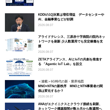
KDDIの1Q決算は増収増益 データセンターや
AI、金融事業などが好調
2026.08.07
アライドテレシス、三原赤十字病院の院内ネッ
トワークを刷新 少人数運用でも安定稼働を支
援
2026.08.07
ZETAアライアンス、AIとIoTの共創を推進す
る 「Agentic IoT Lab」を設立
2026.08.07
＜連載＞6G時代の新・業界地図
MNO×NTNの新秩序 MNOとNTN事業者の関
係は変化するか？
2026.08.07
ANAがエクイニクスとクラウド接続を刷新、
ネットワーク構築期間が数カ月から数週間へ