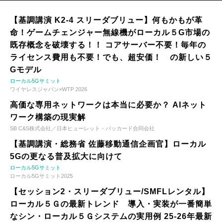
【基調講演 K2-4 スリーダブリュー】何もかもが革
命！ゲームチェンジャー無線機がローカル５G市場の
既存概念を破壊する！！ コアサーバー不要！毎年の
ライセンス費用も不要！でも、超安価！ の新しい５
Gモデル
ローカル5Gサミット
ワイヤレスジャパン×WTP 2026
高価な専用ネットワークは本当に必要か？ AIネット
ワーク構築の現実解
SB C&S株式会社／日本ヒューレット・パッカード合同会社
【基調講演・総務省 佐藤移動通信企画官】ローカル
5Gの更なる普及拡大に向けて
ローカル5Gサミット
ローカル5Gサミット2025
【セッション2・スリーダブリュー/SMFLレンタル】
ローカル５Ｇの最新トレンド 導入・実装が一番簡単
なシン・ローカル５Ｇシステムの実用例 25-26年最新