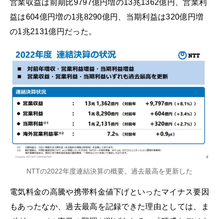
営業収益は前期比9797億円増の13兆1362億円、営業利
益は604億円増の1兆8290億円、当期利益は320億円増
の1兆2131億円だった。
NTTの2022年度連結決算の概要。過去最高を更新した
電気料金の高騰や携帯料金値下げといったマイナス要因
もあったなか、過去最高を記録できた理由としては、ま