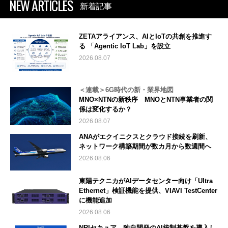
NEW ARTICLES
新着記事
ZETAアライアンス、AIとIoTの共創を推進す
る 「Agentic IoT Lab」を設立
2026.08.07
＜連載＞6G時代の新・業界地図
MNO×NTNの新秩序 MNOとNTN事業者の関
係は変化するか？
2026.08.07
ANAがエクイニクスとクラウド接続を刷新、
ネットワーク構築期間が数カ月から数週間へ
2026.08.06
東陽テクニカがAIデータセンター向け「Ultra
Ethernet」検証機能を提供、VIAVI TestCenter
に機能追加
2026.08.06
NRIセキュア、独自開発のAI統制基盤を導入し