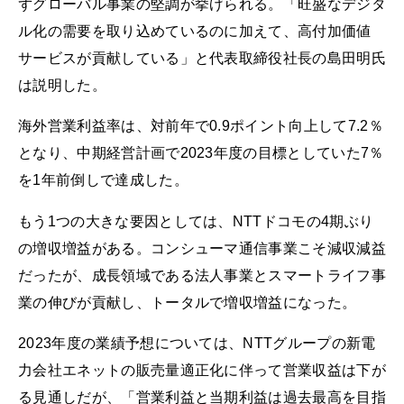
ずグローバル事業の堅調が挙げられる。「旺盛なデジタ
ル化の需要を取り込めているのに加えて、高付加価値
サービスが貢献している」と代表取締役社長の島田明氏
は説明した。
海外営業利益率は、対前年で0.9ポイント向上して7.2％
となり、中期経営計画で2023年度の目標としていた7％
を1年前倒しで達成した。
もう1つの大きな要因としては、NTTドコモの4期ぶり
の増収増益がある。コンシューマ通信事業こそ減収減益
だったが、成長領域である法人事業とスマートライフ事
業の伸びが貢献し、トータルで増収増益になった。
2023年度の業績予想については、NTTグループの新電
力会社エネットの販売量適正化に伴って営業収益は下が
る見通しだが、「営業利益と当期利益は過去最高を目指