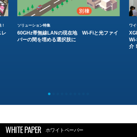
結！
ソリューション特集
ワイ
スレ
60GHz帯無線LANの現在地 Wi-Fiと光ファイ
XG
バーの間を埋める選択肢に
W
介
WHITE PAPER
ホワイトペーパー