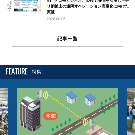
NTTドコモビジネス、IOWN APNを活用したチ
リ銅鉱山の遠隔オペレーション高度化に向けた
実証
2026.08.06
記事一覧
FEATURE
特集