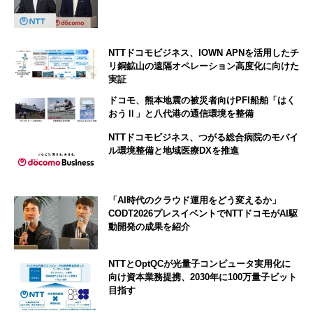
NTTドコモビジネス、IOWN APNを活用したチ
リ銅鉱山の遠隔オペレーション高度化に向けた
実証
ドコモ、熊本地震の被災者向けPFI船舶「はく
おうⅡ」と八代港の通信環境を整備
NTTドコモビジネス、つがる総合病院のモバイ
ル環境整備と地域医療DXを推進
「AI時代のクラウド運用をどう変えるか」
CODT2026プレスイベントでNTTドコモがAI駆
動開発の成果を紹介
NTTとOptQCが光量子コンピュータ実用化に
向け資本業務提携、2030年に100万量子ビット
目指す