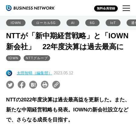
無料会員登録
IOWN
ローカル5G
AI
6G
IoT
通
NTTが「新中期経営戦略」と「IOWN
新会社」 22年度決算は過去最高に
IOWN
NTTグループ
太田智晴（編集部）
2023.05.12
NTTの2022年度決算は過去最高益を更新した。また、
新たな中期経営戦略も発表。IOWNの新会社設立など
で、さらなる成長を目指す。