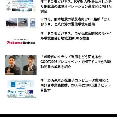
NTTドコモビジネス、IOWN APNを活用したチ
リ銅鉱山の遠隔オペレーション高度化に向けた
実証
ドコモ、熊本地震の被災者向けPFI船舶「はく
おうⅡ」と八代港の通信環境を整備
NTTドコモビジネス、つがる総合病院のモバイ
ル環境整備と地域医療DXを推進
「AI時代のクラウド運用をどう変えるか」
CODT2026プレスイベントでNTTドコモがAI駆
動開発の成果を紹介
NTTとOptQCが光量子コンピュータ実用化に
向け資本業務提携、2030年に100万量子ビット
目指す