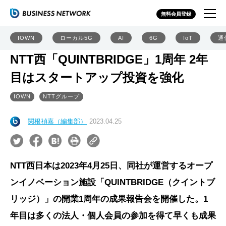
無料会員登録
IOWN
ローカル5G
AI
6G
IoT
通
NTT西「QUINTBRIDGE」1周年 2年
目はスタートアップ投資を強化
IOWN
NTTグループ
関根禎嘉（編集部）
2023.04.25
NTT西日本は2023年4月25日、同社が運営するオープ
ンイノベーション施設「QUINTBRIDGE（クイントブ
リッジ）」の開業1周年の成果報告会を開催した。1
年目は多くの法人・個人会員の参加を得て早くも成果