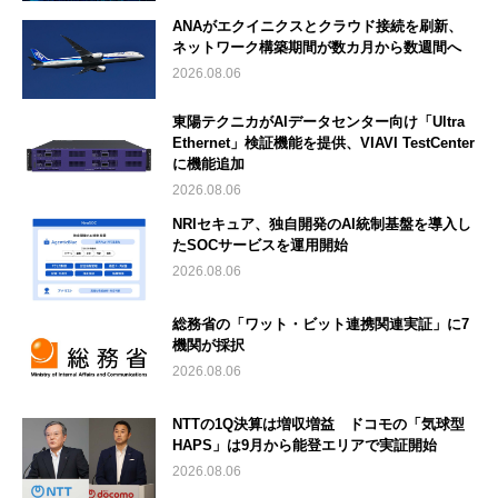
ANAがエクイニクスとクラウド接続を刷新、
ネットワーク構築期間が数カ月から数週間へ
2026.08.06
東陽テクニカがAIデータセンター向け「Ultra
Ethernet」検証機能を提供、VIAVI TestCenter
に機能追加
2026.08.06
NRIセキュア、独自開発のAI統制基盤を導入し
たSOCサービスを運用開始
2026.08.06
総務省の「ワット・ビット連携関連実証」に7
機関が採択
2026.08.06
NTTの1Q決算は増収増益 ドコモの「気球型
HAPS」は9月から能登エリアで実証開始
2026.08.06