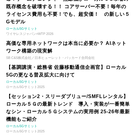
既存概念を破壊する！！ コアサーバー不要！毎年の
ライセンス費用も不要！でも、超安価！ の新しい５
Gモデル
ローカル5Gサミット
ワイヤレスジャパン×WTP 2026
高価な専用ネットワークは本当に必要か？ AIネット
ワーク構築の現実解
SB C&S株式会社／日本ヒューレット・パッカード合同会社
【基調講演・総務省 佐藤移動通信企画官】ローカル
5Gの更なる普及拡大に向けて
ローカル5Gサミット
ローカル5Gサミット2025
【セッション2・スリーダブリュー/SMFLレンタル】
ローカル５Ｇの最新トレンド 導入・実装が一番簡単
なシン・ローカル５Ｇシステムの実用例 25-26年最新
機能もご紹介
ローカル5Gサミット
ローカル5Gサミット2025