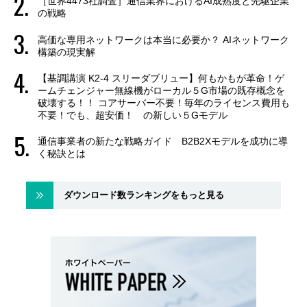
［世界4473社調査］通信業界におけるAI成熟度と先駆企業
の戦略
高価な専用ネットワークは本当に必要か？ AIネットワーク
構築の現実解
【基調講演 K2-4 スリーダブリュー】何もかもが革命！ゲ
ームチェンジャー無線機がローカル５G市場の既存概念を
破壊する！！ コアサーバー不要！毎年のライセンス費用も
不要！でも、超安価！ の新しい５Gモデル
通信事業者の新たな戦略ガイド B2B2Xモデルを成功に導
く秘訣とは
ダウンロード数ランキングをもっと見る