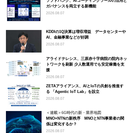
ソフトバンク、AIコーディングツールの活用と
ガバナンスを両立する新機能
2026.08.07
KDDIの1Q決算は増収増益 データセンターや
AI、金融事業などが好調
2026.08.07
アライドテレシス、三原赤十字病院の院内ネッ
トワークを刷新 少人数運用でも安定稼働を支
援
2026.08.07
ZETAアライアンス、AIとIoTの共創を推進す
る 「Agentic IoT Lab」を設立
2026.08.07
＜連載＞6G時代の新・業界地図
MNO×NTNの新秩序 MNOとNTN事業者の関
係は変化するか？
2026.08.07