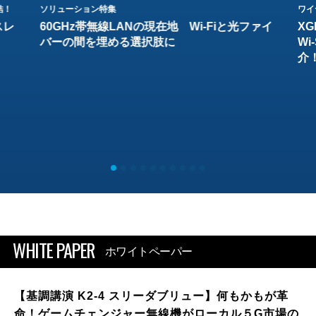
結！
ソリューション特集
ワイ
スレ
60GHz帯無線LANの現在地 Wi-Fiと光ファイ
XG
バーの間を埋める選択肢に
W
介
WHITE PAPER
ホワイトペーパー
【基調講演 K2-4 スリーダブリュー】何もかもが革
命！ゲームチェンジャー無線機がローカル５G市場の