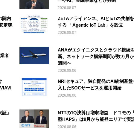
ーやAI、金融事業などが好調
2026.08.07
の院内
ZETAアライアンス、AIとIoTの共創
安定稼
する 「Agentic IoT Lab」を設立
2026.08.07
ANAがエクイニクスとクラウド接続
事業者
新、ネットワーク構築期間が数カ月か
週間へ
2026.08.06
け
NRIセキュア、独自開発のAI統制基盤
IAVI
入したSOCサービスを運用開始
2026.08.06
実証」
NTTの1Q決算は増収増益 ドコモの
型HAPS」は9月から能登エリアで実
2026.08.06