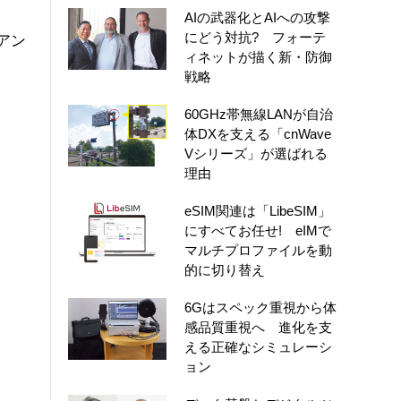
AIの武器化とAIへの攻撃
にどう対抗? フォーテ
イアン
ィネットが描く新・防御
戦略
60GHz帯無線LANが自治
体DXを支える「cnWave
Vシリーズ」が選ばれる
理由
eSIM関連は「LibeSIM」
にすべてお任せ! eIMで
マルチプロファイルを動
的に切り替え
6Gはスペック重視から体
感品質重視へ 進化を支
える正確なシミュレーシ
ョン