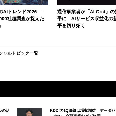
AIトレンド2026 ―
通信事業者が「AI Grid」
A 1000社超調査が捉えた
手に AIサービス収益化の
」
平を切り拓く
シャルトピック一覧
ルの活
KDDIの1Q決算は増収増益 データセ