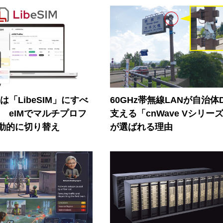
連は「LibeSIM」にすべ
60GHz帯無線LANが自治体
! eIMでマルチプロフ
支える「cnWave Vシリー
動的に切り替え
が選ばれる理由