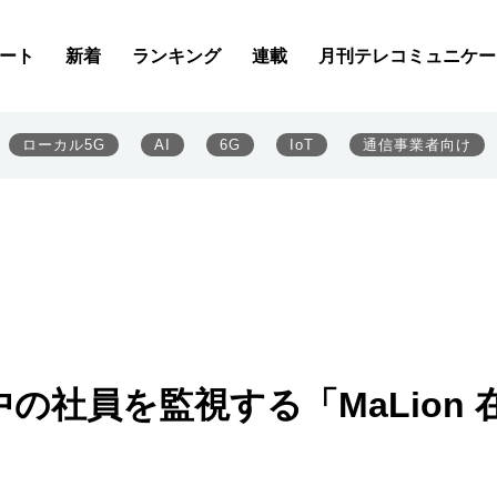
ート
新着
ランキング
連載
月刊テレコミュニケー
ローカル5G
AI
6G
IoT
通信事業者向け
社員を監視する「MaLion 