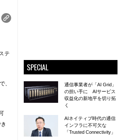
システ
SPECIAL
ンで、
通信事業者が「AI Grid」
の担い手に AIサービス
収益化の新地平を切り拓
く
可
AIネイティブ時代の通信
でき
インフラに不可欠な
「Trusted Connectivity」