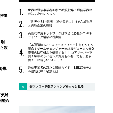
世界の通信事業者33社の成長戦略：通信業界の
収益を次のレベルへ
を推進
［世界4473社調査］通信業界におけるAI成熟度
と先駆企業の戦略
高価な専用ネットワークは本当に必要か？ AIネ
ットワーク構築の現実解
を刷
【基調講演 K2-4 スリーダブリュー】何もかもが
ら数
革命！ゲームチェンジャー無線機がローカル５G
市場の既存概念を破壊する！！ コアサーバー不
要！毎年のライセンス費用も不要！でも、超安
価！ の新しい５Gモデル
通信事業者の新たな戦略ガイド B2B2Xモデル
を導
を成功に導く秘訣とは
ダウンロード数ランキングをもっと見る
「気球
証開始