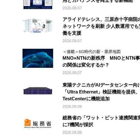
用とガバナンスを両立する新機能
2026.08.07
アライドテレシス、三原赤十字病院
ネットワークを刷新 少人数運用でも
働を支援
2026.08.07
＜連載＞6G時代の新・業界地図
MNO×NTNの新秩序 MNOとNTN
の関係は変化するか？
2026.08.07
東陽テクニカがAIデータセンター向
「Ultra Ethernet」検証機能を提供、V
TestCenterに機能追加
2026.08.06
総務省の「ワット・ビット連携関連
に7機関が採択
2026.08.06