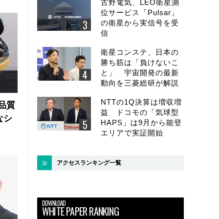
古野電気、LEO衛星測
位サービス「Pulsar」
の衛星から実信号を受
信
衛星コンステ、日本の
勝ち筋は「負けないこ
と」 宇宙開発の最新
動向を三菱総研が解説
NTTの1Q決算は増収増
品質
益 ドコモの「気球型
なシ
HAPS」は9月から能登
エリアで実証開始
アクセスランキング一覧
DOWNLOAD
WHITE PAPER RANKING