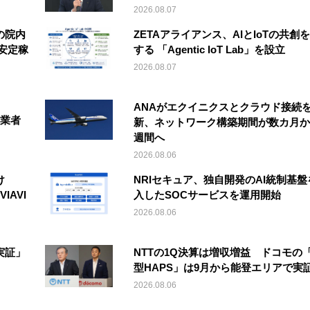
2026.08.07
の院内
ZETAアライアンス、AIとIoTの共創
安定稼
する 「Agentic IoT Lab」を設立
2026.08.07
ANAがエクイニクスとクラウド接続
事業者
新、ネットワーク構築期間が数カ月か
週間へ
2026.08.06
け
NRIセキュア、独自開発のAI統制基盤
IAVI
入したSOCサービスを運用開始
2026.08.06
実証」
NTTの1Q決算は増収増益 ドコモの
型HAPS」は9月から能登エリアで実
2026.08.06