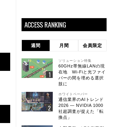
ACCESS RANKING
週間
月間
会員限定
ソリューション特集
60GHz帯無線LANの現
在地 Wi-Fiと光ファイ
バーの間を埋める選択
肢に
ホワイトペーパー
通信業界のAIトレンド
2026 ― NVIDIA 1000
社超調査が捉えた「転
換点」