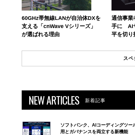
60GHz帯無線LANが自治体DXを
通信事業者
支える「cnWave Vシリーズ」
手に A
が選ばれる理由
平を切り
スペ
NEW ARTICLES
新着記事
ソフトバンク、AIコーディングツー
用とガバナンスを両立する新機能