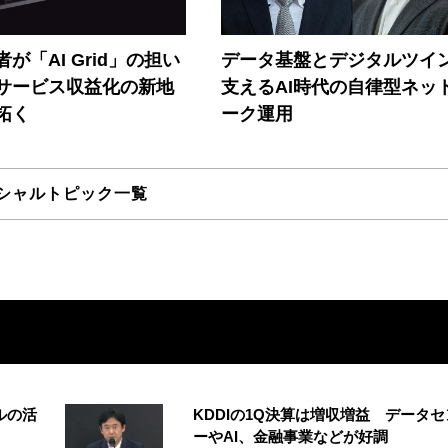
が「AI Grid」の担い
データ基盤とデジタルツイ
Iサービス収益化の新地
支えるAI時代の自律型ネッ
拓く
ーク運用
シャルトピック一覧
ルの活
KDDIの1Q決算は増収増益 データセ
ーやAI、金融事業などが好調