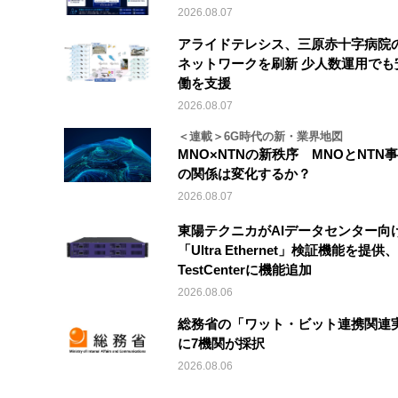
2026.08.07
アライドテレシス、三原赤十字病院
ネットワークを刷新 少人数運用でも
働を支援
2026.08.07
＜連載＞6G時代の新・業界地図
MNO×NTNの新秩序 MNOとNTN
の関係は変化するか？
2026.08.07
東陽テクニカがAIデータセンター向
「Ultra Ethernet」検証機能を提供、V
TestCenterに機能追加
2026.08.06
総務省の「ワット・ビット連携関連
に7機関が採択
2026.08.06