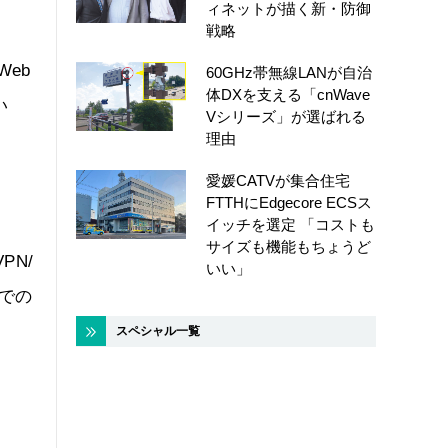
ィネットが描く新・防御
戦略
eb
60GHz帯無線LANが自治
体DXを支える「cnWave
い
Vシリーズ」が選ばれる
理由
愛媛CATVが集合住宅
FTTHにEdgecore ECSス
イッチを選定 「コストも
サイズも機能もちょうど
PN/
いい」
での
スペシャル一覧