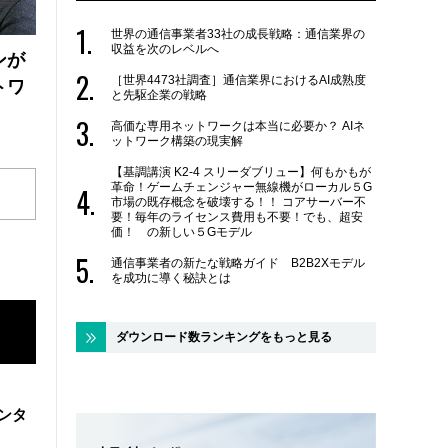
世界の通信事業者33社の成長戦略：通信業界の
収益を次のレベルへ
ンが
［世界4473社調査］通信業界におけるAI成熟度
トワ
と先駆企業の戦略
高価な専用ネットワークは本当に必要か？ AIネ
ットワーク構築の現実解
【基調講演 K2-4 スリーダブリュー】何もかもが
革命！ゲームチェンジャー無線機がローカル５G
市場の既存概念を破壊する！！ コアサーバー不
要！毎年のライセンス費用も不要！でも、超安
価！ の新しい５Gモデル
通信事業者の新たな戦略ガイド B2B2Xモデル
を成功に導く秘訣とは
ダウンロード数ランキングをもっと見る
ンタ