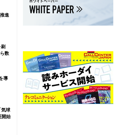
を推進
を刷
ら数
を導
「気球
証開始