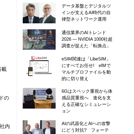
データ基盤とデジタルツ
インが支えるAI時代の自
律型ネットワーク運用
通信業界のAIトレンド
2026 ― NVIDIA 1000社超
調査が捉えた「転換点」
eSIM関連は「LibeSIM」
にすべてお任せ! eIMで
搭載
マルチプロファイルを動
的に切り替え
6Gはスペック重視から体
ドの
感品質重視へ 進化を支
える正確なシミュレーシ
ョン
AIの武器化とAIへの攻撃
に社内
にどう対抗? フォーテ