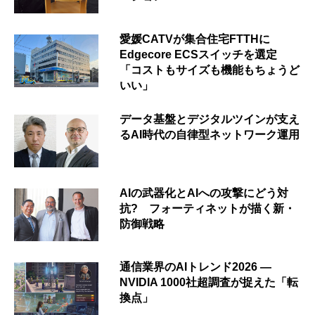
愛媛CATVが集合住宅FTTHに
Edgecore ECSスイッチを選定
「コストもサイズも機能もちょうど
いい」
データ基盤とデジタルツインが支え
るAI時代の自律型ネットワーク運用
AIの武器化とAIへの攻撃にどう対
抗? フォーティネットが描く新・
防御戦略
通信業界のAIトレンド2026 ―
NVIDIA 1000社超調査が捉えた「転
換点」