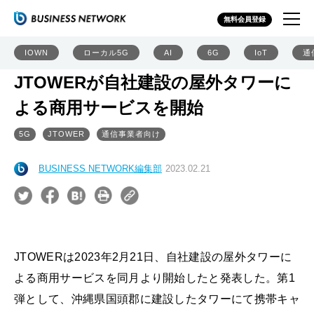
無料会員登録
IOWN
ローカル5G
AI
6G
IoT
通
JTOWERが自社建設の屋外タワーに
よる商用サービスを開始
5G
JTOWER
通信事業者向け
BUSINESS NETWORK編集部
2023.02.21
JTOWERは2023年2月21日、自社建設の屋外タワーに
よる商用サービスを同月より開始したと発表した。第1
弾として、沖縄県国頭郡に建設したタワーにて携帯キャ