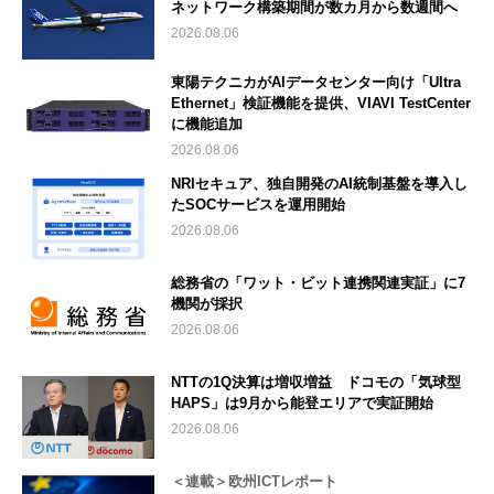
ネットワーク構築期間が数カ月から数週間へ
2026.08.06
東陽テクニカがAIデータセンター向け「Ultra
Ethernet」検証機能を提供、VIAVI TestCenter
に機能追加
2026.08.06
NRIセキュア、独自開発のAI統制基盤を導入し
たSOCサービスを運用開始
2026.08.06
総務省の「ワット・ビット連携関連実証」に7
機関が採択
2026.08.06
NTTの1Q決算は増収増益 ドコモの「気球型
HAPS」は9月から能登エリアで実証開始
2026.08.06
＜連載＞欧州ICTレポート