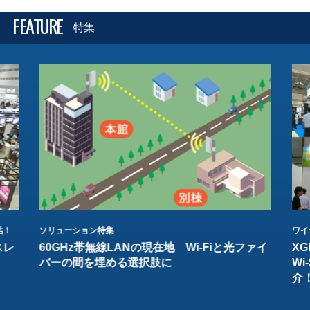
FEATURE
特集
結！
ソリューション特集
ワイ
スレ
60GHz帯無線LANの現在地 Wi-Fiと光ファイ
XG
バーの間を埋める選択肢に
W
介