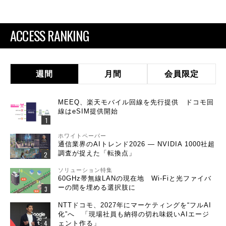
ACCESS RANKING
週間
月間
会員限定
MEEQ、楽天モバイル回線を先行提供 ドコモ回
線はeSIM提供開始
ホワイトペーパー
通信業界のAIトレンド2026 ― NVIDIA 1000社超
調査が捉えた「転換点」
ソリューション特集
60GHz帯無線LANの現在地 Wi-Fiと光ファイバ
ーの間を埋める選択肢に
NTTドコモ、2027年にマーケティングを“フルAI
化”へ 「現場社員も納得の切れ味鋭いAIエージ
ェント作る」