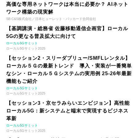
高価な専用ネットワークは本当に必要か？ AIネット
ワーク構築の現実解
SB C&S株式会社／日本ヒューレット・パッカード合同会社
【基調講演・総務省 佐藤移動通信企画官】ローカル
5Gの更なる普及拡大に向けて
ローカル5Gサミット
ローカル5Gサミット2025
【セッション2・スリーダブリュー/SMFLレンタル】
ローカル５Ｇの最新トレンド 導入・実装が一番簡単
なシン・ローカル５Ｇシステムの実用例 25-26年最新
機能もご紹介
ローカル5Gサミット
ローカル5Gサミット2025
【セッション3・京セラみらいエンビジョン】高性能
ローカル5G：新システムと端末で実現するビジネス
革新
ローカル5Gサミット
ローカル5Gサミット2025