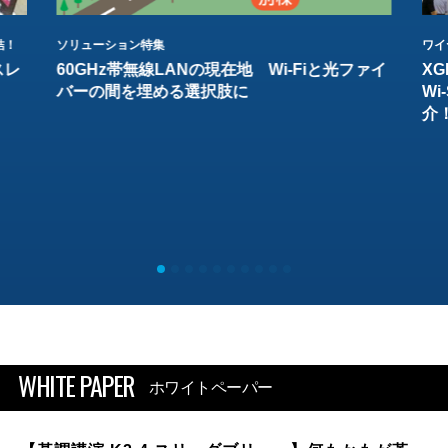
結！
ソリューション特集
ワイ
スレ
60GHz帯無線LANの現在地 Wi-Fiと光ファイ
XG
バーの間を埋める選択肢に
W
介
WHITE PAPER
ホワイトペーパー