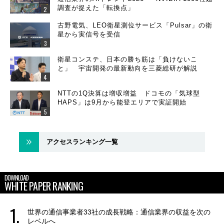
調査が捉えた「転換点」
古野電気、LEO衛星測位サービス「Pulsar」の衛
星から実信号を受信
衛星コンステ、日本の勝ち筋は「負けないこ
と」 宇宙開発の最新動向を三菱総研が解説
NTTの1Q決算は増収増益 ドコモの「気球型
HAPS」は9月から能登エリアで実証開始
アクセスランキング一覧
DOWNLOAD
WHITE PAPER RANKING
世界の通信事業者33社の成長戦略：通信業界の収益を次の
レベルへ