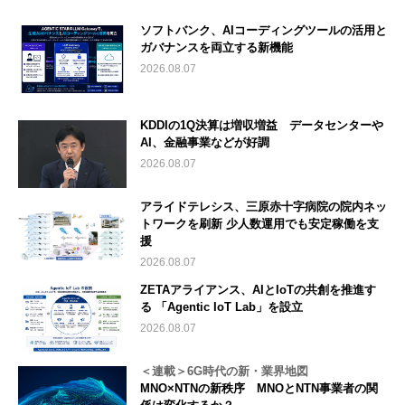
ソフトバンク、AIコーディングツールの活用と
ガバナンスを両立する新機能
2026.08.07
KDDIの1Q決算は増収増益 データセンターや
AI、金融事業などが好調
2026.08.07
アライドテレシス、三原赤十字病院の院内ネッ
トワークを刷新 少人数運用でも安定稼働を支
援
2026.08.07
ZETAアライアンス、AIとIoTの共創を推進す
る 「Agentic IoT Lab」を設立
2026.08.07
＜連載＞6G時代の新・業界地図
MNO×NTNの新秩序 MNOとNTN事業者の関