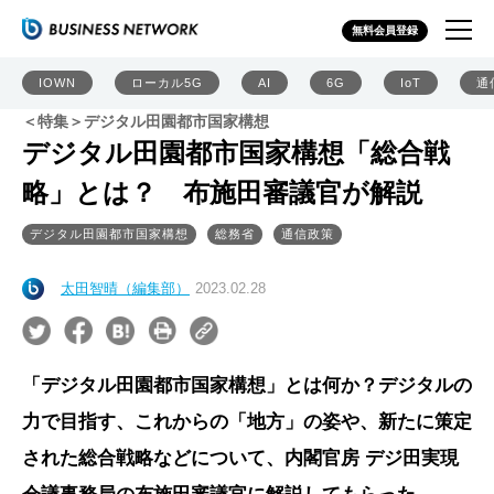
無料会員登録
IOWN
ローカル5G
AI
6G
IoT
通
＜特集＞デジタル田園都市国家構想
デジタル田園都市国家構想「総合戦
略」とは？ 布施田審議官が解説
デジタル田園都市国家構想
総務省
通信政策
太田智晴（編集部）
2023.02.28
「デジタル田園都市国家構想」とは何か？デジタルの
力で目指す、これからの「地方」の姿や、新たに策定
された総合戦略などについて、内閣官房 デジ田実現