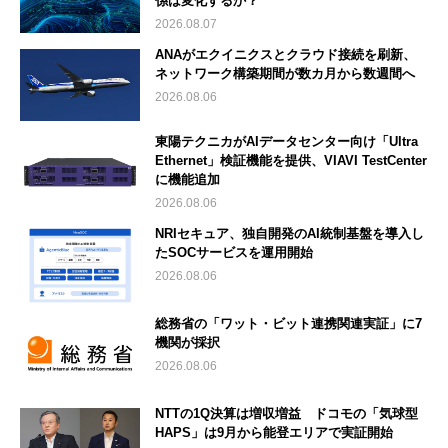
係は変化するか？
2026.08.07
ANAがエクイニクスとクラウド接続を刷新、
ネットワーク構築期間が数カ月から数週間へ
2026.08.06
東陽テクニカがAIデータセンター向け「Ultra
Ethernet」検証機能を提供、VIAVI TestCenter
に機能追加
2026.08.06
NRIセキュア、独自開発のAI統制基盤を導入し
たSOCサービスを運用開始
2026.08.06
総務省の「ワット・ビット連携関連実証」に7
機関が採択
2026.08.06
NTTの1Q決算は増収増益 ドコモの「気球型
HAPS」は9月から能登エリアで実証開始