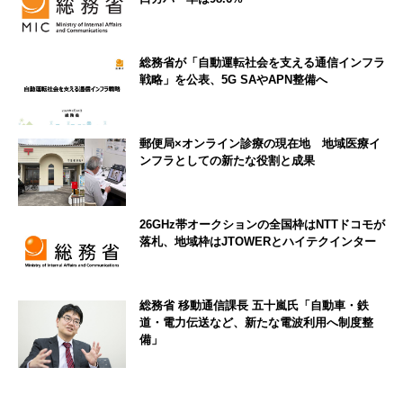
総務省が「自動運転社会を支える通信インフラ
戦略」を公表、5G SAやAPN整備へ
郵便局×オンライン診療の現在地 地域医療イ
ンフラとしての新たな役割と成果
26GHz帯オークションの全国枠はNTTドコモが
落札、地域枠はJTOWERとハイテクインター
総務省 移動通信課長 五十嵐氏「自動車・鉄
道・電力伝送など、新たな電波利用へ制度整
備」