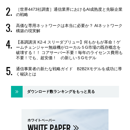
［世界4473社調査］通信業界におけるAI成熟度と先駆企業
の戦略
高価な専用ネットワークは本当に必要か？ AIネットワーク
構築の現実解
【基調講演 K2-4 スリーダブリュー】何もかもが革命！ゲ
ームチェンジャー無線機がローカル５G市場の既存概念を
破壊する！！ コアサーバー不要！毎年のライセンス費用も
不要！でも、超安価！ の新しい５Gモデル
通信事業者の新たな戦略ガイド B2B2Xモデルを成功に導
く秘訣とは
ダウンロード数ランキングをもっと見る