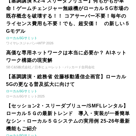
【基調講演 K2-4 スリーダブリュー】何もかもが革
命！ゲームチェンジャー無線機がローカル５G市場の
既存概念を破壊する！！ コアサーバー不要！毎年の
ライセンス費用も不要！でも、超安価！ の新しい５
Gモデル
ローカル5Gサミット
ワイヤレスジャパン×WTP 2026
高価な専用ネットワークは本当に必要か？ AIネット
ワーク構築の現実解
SB C&S株式会社／日本ヒューレット・パッカード合同会社
【基調講演・総務省 佐藤移動通信企画官】ローカル
5Gの更なる普及拡大に向けて
ローカル5Gサミット
ローカル5Gサミット2025
【セッション2・スリーダブリュー/SMFLレンタル】
ローカル５Ｇの最新トレンド 導入・実装が一番簡単
なシン・ローカル５Ｇシステムの実用例 25-26年最新
機能もご紹介
ローカル5Gサミット