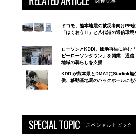
RELATED ARTICLE
関連記事
ドコモ、熊本地震の被災者向けPFI
「はくおうⅡ」と八代港の通信環境
ローソンとKDDI、団地再生に挑む
ピーローソンタウン」を開業 通信・
地域の暮らしを支援
KDDIが熊本県とDMATにStarlink
供、移動基地局のバックホールにも
SPECIAL TOPIC
スペシャルトピック