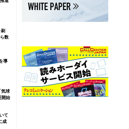
を推進
を刷
ら数
を導
「気球
証開始
用いて
に成