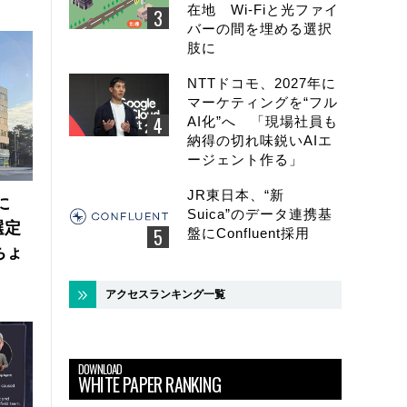
在地 Wi-Fiと光ファイ
バーの間を埋める選択
肢に
NTTドコモ、2027年に
マーケティングを“フル
AI化”へ 「現場社員も
納得の切れ味鋭いAIエ
ージェント作る」
JR東日本、“新
に
Suica”のデータ連携基
選定
盤にConfluent採用
ちょ
アクセスランキング一覧
DOWNLOAD
WHITE PAPER RANKING