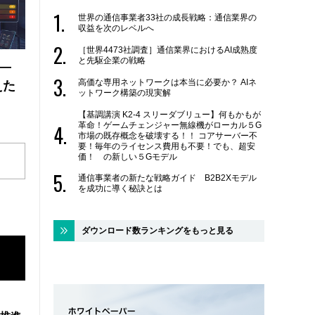
世界の通信事業者33社の成長戦略：通信業界の
収益を次のレベルへ
［世界4473社調査］通信業界におけるAI成熟度
と先駆企業の戦略
 ―
高価な専用ネットワークは本当に必要か？ AIネ
えた
ットワーク構築の現実解
【基調講演 K2-4 スリーダブリュー】何もかもが
革命！ゲームチェンジャー無線機がローカル５G
市場の既存概念を破壊する！！ コアサーバー不
要！毎年のライセンス費用も不要！でも、超安
価！ の新しい５Gモデル
通信事業者の新たな戦略ガイド B2B2Xモデル
を成功に導く秘訣とは
ダウンロード数ランキングをもっと見る