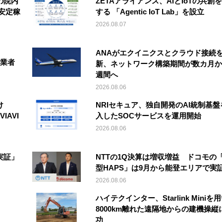
の院内
ZETAアライアンス、AIとIoTの共創
安定稼
する 「Agentic IoT Lab」を設立
2026.08.07
ANAがエクイニクスとクラウド接続
事業者
新、ネットワーク構築期間が数カ月か
週間へ
2026.08.06
け
NRIセキュア、独自開発のAI統制基盤
IAVI
入したSOCサービスを運用開始
2026.08.06
実証」
NTTの1Q決算は増収増益 ドコモの
型HAPS」は9月から能登エリアで実
2026.08.06
ハイテクインター、Starlink Miniを
8000km離れた遠隔地からの建機操縦
功