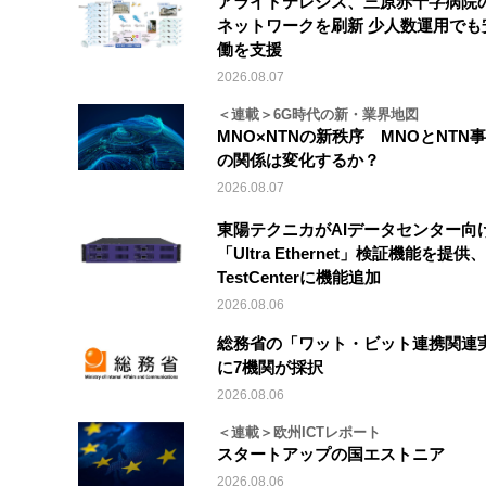
アライドテレシス、三原赤十字病院
ネットワークを刷新 少人数運用でも
働を支援
2026.08.07
＜連載＞6G時代の新・業界地図
MNO×NTNの新秩序 MNOとNTN
の関係は変化するか？
2026.08.07
東陽テクニカがAIデータセンター向
「Ultra Ethernet」検証機能を提供、V
TestCenterに機能追加
2026.08.06
総務省の「ワット・ビット連携関連
に7機関が採択
2026.08.06
＜連載＞欧州ICTレポート
スタートアップの国エストニア
2026.08.06