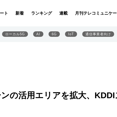
ート
新着
ランキング
連載
月刊テレコミュニケー
ローカル5G
AI
6G
IoT
通信事業者向け
ローンの活用エリアを拡大、KDDI