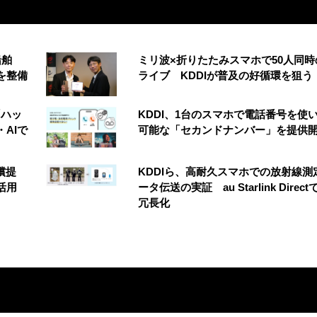
船舶
ミリ波×折りたたみスマホで50人同時
を整備
ライブ KDDIが普及の好循環を狙う
「ハッ
KDDI、1台のスマホで電話番号を使
AIで
可能な「セカンドナンバー」を提供
無償提
KDDIら、高耐久スマホでの放射線測
活用
ータ伝送の実証 au Starlink Direc
冗長化