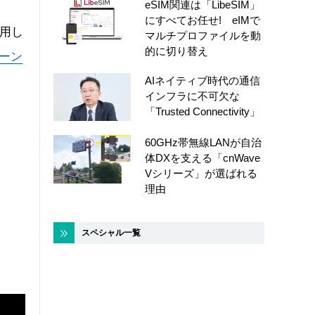
eSIM関連は「LibeSIM」
にすべてお任せ! eIMで
活用し
マルチプロファイルを動
的に切り替え
ローン
AIネイティブ時代の通信
インフラに不可欠な
「Trusted Connectivity」
60GHz帯無線LANが自治
体DXを支える「cnWave
Vシリーズ」が選ばれる
理由
スペシャル一覧