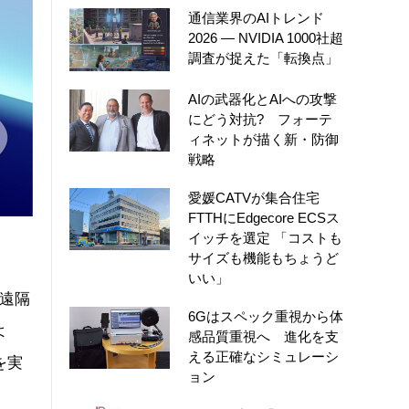
通信業界のAIトレンド
2026 ― NVIDIA 1000社超
調査が捉えた「転換点」
AIの武器化とAIへの攻撃
にどう対抗? フォーテ
ィネットが描く新・防御
戦略
愛媛CATVが集合住宅
FTTHにEdgecore ECSス
イッチを選定 「コストも
サイズも機能もちょうど
いい」
の遠隔
6Gはスペック重視から体
よ
感品質重視へ 進化を支
える正確なシミュレーシ
を実
ョン