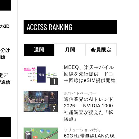
ACCESS RANKING
の3D
週間
月間
会員限定
い分け
開始
MEEQ、楽天モバイル
回線を先行提供 ドコ
定デ
モ回線はeSIM提供開始
tで通信
ホワイトペーパー
通信業界のAIトレンド
2026 ― NVIDIA 1000
社超調査が捉えた「転
換点」
ソリューション特集
60GHz帯無線LANの現