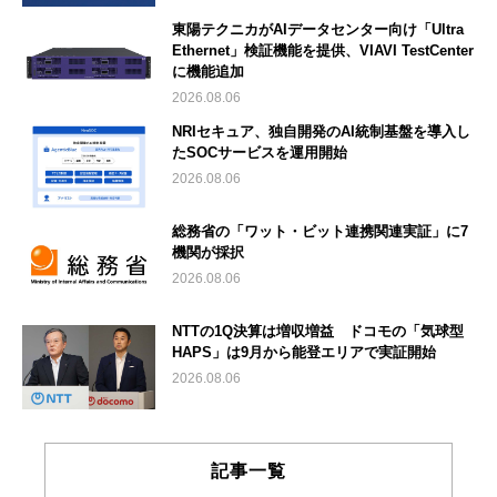
東陽テクニカがAIデータセンター向け「Ultra
Ethernet」検証機能を提供、VIAVI TestCenter
に機能追加
2026.08.06
NRIセキュア、独自開発のAI統制基盤を導入し
たSOCサービスを運用開始
2026.08.06
総務省の「ワット・ビット連携関連実証」に7
機関が採択
2026.08.06
NTTの1Q決算は増収増益 ドコモの「気球型
HAPS」は9月から能登エリアで実証開始
2026.08.06
記事一覧