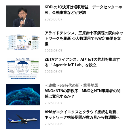
KDDIの1Q決算は増収増益 データセンターや
AI、金融事業などが好調
2026.08.07
アライドテレシス、三原赤十字病院の院内ネッ
トワークを刷新 少人数運用でも安定稼働を支
援
2026.08.07
ZETAアライアンス、AIとIoTの共創を推進す
る 「Agentic IoT Lab」を設立
2026.08.07
＜連載＞6G時代の新・業界地図
MNO×NTNの新秩序 MNOとNTN事業者の関
係は変化するか？
2026.08.07
ANAがエクイニクスとクラウド接続を刷新、
ネットワーク構築期間が数カ月から数週間へ
2026.08.06