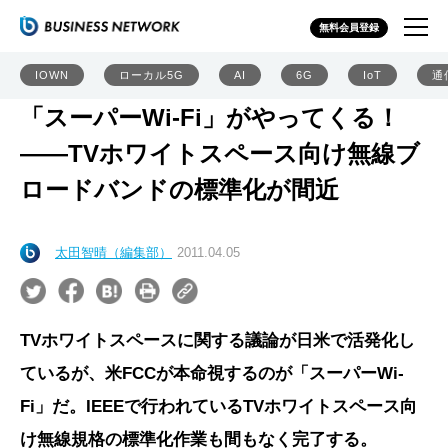
無料会員登録
IOWN
ローカル5G
AI
6G
IoT
通
「スーパーWi-Fi」がやってくる！
――TVホワイトスペース向け無線ブ
ロードバンドの標準化が間近
太田智晴（編集部）
2011.04.05
TVホワイトスペースに関する議論が日米で活発化し
ているが、米FCCが本命視するのが「スーパーWi-
Fi」だ。IEEEで行われているTVホワイトスペース向
け無線規格の標準化作業も間もなく完了する。