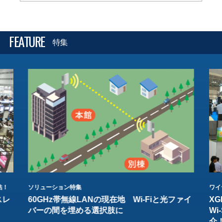
FEATURE
特集
結！
ソリューション特集
ワイ
スレ
60GHz帯無線LANの現在地 Wi-Fiと光ファイ
XG
バーの間を埋める選択肢に
W
介