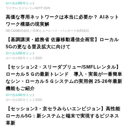
ローカル5Gサミット
ワイヤレスジャパン×WTP 2026
高価な専用ネットワークは本当に必要か？ AIネット
ワーク構築の現実解
SB C&S株式会社／日本ヒューレット・パッカード合同会社
【基調講演・総務省 佐藤移動通信企画官】ローカル
5Gの更なる普及拡大に向けて
ローカル5Gサミット
ローカル5Gサミット2025
【セッション2・スリーダブリュー/SMFLレンタル】
ローカル５Ｇの最新トレンド 導入・実装が一番簡単
なシン・ローカル５Ｇシステムの実用例 25-26年最新
機能もご紹介
ローカル5Gサミット
ローカル5Gサミット2025
【セッション3・京セラみらいエンビジョン】高性能
ローカル5G：新システムと端末で実現するビジネス
革新