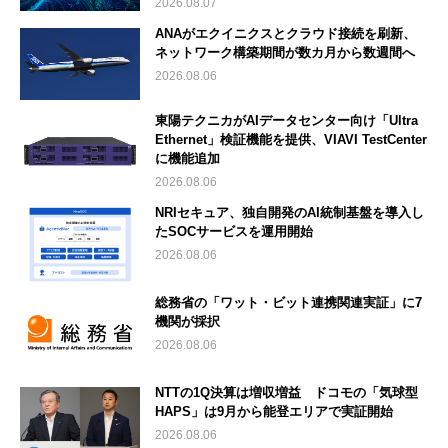
2026.08.07
ANAがエクイニクスとクラウド接続を刷新、
ネットワーク構築期間が数カ月から数週間へ
2026.08.06
東陽テクニカがAIデータセンター向け「Ultra
Ethernet」検証機能を提供、VIAVI TestCenter
に機能追加
2026.08.06
NRIセキュア、独自開発のAI統制基盤を導入し
たSOCサービスを運用開始
2026.08.06
総務省の「ワット・ビット連携関連実証」に7
機関が採択
2026.08.06
NTTの1Q決算は増収増益 ドコモの「気球型
HAPS」は9月から能登エリアで実証開始
2026.08.06