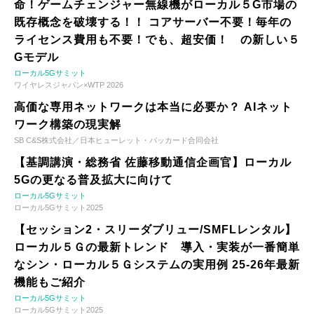
命！ゲームチェンジャー無線機がローカル５G市場の
既存概念を破壊する！！ コアサーバー不要！毎年の
ライセンス費用も不要！でも、超安価！ の新しい５
Gモデル
ローカル5Gサミット
ワイヤレスジャパン×WTP 2026
高価な専用ネットワークは本当に必要か？ AIネット
ワーク構築の現実解
SB C&S株式会社／日本ヒューレット・パッカード合同会社
【基調講演・総務省 佐藤移動通信企画官】ローカル
5Gの更なる普及拡大に向けて
ローカル5Gサミット
ローカル5Gサミット2025
【セッション2・スリーダブリュー/SMFLレンタル】
ローカル５Ｇの最新トレンド 導入・実装が一番簡単
なシン・ローカル５Ｇシステムの実用例 25-26年最新
機能もご紹介
ローカル5Gサミット
ローカル5Gサミット2025