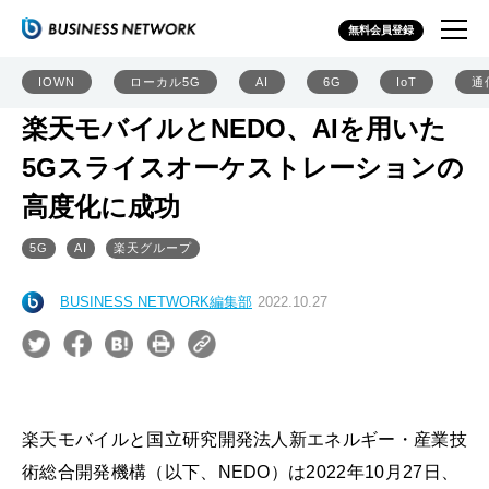
無料会員登録
IOWN
ローカル5G
AI
6G
IoT
通
楽天モバイルとNEDO、AIを用いた
5Gスライスオーケストレーションの
高度化に成功
5G
AI
楽天グループ
BUSINESS NETWORK編集部
2022.10.27
楽天モバイルと国立研究開発法人新エネルギー・産業技
術総合開発機構（以下、NEDO）は2022年10月27日、