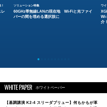
結！
ソリューション特集
ワイ
スレ
60GHz帯無線LANの現在地 Wi-Fiと光ファイ
XG
バーの間を埋める選択肢に
W
介
WHITE PAPER
ホワイトペーパー
【基調講演 K2-4 スリーダブリュー】何もかもが革