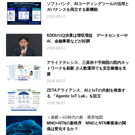
ソフトバンク、AIコーディングツールの活用と
ガバナンスを両立する新機能
2026.08.07
KDDIの1Q決算は増収増益 データセンターや
AI、金融事業などが好調
2026.08.07
アライドテレシス、三原赤十字病院の院内ネッ
トワークを刷新 少人数運用でも安定稼働を支
援
2026.08.07
ZETAアライアンス、AIとIoTの共創を推進す
る 「Agentic IoT Lab」を設立
2026.08.07
＜連載＞6G時代の新・業界地図
MNO×NTNの新秩序 MNOとNTN事業者の関
係は変化するか？