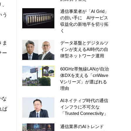
り、
通信事業者が「AI Grid」
いう
の担い手に AIサービス
収益化の新地平を切り拓
く
きま
データ基盤とデジタルツ
インが支えるAI時代の自
サー
律型ネットワーク運用
60GHz帯無線LANが自治
体DXを支える「cnWave
Vシリーズ」が選ばれる
理由
かな
AIネイティブ時代の通信
インフラに不可欠な
れば
「Trusted Connectivity」
通信業界のAIトレンド