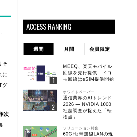
ACCESS RANKING
す
週間
月間
会員限定
りそ
MEEQ、楽天モバイル
回線を先行提供 ドコ
れに
モ回線はeSIM提供開始
Tグ
ホワイトペーパー
通信業界のAIトレンド
2026 ― NVIDIA 1000
社超調査が捉えた「転
相次
換点」
集
ソリューション特集
60GHz帯無線LANの現