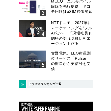
MEEQ、楽天モバイル
回線を先行提供 ドコ
モ回線はeSIM提供開始
NTTドコモ、2027年に
マーケティングを“フル
AI化”へ 「現場社員も
納得の切れ味鋭いAIエ
ージェント作る」
古野電気、LEO衛星測
位サービス「Pulsar」
の衛星から実信号を受
信
アクセスランキング一覧
DOWNLOAD
WHITE PAPER RANKING