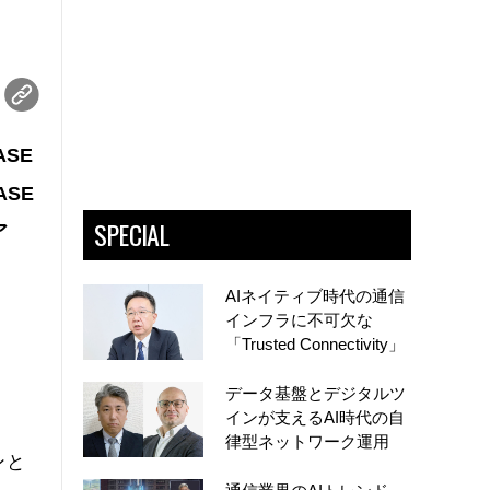
SE
ASE
SPECIAL
ア
AIネイティブ時代の通信
インフラに不可欠な
「Trusted Connectivity」
データ基盤とデジタルツ
インが支えるAI時代の自
律型ネットワーク運用
ンと