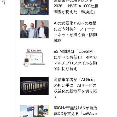
通信業界のAIトレンド
、当
2026 ― NVIDIA 1000社超
調査が捉えた「転換点」
AIの武器化とAIへの攻撃
にどう対抗? フォーテ
ィネットが描く新・防御
戦略
eSIM関連は「LibeSIM」
にすべてお任せ! eIMで
マルチプロファイルを動
的に切り替え
通信事業者が「AI Grid」
の担い手に AIサービス
収益化の新地平を切り拓
く
60GHz帯無線LANが自治
体DXを支える「cnWave