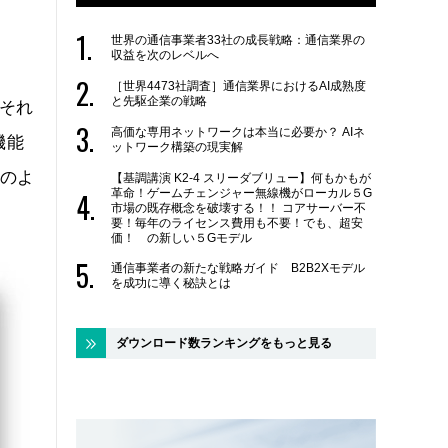
世界の通信事業者33社の成長戦略：通信業界の
収益を次のレベルへ
［世界4473社調査］通信業界におけるAI成熟度
と先駆企業の戦略
それ
高価な専用ネットワークは本当に必要か？ AIネ
機能
ットワーク構築の現実解
このよ
【基調講演 K2-4 スリーダブリュー】何もかもが
革命！ゲームチェンジャー無線機がローカル５G
市場の既存概念を破壊する！！ コアサーバー不
要！毎年のライセンス費用も不要！でも、超安
価！ の新しい５Gモデル
通信事業者の新たな戦略ガイド B2B2Xモデル
を成功に導く秘訣とは
ダウンロード数ランキングをもっと見る