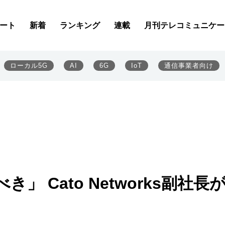
ート
新着
ランキング
連載
月刊テレコミュニケー
ローカル5G
AI
6G
IoT
通信事業者向け
」 Cato Networks副社長