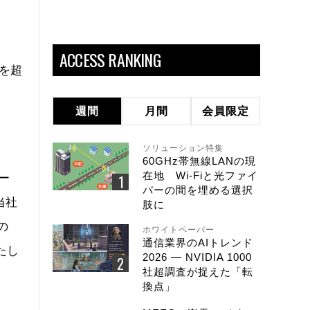
、
ACCESS RANKING
名を超
週間
月間
会員限定
ソリューション特集
60GHz帯無線LANの現
在地 Wi-Fiと光ファイ
ー
バーの間を埋める選択
当社
肢に
の
ホワイトペーパー
通信業界のAIトレンド
たし
2026 ― NVIDIA 1000
社超調査が捉えた「転
換点」