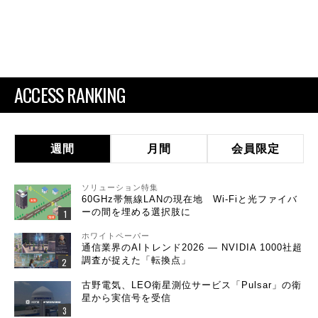
ACCESS RANKING
週間
月間
会員限定
ソリューション特集
60GHz帯無線LANの現在地 Wi-Fiと光ファイバ
ーの間を埋める選択肢に
ホワイトペーパー
通信業界のAIトレンド2026 ― NVIDIA 1000社超
調査が捉えた「転換点」
古野電気、LEO衛星測位サービス「Pulsar」の衛
星から実信号を受信