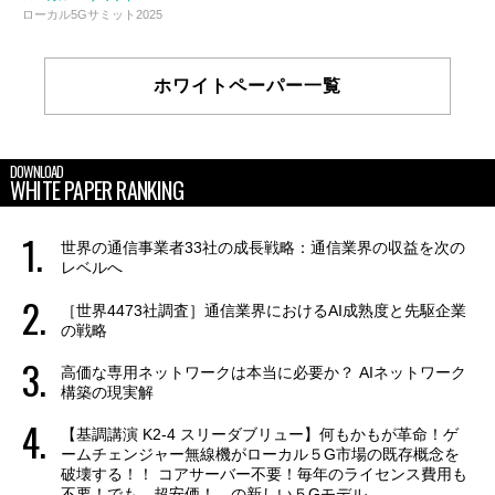
ローカル5Gサミット2025
ホワイトペーパー一覧
DOWNLOAD
WHITE PAPER RANKING
世界の通信事業者33社の成長戦略：通信業界の収益を次の
レベルへ
［世界4473社調査］通信業界におけるAI成熟度と先駆企業
の戦略
高価な専用ネットワークは本当に必要か？ AIネットワーク
構築の現実解
【基調講演 K2-4 スリーダブリュー】何もかもが革命！ゲ
ームチェンジャー無線機がローカル５G市場の既存概念を
破壊する！！ コアサーバー不要！毎年のライセンス費用も
不要！でも、超安価！ の新しい５Gモデル