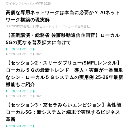
ワイヤレスジャパン×WTP 2026
高価な専用ネットワークは本当に必要か？ AIネット
ワーク構築の現実解
SB C&S株式会社／日本ヒューレット・パッカード合同会社
【基調講演・総務省 佐藤移動通信企画官】ローカル
5Gの更なる普及拡大に向けて
ローカル5Gサミット
ローカル5Gサミット2025
【セッション2・スリーダブリュー/SMFLレンタル】
ローカル５Ｇの最新トレンド 導入・実装が一番簡単
なシン・ローカル５Ｇシステムの実用例 25-26年最新
機能もご紹介
ローカル5Gサミット
ローカル5Gサミット2025
【セッション3・京セラみらいエンビジョン】高性能
ローカル5G：新システムと端末で実現するビジネス
革新
ローカル5Gサミット