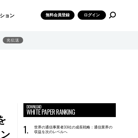
無料会員登録
ログイン
ション
光伝送
DOWNLOAD
WHITE PAPER RANKING
を
世界の通信事業者33社の成長戦略：通信業界の
ェン
収益を次のレベルへ