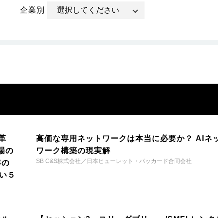
企業別
革
高価な専用ネットワークは本当に必要か？ AIネ
場の
ワーク構築の現実解
SB C&S株式会社／日本ヒューレット・パッカード合同会社
年の
い５