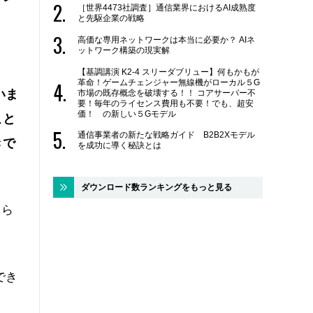
［世界4473社調査］通信業界におけるAI成熟度
と先駆企業の戦略
高価な専用ネットワークは本当に必要か？ AIネ
ットワーク構築の現実解
【基調講演 K2-4 スリーダブリュー】何もかもが
革命！ゲームチェンジャー無線機がローカル５G
いま
市場の既存概念を破壊する！！ コアサーバー不
要！毎年のライセンス費用も不要！でも、超安
価！ の新しい５Gモデル
こと
通信事業者の新たな戦略ガイド B2B2Xモデル
きで
を成功に導く秘訣とは
ダウンロード数ランキングをもっと見る
とら
でき