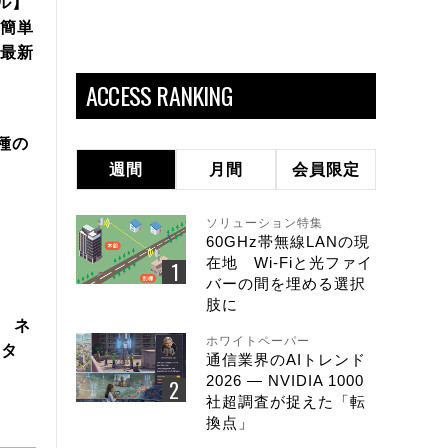
ル】
簡単
年最新
ACCESS RANKING
機種の
週間
月間
会員限定
ソリューション特集
60GHz帯無線LANの現
在地 Wi-Fiと光ファイ
バーの間を埋める選択
肢に
製 ネ
ホワイトペーパー
スタ
通信業界のAIトレンド
2026 ― NVIDIA 1000
社超調査が捉えた「転
換点」