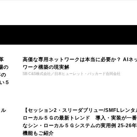
革
高価な専用ネットワークは本当に必要か？ AIネ
場の
ワーク構築の現実解
SB C&S株式会社／日本ヒューレット・パッカード合同会社
年の
い５
カル
【セッション2・スリーダブリュー/SMFLレンタ
ローカル５Ｇの最新トレンド 導入・実装が一番
なシン・ローカル５Ｇシステムの実用例 25-26
機能もご紹介