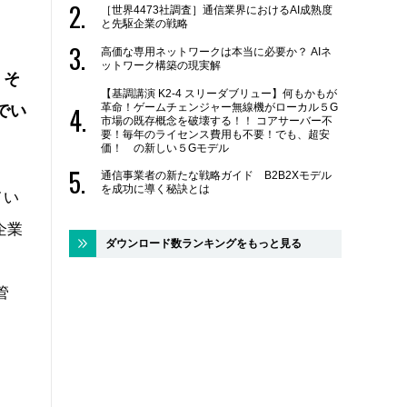
［世界4473社調査］通信業界におけるAI成熟度
と先駆企業の戦略
高価な専用ネットワークは本当に必要か？ AIネ
ットワーク構築の現実解
。そ
【基調講演 K2-4 スリーダブリュー】何もかもが
革命！ゲームチェンジャー無線機がローカル５G
でい
市場の既存概念を破壊する！！ コアサーバー不
要！毎年のライセンス費用も不要！でも、超安
価！ の新しい５Gモデル
通信事業者の新たな戦略ガイド B2B2Xモデル
を成功に導く秘訣とは
てい
企業
ダウンロード数ランキングをもっと見る
管