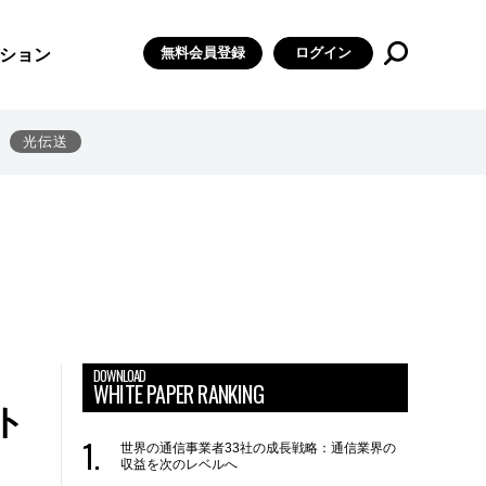
無料会員登録
ログイン
ション
光伝送
DOWNLOAD
WHITE PAPER RANKING
ト
世界の通信事業者33社の成長戦略：通信業界の
収益を次のレベルへ