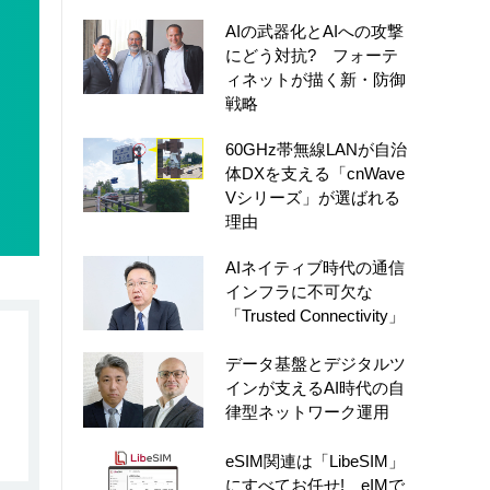
AIの武器化とAIへの攻撃
にどう対抗? フォーテ
ィネットが描く新・防御
戦略
60GHz帯無線LANが自治
体DXを支える「cnWave
Vシリーズ」が選ばれる
理由
AIネイティブ時代の通信
インフラに不可欠な
「Trusted Connectivity」
データ基盤とデジタルツ
インが支えるAI時代の自
律型ネットワーク運用
eSIM関連は「LibeSIM」
にすべてお任せ! eIMで