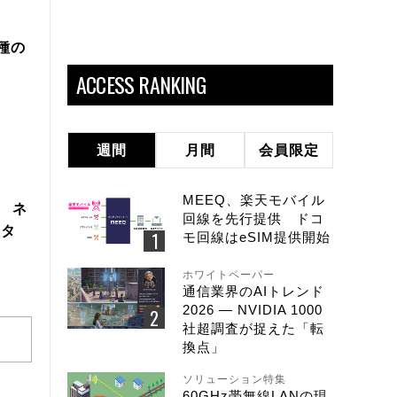
機種の
ACCESS RANKING
週間
月間
会員限定
MEEQ、楽天モバイル
製 ネ
回線を先行提供 ドコ
スタ
モ回線はeSIM提供開始
ホワイトペーパー
通信業界のAIトレンド
2026 ― NVIDIA 1000
社超調査が捉えた「転
換点」
ソリューション特集
60GHz帯無線LANの現