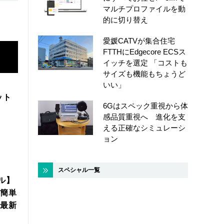
マルチプロファイルを動
的に切り替え
愛媛CATVが集合住宅
FTTHにEdgecore ECSス
イッチを選定 「コストも
サイズも機能もちょうど
いい」
ット
6Gはスペック重視から体
感品質重視へ 進化を支
える正確なシミュレーシ
ョン
スペシャル一覧
ル】
簡単
年最新