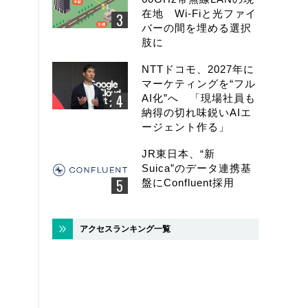
在地 Wi-Fiと光ファイ
バーの間を埋める選択
肢に
NTTドコモ、2027年に
マーケティングを“フル
AI化”へ 「現場社員も
納得の切れ味鋭いAIエ
ージェント作る」
JR東日本、“新
Suica”のデータ連携基
盤にConfluent採用
アクセスランキング一覧