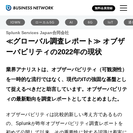
無料会員登録
IOWN
ローカル5G
AI
6G
IoT
通
Splunk Services Japan合同会社
≪グローバル調査レポート≫ オブザ
ーバビリティの2022年の現状
業界アナリストは、オブザーバビリティ（可観測性）
を一時的な流行ではなく、現代のITの強固な基盤とし
て捉えるべきだと助言しています。オブザーバビリテ
ィの最新動向を調査レポートとしてまとめました。
オブザーバビリティは比較的新しい考え方であるもの
の、Splunkが昨年オブザーバビリティ調査レポートを
初めて公開して以来、その重要性に対する認識は着実に