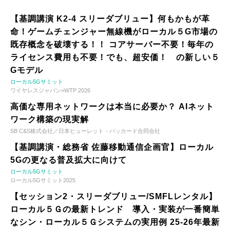
【基調講演 K2-4 スリーダブリュー】何もかもが革
命！ゲームチェンジャー無線機がローカル５G市場の
既存概念を破壊する！！ コアサーバー不要！毎年の
ライセンス費用も不要！でも、超安価！ の新しい５
Gモデル
ローカル5Gサミット
ワイヤレスジャパン×WTP 2026
高価な専用ネットワークは本当に必要か？ AIネット
ワーク構築の現実解
SB C&S株式会社／日本ヒューレット・パッカード合同会社
【基調講演・総務省 佐藤移動通信企画官】ローカル
5Gの更なる普及拡大に向けて
ローカル5Gサミット
ローカル5Gサミット2025
【セッション2・スリーダブリュー/SMFLレンタル】
ローカル５Ｇの最新トレンド 導入・実装が一番簡単
なシン・ローカル５Ｇシステムの実用例 25-26年最新