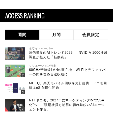
ACCESS RANKING
週間
月間
会員限定
ホワイトペーパー
通信業界のAIトレンド2026 ― NVIDIA 1000社超
調査が捉えた「転換点」
ソリューション特集
60GHz帯無線LANの現在地 Wi-Fiと光ファイバ
ーの間を埋める選択肢に
MEEQ、楽天モバイル回線を先行提供 ドコモ回
線はeSIM提供開始
NTTドコモ、2027年にマーケティングを“フルAI
化”へ 「現場社員も納得の切れ味鋭いAIエージ
ェント作る」