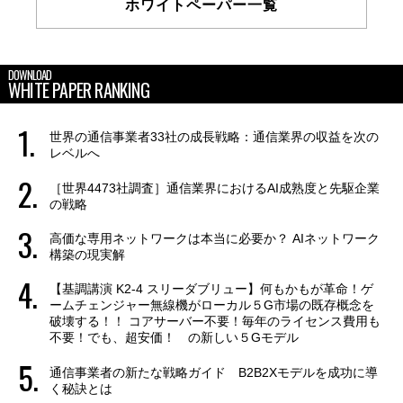
ホワイトペーパー一覧
DOWNLOAD
WHITE PAPER RANKING
世界の通信事業者33社の成長戦略：通信業界の収益を次の
レベルへ
［世界4473社調査］通信業界におけるAI成熟度と先駆企業
の戦略
高価な専用ネットワークは本当に必要か？ AIネットワーク
構築の現実解
【基調講演 K2-4 スリーダブリュー】何もかもが革命！ゲ
ームチェンジャー無線機がローカル５G市場の既存概念を
破壊する！！ コアサーバー不要！毎年のライセンス費用も
不要！でも、超安価！ の新しい５Gモデル
通信事業者の新たな戦略ガイド B2B2Xモデルを成功に導
く秘訣とは