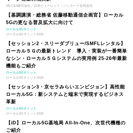
SB C&S株式会社／日本ヒューレット・パッカード合同会社
【基調講演・総務省 佐藤移動通信企画官】ローカル
5Gの更なる普及拡大に向けて
ローカル5Gサミット
ローカル5Gサミット2025
【セッション2・スリーダブリュー/SMFLレンタル】
ローカル５Ｇの最新トレンド 導入・実装が一番簡単
なシン・ローカル５Ｇシステムの実用例 25-26年最新
機能もご紹介
ローカル5Gサミット
ローカル5Gサミット2025
【セッション3・京セラみらいエンビジョン】高性能
ローカル5G：新システムと端末で実現するビジネス
革新
ローカル5Gサミット
ローカル5Gサミット2025
【iD】ローカル5G基地局 All-In-One、次世代機種の
ご紹介