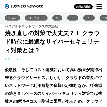
無料会員登録
IOWN
ローカル5G
AI
6G
IoT
通
パロアルトネットワークス株式会社
焼き直しの対策で大丈夫？！ クラウ
ド時代に最適なサイバーセキュリテ
ィ対策とは？
セキュリティ
俊敏性、そしてコスト削減において高い効果が期待出
来るクラウドサービス。しかし、クラウドの普及に伴
いネットワーク利用形態の多様化が進むなか、従来型
の焼き直しベースのサイバーセキュリティ対策では複
雑さの解消やコスト削減に限界があるため、クラウド