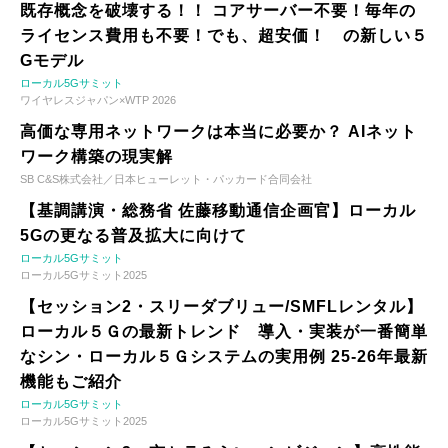
既存概念を破壊する！！ コアサーバー不要！毎年の
ライセンス費用も不要！でも、超安価！ の新しい５
Gモデル
ローカル5Gサミット
ワイヤレスジャパン×WTP 2026
高価な専用ネットワークは本当に必要か？ AIネット
ワーク構築の現実解
SB C&S株式会社／日本ヒューレット・パッカード合同会社
【基調講演・総務省 佐藤移動通信企画官】ローカル
5Gの更なる普及拡大に向けて
ローカル5Gサミット
ローカル5Gサミット2025
【セッション2・スリーダブリュー/SMFLレンタル】
ローカル５Ｇの最新トレンド 導入・実装が一番簡単
なシン・ローカル５Ｇシステムの実用例 25-26年最新
機能もご紹介
ローカル5Gサミット
ローカル5Gサミット2025