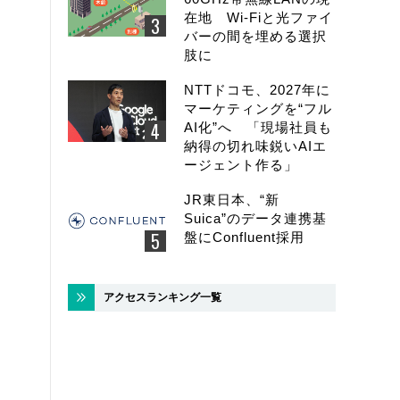
在地 Wi-Fiと光ファイ
バーの間を埋める選択
肢に
NTTドコモ、2027年に
マーケティングを“フル
AI化”へ 「現場社員も
納得の切れ味鋭いAIエ
ージェント作る」
JR東日本、“新
Suica”のデータ連携基
盤にConfluent採用
アクセスランキング一覧