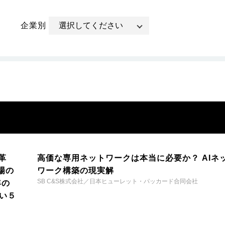
企業別
革
高価な専用ネットワークは本当に必要か？ AIネ
場の
ワーク構築の現実解
SB C&S株式会社／日本ヒューレット・パッカード合同会社
年の
い５