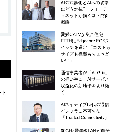
AIの武器化とAIへの攻撃
にどう対抗? フォーテ
ィネットが描く新・防御
戦略
愛媛CATVが集合住宅
FTTHにEdgecore ECSス
イッチを選定 「コストも
サイズも機能もちょうど
いい」
通信事業者が「AI Grid」
の担い手に AIサービス
収益化の新地平を切り拓
く
ット
AIネイティブ時代の通信
インフラに不可欠な
「Trusted Connectivity」
60GHz帯無線LANが自治