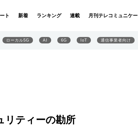
ート
新着
ランキング
連載
月刊テレコミュニケー
ローカル5G
AI
6G
IoT
通信事業者向け
ュリティーの勘所