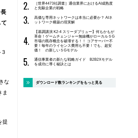
［世界4473社調査］通信業界におけるAI成熟度
と先駆企業の戦略
を長
高価な専用ネットワークは本当に必要か？ AIネ
して
ットワーク構築の現実解
【基調講演 K2-4 スリーダブリュー】何もかもが
革命！ゲームチェンジャー無線機がローカル５G
市場の既存概念を破壊する！！ コアサーバー不
要！毎年のライセンス費用も不要！でも、超安
価！ の新しい５Gモデル
3
通信事業者の新たな戦略ガイド B2B2Xモデル
を成功に導く秘訣とは
きな
ダウンロード数ランキングをもっと見る
きま
を提