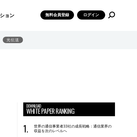
無料会員登録
ログイン
ション
光伝送
DOWNLOAD
WHITE PAPER RANKING
世界の通信事業者33社の成長戦略：通信業界の
収益を次のレベルへ