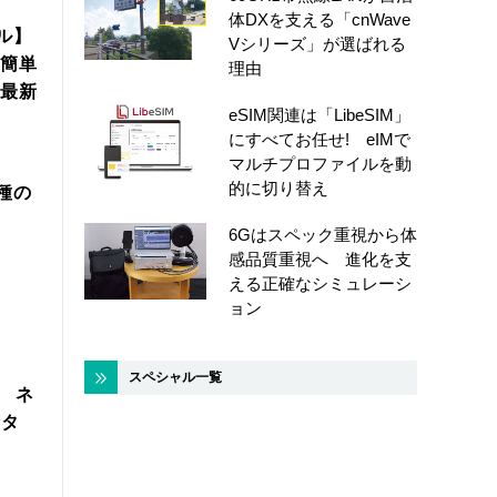
体DXを支える「cnWave
ル】
Vシリーズ」が選ばれる
簡単
理由
年最新
eSIM関連は「LibeSIM」
にすべてお任せ! eIMで
マルチプロファイルを動
的に切り替え
機種の
6Gはスペック重視から体
感品質重視へ 進化を支
える正確なシミュレーシ
ョン
スペシャル一覧
製 ネ
スタ