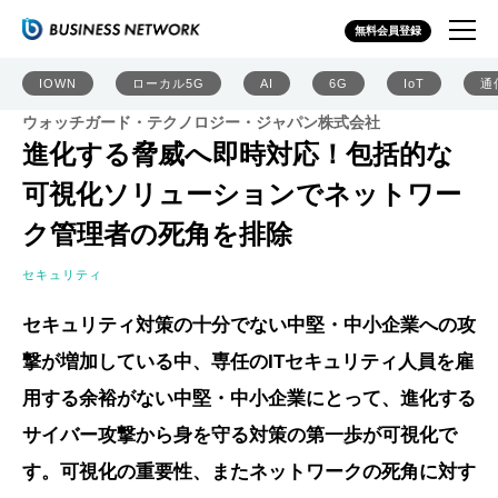
無料会員登録
IOWN
ローカル5G
AI
6G
IoT
通
ウォッチガード・テクノロジー・ジャパン株式会社
進化する脅威へ即時対応！包括的な
可視化ソリューションでネットワー
ク管理者の死角を排除
セキュリティ
セキュリティ対策の十分でない中堅・中小企業への攻
撃が増加している中、専任のITセキュリティ人員を雇
用する余裕がない中堅・中小企業にとって、進化する
サイバー攻撃から身を守る対策の第一歩が可視化で
す。可視化の重要性、またネットワークの死角に対す