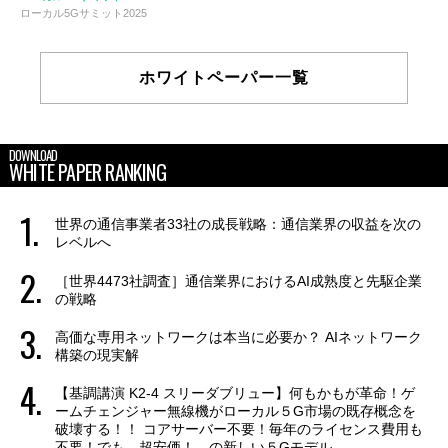
ローカル5Gサミット2025
ホワイトペーパー一覧
DOWNLOAD
WHITE PAPER RANKING
世界の通信事業者33社の成長戦略：通信業界の収益を次の
レベルへ
［世界4473社調査］通信業界におけるAI成熟度と先駆企業
の戦略
高価な専用ネットワークは本当に必要か？ AIネットワーク
構築の現実解
【基調講演 K2-4 スリーダブリュー】何もかもが革命！ゲ
ームチェンジャー無線機がローカル５G市場の既存概念を
破壊する！！ コアサーバー不要！毎年のライセンス費用も
不要！でも、超安価！ の新しい５Gモデル