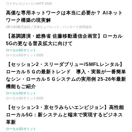
ワイヤレスジャパン×WTP 2026
高価な専用ネットワークは本当に必要か？ AIネット
ワーク構築の現実解
SB C&S株式会社／日本ヒューレット・パッカード合同会社
【基調講演・総務省 佐藤移動通信企画官】ローカル
5Gの更なる普及拡大に向けて
ローカル5Gサミット
ローカル5Gサミット2025
【セッション2・スリーダブリュー/SMFLレンタル】
ローカル５Ｇの最新トレンド 導入・実装が一番簡単
なシン・ローカル５Ｇシステムの実用例 25-26年最新
機能もご紹介
ローカル5Gサミット
ローカル5Gサミット2025
【セッション3・京セラみらいエンビジョン】高性能
ローカル5G：新システムと端末で実現するビジネス
革新
ローカル5Gサミット