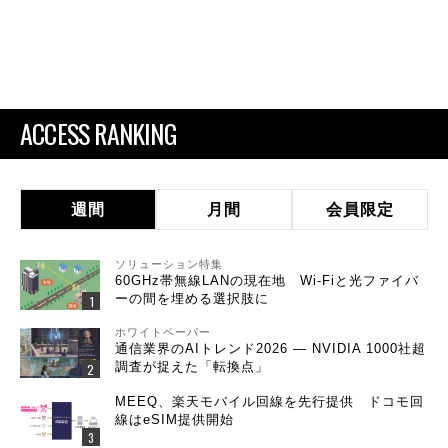
ACCESS RANKING
週間
月間
会員限定
ソリューション特集
60GHz帯無線LANの現在地 Wi-Fiと光ファイバ
ーの間を埋める選択肢に
ホワイトペーパー
通信業界のAIトレンド2026 ― NVIDIA 1000社超
調査が捉えた「転換点」
MEEQ、楽天モバイル回線を先行提供 ドコモ回
線はeSIM提供開始