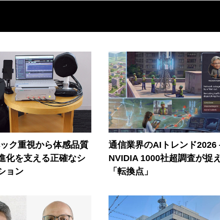
ペック重視から体感品質
通信業界のAIトレンド2026
進化を支える正確なシ
NVIDIA 1000社超調査が捉
ション
「転換点」