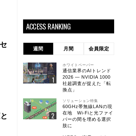
ACCESS RANKING
 セ
週間
月間
会員限定
ホワイトペーパー
通信業界のAIトレンド
2026 ― NVIDIA 1000
社超調査が捉えた「転
換点」
ソリューション特集
60GHz帯無線LANの現
在地 Wi-Fiと光ファイ
策と
バーの間を埋める選択
肢に