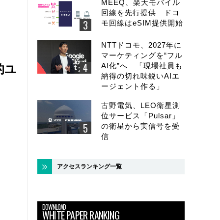
MEEQ、楽天モバイル
回線を先行提供 ドコ
モ回線はeSIM提供開始
NTTドコモ、2027年に
マーケティングを“フル
AI化”へ 「現場社員も
的ユ
納得の切れ味鋭いAIエ
ージェント作る」
古野電気、LEO衛星測
位サービス「Pulsar」
の衛星から実信号を受
信
アクセスランキング一覧
DOWNLOAD
WHITE PAPER RANKING