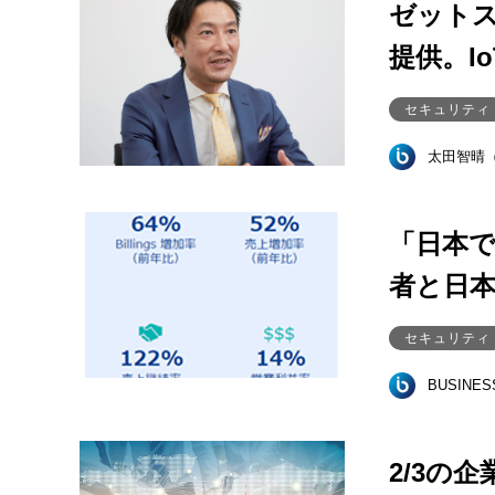
ゼットス
提供。I
セキュリティ
太田智晴
「日本
者と日
セキュリティ
BUSINE
2/3の