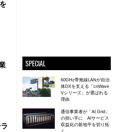
を
SPECIAL
業
60GHz帯無線LANが自治
体DXを支える「cnWave
Vシリーズ」が選ばれる
理由
通信事業者が「AI Grid」
の担い手に AIサービス
ーラ
収益化の新地平を切り拓
く