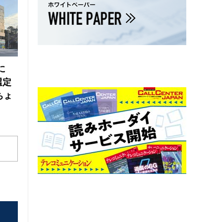
に
選定
ちょ