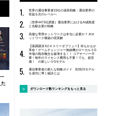
世界の通信事業者33社の成長戦略：通信業界の
収益を次のレベルへ
［世界4473社調査］通信業界におけるAI成熟度
と先駆企業の戦略
高価な専用ネットワークは本当に必要か？ AIネ
ットワーク構築の現実解
【基調講演 K2-4 スリーダブリュー】何もかもが
革命！ゲームチェンジャー無線機がローカル５G
市場の既存概念を破壊する！！ コアサーバー不
要！毎年のライセンス費用も不要！でも、超安
価！ の新しい５Gモデル
通信事業者の新たな戦略ガイド B2B2Xモデル
を成功に導く秘訣とは
 ―
えた
ダウンロード数ランキングをもっと見る