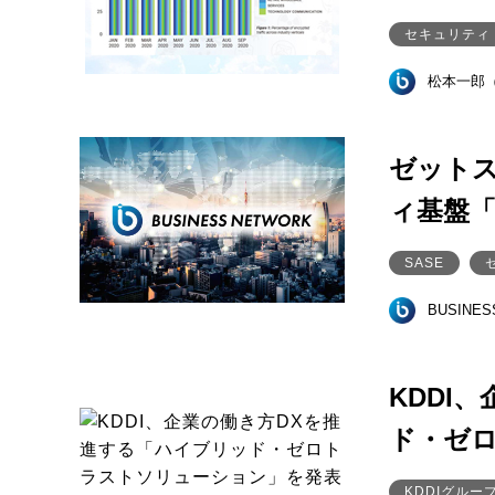
セキュリティ
松本一郎
ゼットス
ィ基盤「Z
SASE
BUSINE
KDDI
ド・ゼ
KDDIグルー