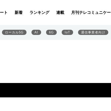
ート
新着
ランキング
連載
月刊テレコミュニケー
ローカル5G
AI
6G
IoT
通信事業者向け