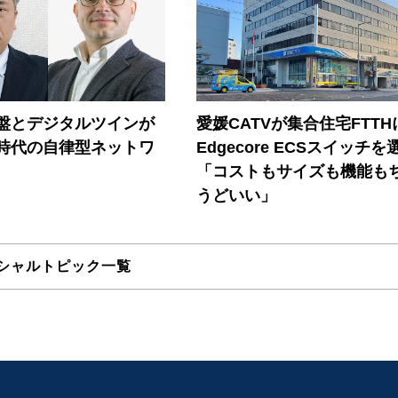
盤とデジタルツインが
愛媛CATVが集合住宅FTTH
I時代の自律型ネットワ
Edgecore ECSスイッチを
「コストもサイズも機能も
うどいい」
シャルトピック一覧