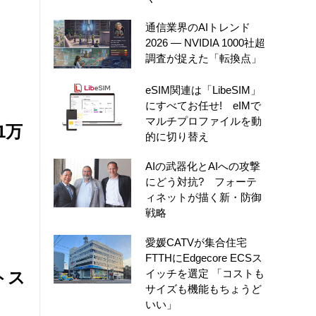
通信業界のAIトレンド
2026 ― NVIDIA 1000社超
調査が捉えた「転換点」
eSIM関連は「LibeSIM」
にすべてお任せ! eIMで
マルチプロファイルを動
1万
的に切り替え
AIの武器化とAIへの攻撃
にどう対抗? フォーテ
ィネットが描く新・防御
戦略
愛媛CATVが集合住宅
FTTHにEdgecore ECSス
イッチを選定 「コストも
トス
サイズも機能もちょうど
いい」