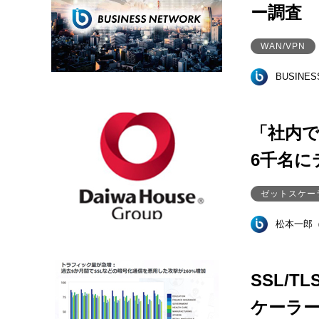
ー調査
WAN/VPN
BUSINE
「社内で
6千名に
ゼットスケー
松本一郎
SSL/
ケーラ