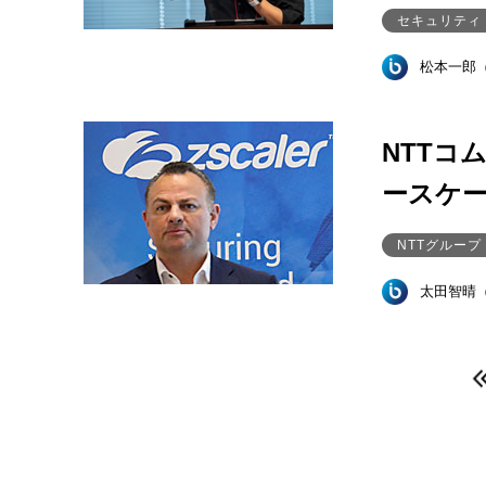
セキュリティ
松本一郎
NTTコ
ースケ
NTTグループ
太田智晴