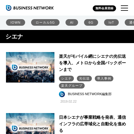
無料会員登録
IOWN
ローカル5G
AI
6G
IoT
通
シエナ
楽天がモバイル網にシエナの光伝送
を導入、メトロから全国バックボー
ンまで
シエナ
光伝送
導入事例
楽天グループ
BUSINESS NETWORK編集部
2019.02.22
日本シエナが事業戦略を発表、通信
インフラの広帯域化と自動化を進め
る