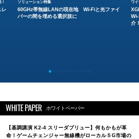
結！
ソリューション特集
ワイ
スレ
60GHz帯無線LANの現在地 Wi-Fiと光ファイ
XG
バーの間を埋める選択肢に
W
介
WHITE PAPER
ホワイトペーパー
【基調講演 K2-4 スリーダブリュー】何もかもが革
命！ゲームチェンジャー無線機がローカル５G市場の