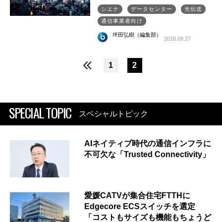
シエナ
データセンター
光伝送
通信事業者向け
坪田弘樹（編集部）
2018.09.27
1
2
SPECIAL TOPIC
スペシャルトピック
AIネイティブ時代の通信インフラに
不可欠な「Trusted Connectivity」
愛媛CATVが集合住宅FTTHに
Edgecore ECSスイッチを選定
「コストもサイズも機能もちょうど