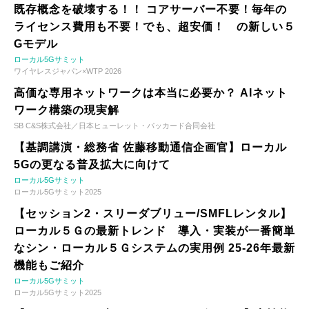
既存概念を破壊する！！ コアサーバー不要！毎年の
ライセンス費用も不要！でも、超安価！ の新しい５
Gモデル
ローカル5Gサミット
ワイヤレスジャパン×WTP 2026
高価な専用ネットワークは本当に必要か？ AIネット
ワーク構築の現実解
SB C&S株式会社／日本ヒューレット・パッカード合同会社
【基調講演・総務省 佐藤移動通信企画官】ローカル
5Gの更なる普及拡大に向けて
ローカル5Gサミット
ローカル5Gサミット2025
【セッション2・スリーダブリュー/SMFLレンタル】
ローカル５Ｇの最新トレンド 導入・実装が一番簡単
なシン・ローカル５Ｇシステムの実用例 25-26年最新
機能もご紹介
ローカル5Gサミット
ローカル5Gサミット2025