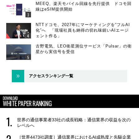
MEEQ、楽天モバイル回線を先行提供 ドコモ回
線はeSIM提供開始
NTTドコモ、2027年にマーケティングを“フルAI
化”へ 「現場社員も納得の切れ味鋭いAIエージ
ェント作る」
古野電気、LEO衛星測位サービス「Pulsar」の衛
星から実信号を受信
アクセスランキング一覧
DOWNLOAD
WHITE PAPER RANKING
世界の通信事業者33社の成長戦略：通信業界の収益を次の
レベルへ
［世界4473社調査］通信業界におけるAI成熟度と先駆企業