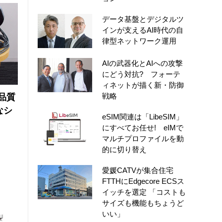
データ基盤とデジタルツ
インが支えるAI時代の自
律型ネットワーク運用
AIの武器化とAIへの攻撃
にどう対抗? フォーテ
ィネットが描く新・防御
戦略
品質
なシ
eSIM関連は「LibeSIM」
にすべてお任せ! eIMで
マルチプロファイルを動
的に切り替え
愛媛CATVが集合住宅
FTTHにEdgecore ECSス
イッチを選定 「コストも
サイズも機能もちょうど
いい」