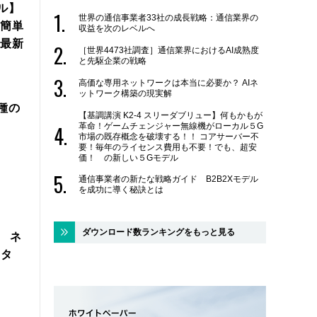
ル】
世界の通信事業者33社の成長戦略：通信業界の
簡単
収益を次のレベルへ
年最新
［世界4473社調査］通信業界におけるAI成熟度
と先駆企業の戦略
高価な専用ネットワークは本当に必要か？ AIネ
ットワーク構築の現実解
機種の
【基調講演 K2-4 スリーダブリュー】何もかもが
革命！ゲームチェンジャー無線機がローカル５G
市場の既存概念を破壊する！！ コアサーバー不
要！毎年のライセンス費用も不要！でも、超安
価！ の新しい５Gモデル
通信事業者の新たな戦略ガイド B2B2Xモデル
を成功に導く秘訣とは
ダウンロード数ランキングをもっと見る
製 ネ
スタ