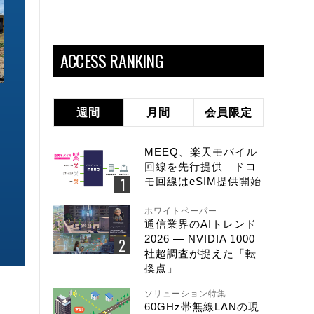
ACCESS RANKING
ソリューション特集
ソリューション特集
週間
月間
会員限定
イーサネットで作るGPUネットワー
6GHz帯Wi-Fiは
ク 間近に迫る1.6TbE時代とローカ
末」で Wi-Fi 7
ルLLMに備えを
こう
MEEQ、楽天モバイル
回線を先行提供 ドコ
モ回線はeSIM提供開始
ホワイトペーパー
通信業界のAIトレンド
2026 ― NVIDIA 1000
社超調査が捉えた「転
換点」
ソリューション特集
60GHz帯無線LANの現