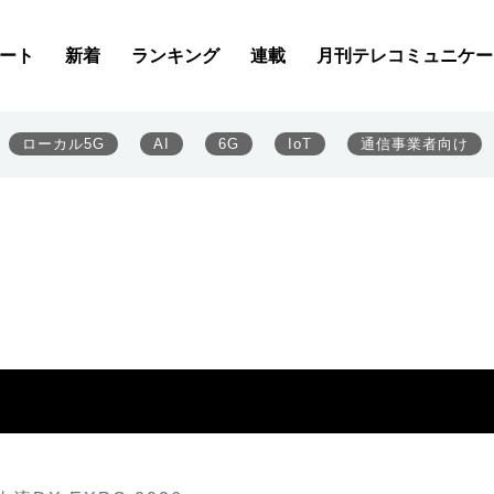
ート
新着
ランキング
連載
月刊テレコミュニケー
ローカル5G
AI
6G
IoT
通信事業者向け