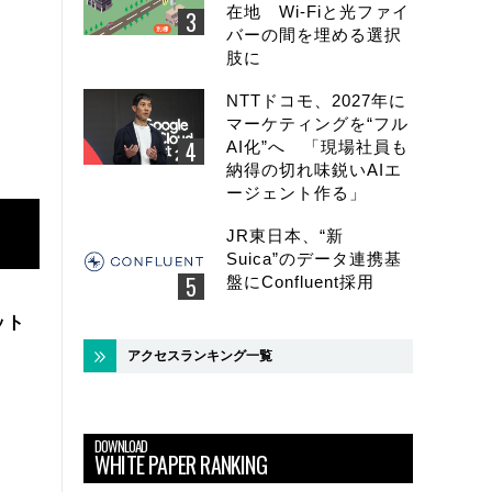
在地 Wi-Fiと光ファイ
バーの間を埋める選択
肢に
NTTドコモ、2027年に
マーケティングを“フル
AI化”へ 「現場社員も
納得の切れ味鋭いAIエ
ージェント作る」
JR東日本、“新
Suica”のデータ連携基
盤にConfluent採用
ット
アクセスランキング一覧
DOWNLOAD
WHITE PAPER RANKING