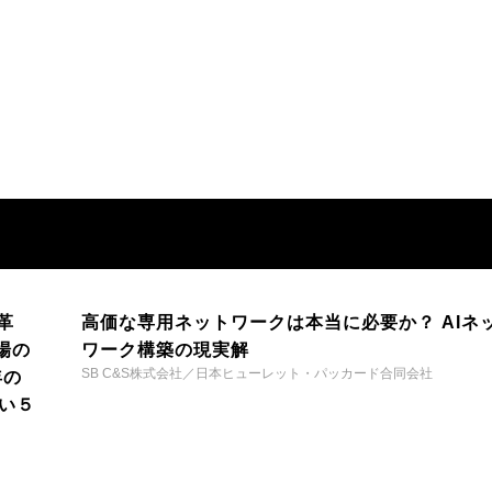
革
高価な専用ネットワークは本当に必要か？ AIネ
場の
ワーク構築の現実解
SB C&S株式会社／日本ヒューレット・パッカード合同会社
年の
い５