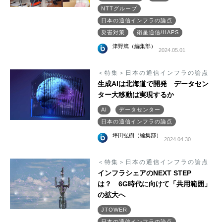
NTTグループ
日本の通信インフラの論点
災害対策
衛星通信/HAPS
津野篤（編集部）
2024.05.01
＜特集＞日本の通信インフラの論点
生成AIは北海道で開発 データセン
ター大移動は実現するか
AI
データセンター
日本の通信インフラの論点
坪田弘樹（編集部）
2024.04.30
＜特集＞日本の通信インフラの論点
インフラシェアのNEXT STEP
は？ 6G時代に向けて「共用範囲」
の拡大へ
JTOWER
日本の通信インフラの論点