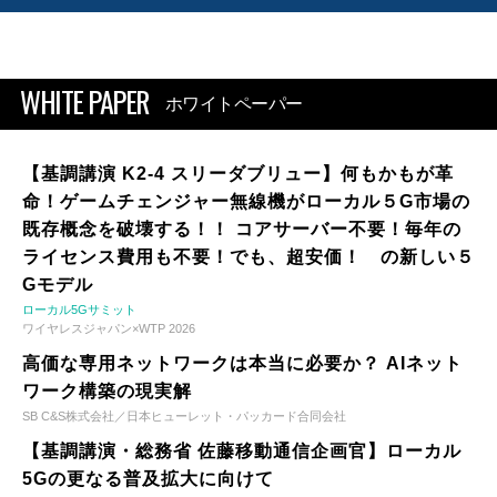
WHITE PAPER
ホワイトペーパー
【基調講演 K2-4 スリーダブリュー】何もかもが革
命！ゲームチェンジャー無線機がローカル５G市場の
既存概念を破壊する！！ コアサーバー不要！毎年の
ライセンス費用も不要！でも、超安価！ の新しい５
Gモデル
ローカル5Gサミット
ワイヤレスジャパン×WTP 2026
高価な専用ネットワークは本当に必要か？ AIネット
ワーク構築の現実解
SB C&S株式会社／日本ヒューレット・パッカード合同会社
【基調講演・総務省 佐藤移動通信企画官】ローカル
5Gの更なる普及拡大に向けて