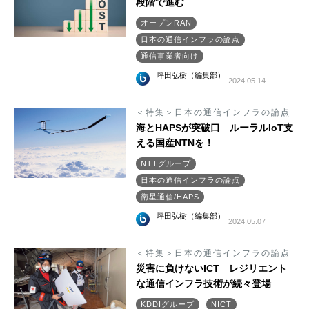
段階で進む
オープンRAN
日本の通信インフラの論点
通信事業者向け
坪田弘樹（編集部）
2024.05.14
＜特集＞日本の通信インフラの論点
海とHAPSが突破口 ルーラルIoT支
える国産NTNを！
NTTグループ
日本の通信インフラの論点
衛星通信/HAPS
坪田弘樹（編集部）
2024.05.07
＜特集＞日本の通信インフラの論点
災害に負けないICT レジリエント
な通信インフラ技術が続々登場
KDDIグループ
NICT