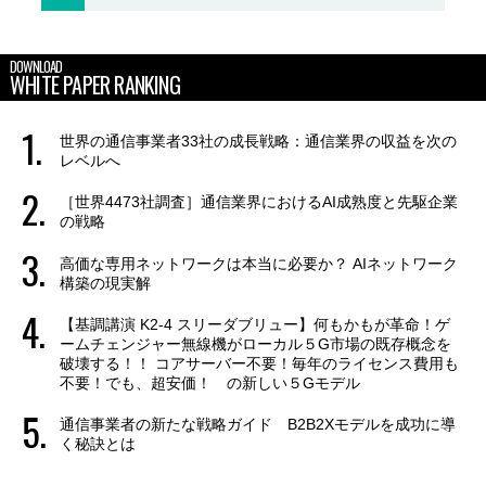
DOWNLOAD
WHITE PAPER RANKING
世界の通信事業者33社の成長戦略：通信業界の収益を次の
レベルへ
［世界4473社調査］通信業界におけるAI成熟度と先駆企業
の戦略
高価な専用ネットワークは本当に必要か？ AIネットワーク
構築の現実解
【基調講演 K2-4 スリーダブリュー】何もかもが革命！ゲ
ームチェンジャー無線機がローカル５G市場の既存概念を
破壊する！！ コアサーバー不要！毎年のライセンス費用も
不要！でも、超安価！ の新しい５Gモデル
通信事業者の新たな戦略ガイド B2B2Xモデルを成功に導
く秘訣とは