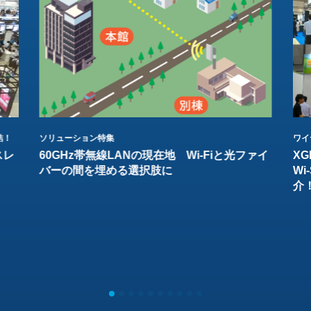
結！
ソリューション特集
ワイ
スレ
60GHz帯無線LANの現在地 Wi-Fiと光ファイ
XG
バーの間を埋める選択肢に
W
介