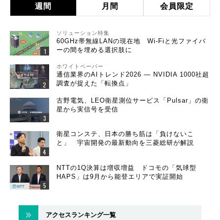
週間
月間
会員限定
ソリューション特集
60GHz帯無線LANの現在地 Wi-Fiと光ファイバ
ーの間を埋める選択肢に
ホワイトペーパー
通信業界のAIトレンド2026 ― NVIDIA 1000社超
調査が捉えた「転換点」
古野電気、LEO衛星測位サービス「Pulsar」の衛
星から実信号を受信
衛星コンステ、日本の勝ち筋は「負けないこ
と」 宇宙開発の最新動向を三菱総研が解説
NTTの1Q決算は増収増益 ドコモの「気球型
HAPS」は9月から能登エリアで実証開始
アクセスランキング一覧