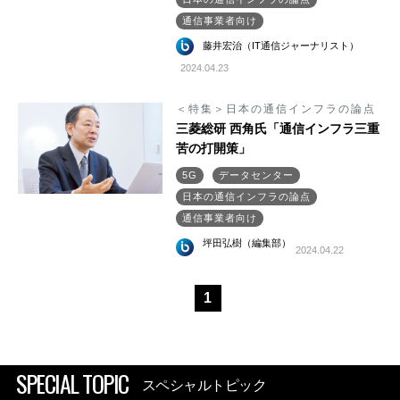
通信事業者向け
藤井宏治（IT通信ジャーナリスト）
2024.04.23
＜特集＞日本の通信インフラの論点
三菱総研 西角氏「通信インフラ三重
苦の打開策」
5G
データセンター
日本の通信インフラの論点
通信事業者向け
坪田弘樹（編集部）
2024.04.22
1
SPECIAL TOPIC
スペシャルトピック