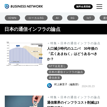
無料会員登録
IOWN
ローカル5G
AI
6G
IoT
通
日本の通信インフラの論点
＜特集＞日本の通信インフラの論点
人口減少時代のユニバ 30年後の
「広くあまねく」はどうあるべき
か？
NTT法見直し
日本の通信インフラの論点
通信政策
村上麻里子（編集部）
2024.05.23
＜特集＞日本の通信インフラの論点
通信業界のインフラコスト削減は3