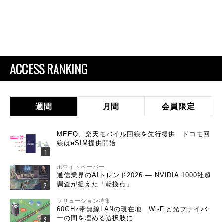
ACCESS RANKING
週間
月間
会員限定
MEEQ、楽天モバイル回線を先行提供 ドコモ回
線はeSIM提供開始
ホワイトペーパー
通信業界のAIトレンド2026 ― NVIDIA 1000社超
調査が捉えた「転換点」
ソリューション特集
60GHz帯無線LANの現在地 Wi-Fiと光ファイバ
ーの間を埋める選択肢に