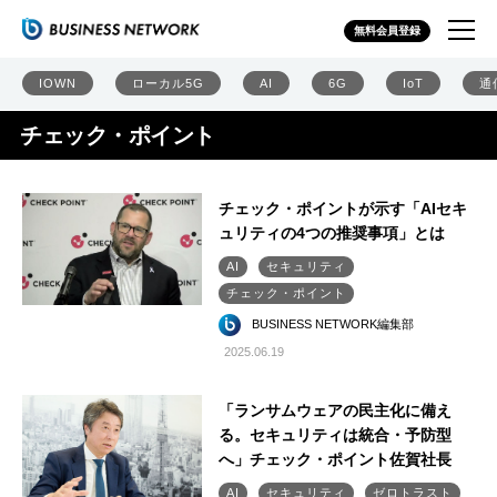
無料会員登録
IOWN
ローカル5G
AI
6G
IoT
通
チェック・ポイント
チェック・ポイントが示す「AIセキ
ュリティの4つの推奨事項」とは
AI
セキュリティ
チェック・ポイント
BUSINESS NETWORK編集部
2025.06.19
「ランサムウェアの民主化に備え
る。セキュリティは統合・予防型
へ」チェック・ポイント佐賀社長
AI
セキュリティ
ゼロトラスト