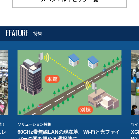
FEATURE
特集
結！
ソリューション特集
ワイ
スレ
60GHz帯無線LANの現在地 Wi-Fiと光ファイ
XG
バーの間を埋める選択肢に
W