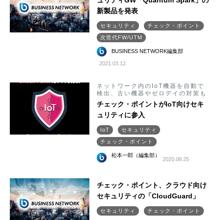
ュリティGW「Quantum Spark」の
新製品を発表
セキュリティ
チェック・ポイント
次世代FW/UTM
BUSINESS NETWORK編集部
2021.03.12
ネットワーク内のIoT機器を自動で
検出、古い機器やゼロデイの対策も
チェック・ポイントがIoT向けセキ
ュリティに参入
IoT
セキュリティ
チェック・ポイント
松本一郎（編集部）
2020.08.25
チェック・ポイント、クラウド向け
セキュリティの「CloudGuard」
セキュリティ
チェック・ポイント