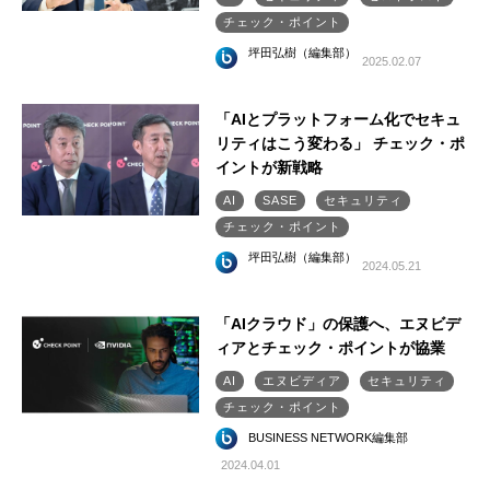
チェック・ポイント
坪田弘樹（編集部）
2025.02.07
「AIとプラットフォーム化でセキュ
リティはこう変わる」 チェック・ポ
イントが新戦略
AI
SASE
セキュリティ
チェック・ポイント
坪田弘樹（編集部）
2024.05.21
「AIクラウド」の保護へ、エヌビデ
ィアとチェック・ポイントが協業
AI
エヌビディア
セキュリティ
チェック・ポイント
BUSINESS NETWORK編集部
2024.04.01