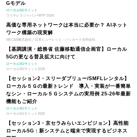
Gモデル
ローカル5Gサミット
ワイヤレスジャパン×WTP 2026
高価な専用ネットワークは本当に必要か？ AIネット
ワーク構築の現実解
SB C&S株式会社／日本ヒューレット・パッカード合同会社
【基調講演・総務省 佐藤移動通信企画官】ローカル
5Gの更なる普及拡大に向けて
ローカル5Gサミット
ローカル5Gサミット2025
【セッション2・スリーダブリュー/SMFLレンタル】
ローカル５Ｇの最新トレンド 導入・実装が一番簡単
なシン・ローカル５Ｇシステムの実用例 25-26年最新
機能もご紹介
ローカル5Gサミット
ローカル5Gサミット2025
【セッション3・京セラみらいエンビジョン】高性能
ローカル5G：新システムと端末で実現するビジネス