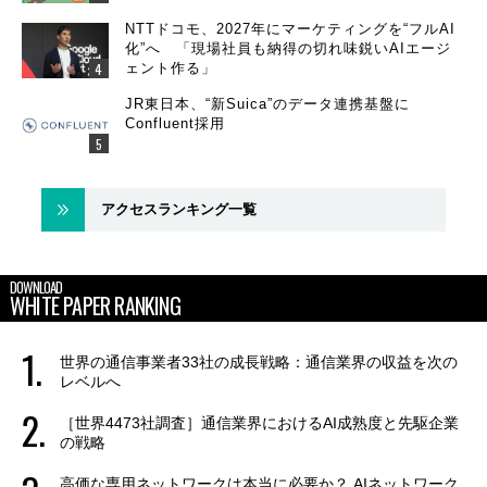
NTTドコモ、2027年にマーケティングを“フルAI
化”へ 「現場社員も納得の切れ味鋭いAIエージ
ェント作る」
JR東日本、“新Suica”のデータ連携基盤に
Confluent採用
アクセスランキング一覧
DOWNLOAD
WHITE PAPER RANKING
世界の通信事業者33社の成長戦略：通信業界の収益を次の
レベルへ
［世界4473社調査］通信業界におけるAI成熟度と先駆企業
の戦略
高価な専用ネットワークは本当に必要か？ AIネットワーク