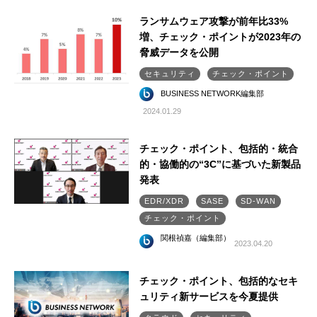
ランサムウェア攻撃が前年比33%
増、チェック・ポイントが2023年の
脅威データを公開
セキュリティ
チェック・ポイント
BUSINESS NETWORK編集部
2024.01.29
チェック・ポイント、包括的・統合
的・協働的の“3C”に基づいた新製品
発表
EDR/XDR
SASE
SD-WAN
チェック・ポイント
関根禎嘉（編集部）
2023.04.20
チェック・ポイント、包括的なセキ
ュリティ新サービスを今夏提供