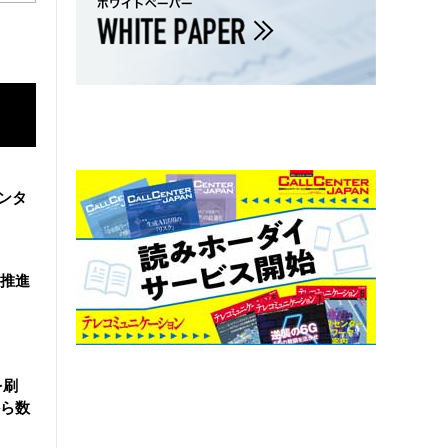
ンタ
を推進
を刷
ら数