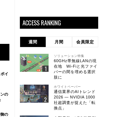
ACCESS RANKING
週間
月間
会員限定
ソリューション特集
60GHz帯無線LANの現
在地 Wi-Fiと光ファイ
バーの間を埋める選択
・ポイ
肢に
ホワイトペーパー
通信業界のAIトレンド
ーンの
2026 ― NVIDIA 1000
始
社超調査が捉えた「転
換点」
防御の