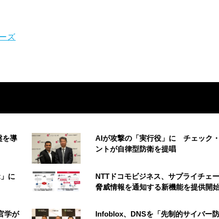
ーズ
盤を導
AIが攻撃の「実行役」に チェック
ントが自律型防衛を提唱
t」に
NTTドコモビジネス、サプライチェ
脅威情報を通知する新機能を提供開
官学が
Infoblox、DNSを「先制的サイバー