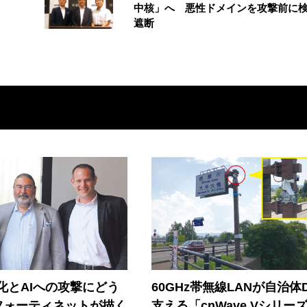
中核」へ 悪性ドメインを攻撃前に
遮断
器化とAIへの攻撃にどう
60GHz帯無線LANが自治体
フォーティネットが描く
支える「cnWave Vシリー