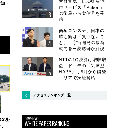
古野電気、LEO衛星測
検知・
位サービス「Pulsar」
の衛星から実信号を受
信
衛星コンステ、日本の
勝ち筋は「負けないこ
と」 宇宙開発の最新
動向を三菱総研が解説
NTTの1Q決算は増収増
益 ドコモの「気球型
HAPS」は9月から能登
エリアで実証開始
アクセスランキング一覧
DOWNLOAD
DXを
WHITE PAPER RANKING
ズ」