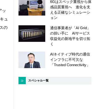
6Gはスペック重視から体
感品質重視へ 進化を支
アッ
える正確なシミュレーシ
ョン
セキュ
スの
通信事業者が「AI Grid」
の担い手に AIサービス
収益化の新地平を切り拓
く
AIネイティブ時代の通信
インフラに不可欠な
「Trusted Connectivity」
スペシャル一覧