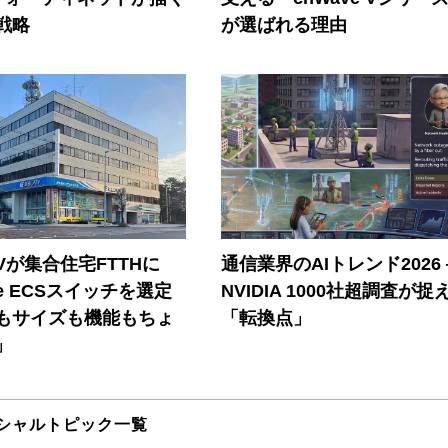
戦略
が選ばれる理由
Vが集合住宅FTTHに
通信業界のAIトレンド2026
ore ECSスイッチを選定
NVIDIA 1000社超調査が捉
もサイズも機能もちょ
「転換点」
」
シャルトピック一覧