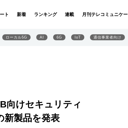
ート
新着
ランキング
連載
月刊テレコミュニケー
ローカル5G
AI
6G
IoT
通信事業者向け
MB向けセキュリティ
k」の新製品を発表