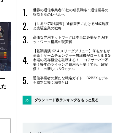
世界の通信事業者33社の成長戦略：通信業界の
収益を次のレベルへ
［世界4473社調査］通信業界におけるAI成熟度
と先駆企業の戦略
高価な専用ネットワークは本当に必要か？ AIネ
ットワーク構築の現実解
【基調講演 K2-4 スリーダブリュー】何もかもが
革命！ゲームチェンジャー無線機がローカル５G
市場の既存概念を破壊する！！ コアサーバー不
要！毎年のライセンス費用も不要！でも、超安
価！ の新しい５Gモデル
 ―
通信事業者の新たな戦略ガイド B2B2Xモデル
を成功に導く秘訣とは
えた
ダウンロード数ランキングをもっと見る