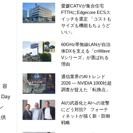
愛媛CATVが集合住宅
FTTHにEdgecore ECSス
イッチを選定 「コストも
サイズも機能もちょうど
いい」
60GHz帯無線LANが自治
体DXを支える「cnWave
Vシリーズ」が選ばれる
理由
通信業界のAIトレンド
2026 ― NVIDIA 1000社超
、容
調査が捉えた「転換点」
Day
AIの武器化とAIへの攻撃
ン
にどう対抗? フォーテ
ィネットが描く新・防御
提供
戦略