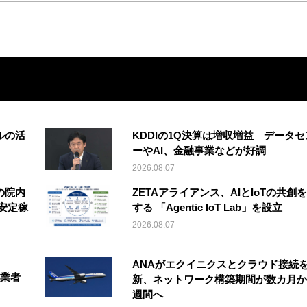
ルの活
KDDIの1Q決算は増収増益 データセ
ーやAI、金融事業などが好調
2026.08.07
の院内
ZETAアライアンス、AIとIoTの共創
安定稼
する 「Agentic IoT Lab」を設立
2026.08.07
ANAがエクイニクスとクラウド接続
事業者
新、ネットワーク構築期間が数カ月か
週間へ