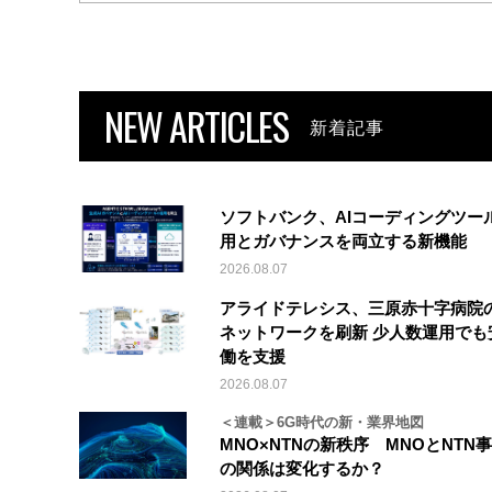
NEW ARTICLES
新着記事
ソフトバンク、AIコーディングツー
用とガバナンスを両立する新機能
2026.08.07
アライドテレシス、三原赤十字病院
ネットワークを刷新 少人数運用でも
働を支援
2026.08.07
＜連載＞6G時代の新・業界地図
MNO×NTNの新秩序 MNOとNTN
の関係は変化するか？