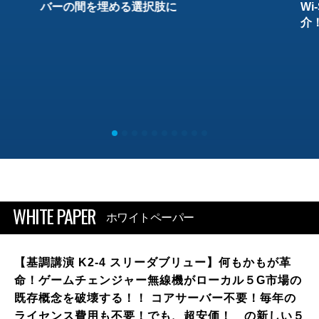
バーの間を埋める選択肢に
W
介
WHITE PAPER
ホワイトペーパー
【基調講演 K2-4 スリーダブリュー】何もかもが革
命！ゲームチェンジャー無線機がローカル５G市場の
既存概念を破壊する！！ コアサーバー不要！毎年の
ライセンス費用も不要！でも、超安価！ の新しい５