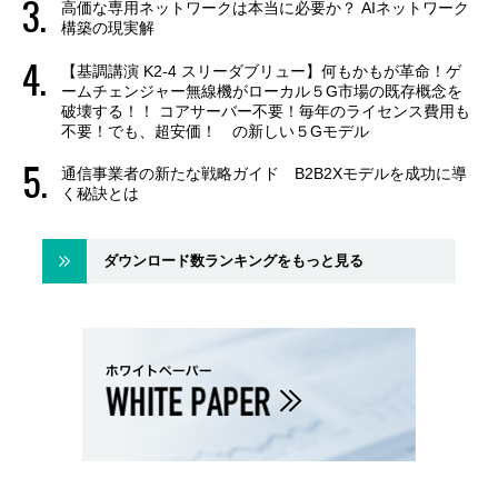
高価な専用ネットワークは本当に必要か？ AIネットワーク
構築の現実解
【基調講演 K2-4 スリーダブリュー】何もかもが革命！ゲ
ームチェンジャー無線機がローカル５G市場の既存概念を
破壊する！！ コアサーバー不要！毎年のライセンス費用も
不要！でも、超安価！ の新しい５Gモデル
通信事業者の新たな戦略ガイド B2B2Xモデルを成功に導
く秘訣とは
ダウンロード数ランキングをもっと見る