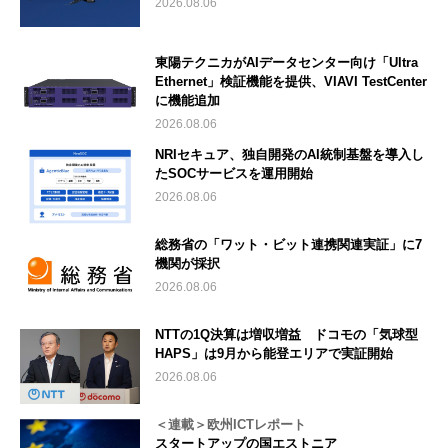
2026.08.06
東陽テクニカがAIデータセンター向け「Ultra
Ethernet」検証機能を提供、VIAVI TestCenter
に機能追加
2026.08.06
NRIセキュア、独自開発のAI統制基盤を導入し
たSOCサービスを運用開始
2026.08.06
総務省の「ワット・ビット連携関連実証」に7
機関が採択
2026.08.06
NTTの1Q決算は増収増益 ドコモの「気球型
HAPS」は9月から能登エリアで実証開始
2026.08.06
＜連載＞欧州ICTレポート
スタートアップの国エストニア