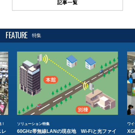
記事一覧
FEATURE
特集
結！
ソリューション特集
ワイ
スレ
60GHz帯無線LANの現在地 Wi-Fiと光ファイ
XG