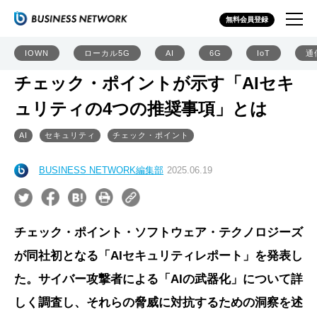
無料会員登録
IOWN
ローカル5G
AI
6G
IoT
通
チェック・ポイントが示す「AIセキ
ュリティの4つの推奨事項」とは
AI
セキュリティ
チェック・ポイント
BUSINESS NETWORK編集部
2025.06.19
チェック・ポイント・ソフトウェア・テクノロジーズ
が同社初となる「AIセキュリティレポート」を発表し
た。サイバー攻撃者による「AIの武器化」について詳
しく調査し、それらの脅威に対抗するための洞察を述