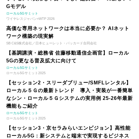
Gモデル
ローカル5Gサミット
ワイヤレスジャパン×WTP 2026
高価な専用ネットワークは本当に必要か？ AIネット
ワーク構築の現実解
SB C&S株式会社／日本ヒューレット・パッカード合同会社
【基調講演・総務省 佐藤移動通信企画官】ローカル
5Gの更なる普及拡大に向けて
ローカル5Gサミット
ローカル5Gサミット2025
【セッション2・スリーダブリュー/SMFLレンタル】
ローカル５Ｇの最新トレンド 導入・実装が一番簡単
なシン・ローカル５Ｇシステムの実用例 25-26年最新
機能もご紹介
ローカル5Gサミット
ローカル5Gサミット2025
【セッション3・京セラみらいエンビジョン】高性能
ローカル5G：新システムと端末で実現するビジネス