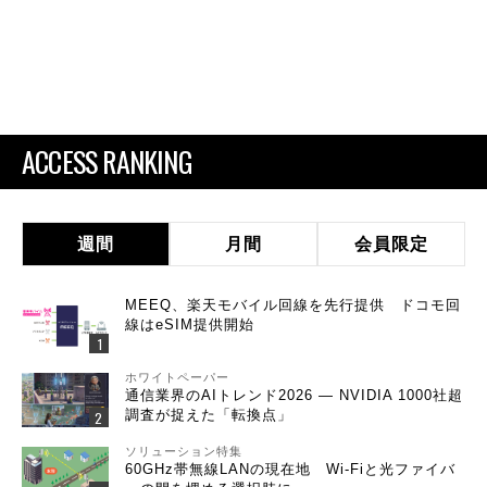
ACCESS RANKING
週間
月間
会員限定
MEEQ、楽天モバイル回線を先行提供 ドコモ回
線はeSIM提供開始
ホワイトペーパー
通信業界のAIトレンド2026 ― NVIDIA 1000社超
調査が捉えた「転換点」
ソリューション特集
60GHz帯無線LANの現在地 Wi-Fiと光ファイバ