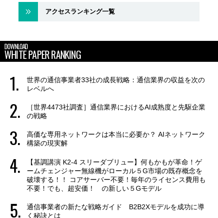
アクセスランキング一覧
DOWNLOAD
WHITE PAPER RANKING
世界の通信事業者33社の成長戦略：通信業界の収益を次の
レベルへ
［世界4473社調査］通信業界におけるAI成熟度と先駆企業
の戦略
高価な専用ネットワークは本当に必要か？ AIネットワーク
構築の現実解
【基調講演 K2-4 スリーダブリュー】何もかもが革命！ゲ
ームチェンジャー無線機がローカル５G市場の既存概念を
破壊する！！ コアサーバー不要！毎年のライセンス費用も
不要！でも、超安価！ の新しい５Gモデル
通信事業者の新たな戦略ガイド B2B2Xモデルを成功に導
く秘訣とは