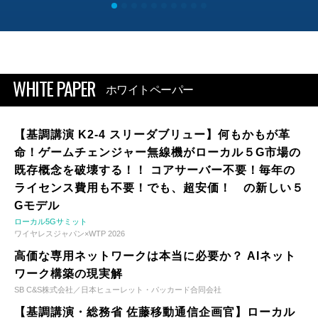
WHITE PAPER
ホワイトペーパー
【基調講演 K2-4 スリーダブリュー】何もかもが革
命！ゲームチェンジャー無線機がローカル５G市場の
既存概念を破壊する！！ コアサーバー不要！毎年の
ライセンス費用も不要！でも、超安価！ の新しい５
Gモデル
ローカル5Gサミット
ワイヤレスジャパン×WTP 2026
高価な専用ネットワークは本当に必要か？ AIネット
ワーク構築の現実解
SB C&S株式会社／日本ヒューレット・パッカード合同会社
【基調講演・総務省 佐藤移動通信企画官】ローカル