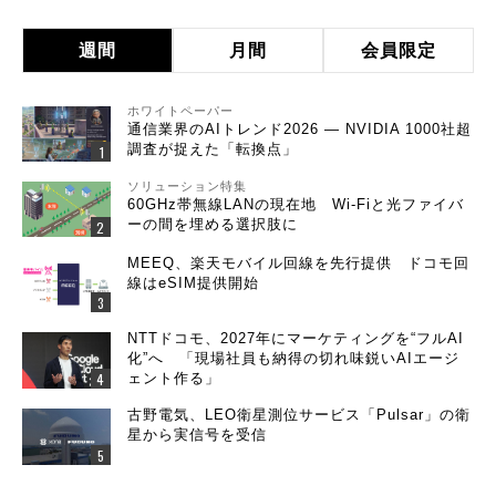
週間
月間
会員限定
ホワイトペーパー
通信業界のAIトレンド2026 ― NVIDIA 1000社超
調査が捉えた「転換点」
ソリューション特集
60GHz帯無線LANの現在地 Wi-Fiと光ファイバ
ーの間を埋める選択肢に
MEEQ、楽天モバイル回線を先行提供 ドコモ回
線はeSIM提供開始
NTTドコモ、2027年にマーケティングを“フルAI
化”へ 「現場社員も納得の切れ味鋭いAIエージ
ェント作る」
古野電気、LEO衛星測位サービス「Pulsar」の衛
星から実信号を受信