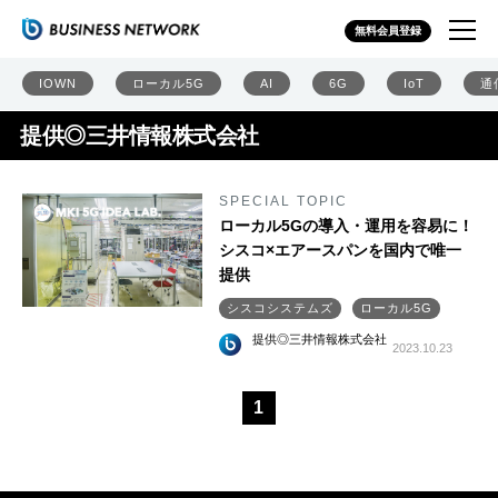
無料会員登録
IOWN
ローカル5G
AI
6G
IoT
通
提供◎三井情報株式会社
SPECIAL TOPIC
ローカル5Gの導入・運用を容易に！
シスコ×エアースパンを国内で唯一
提供
シスコシステムズ
ローカル5G
提供◎三井情報株式会社
2023.10.23
1