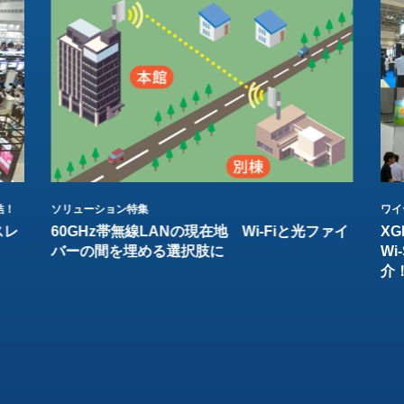
結！
ソリューション特集
ワイ
スレ
60GHz帯無線LANの現在地 Wi-Fiと光ファイ
XG
バーの間を埋める選択肢に
W
介