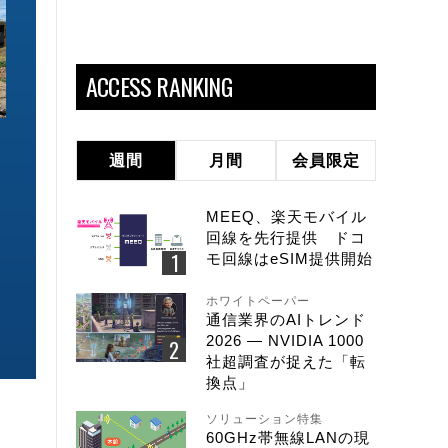
ACCESS RANKING
ソリューション特集
ソリューション特集
週間
月間
会員限定
イーサネットで作るGPUネットワー
6GHz帯Wi-Fiは
ク 間近に迫る1.6TbE時代とローカ
末」で Wi-Fi 7
ルLLMに備えを
こう
MEEQ、楽天モバイル
回線を先行提供 ドコ
モ回線はeSIM提供開始
ホワイトペーパー
通信業界のAIトレンド
2026 ― NVIDIA 1000
社超調査が捉えた「転
換点」
ソリューション特集
60GHz帯無線LANの現