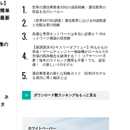
ル】
世界の通信事業者33社の成長戦略：通信業界の
簡単
収益を次のレベルへ
年最新
［世界4473社調査］通信業界におけるAI成熟度
と先駆企業の戦略
高価な専用ネットワークは本当に必要か？ AIネ
ットワーク構築の現実解
機種の
【基調講演 K2-4 スリーダブリュー】何もかもが
革命！ゲームチェンジャー無線機がローカル５G
市場の既存概念を破壊する！！ コアサーバー不
要！毎年のライセンス費用も不要！でも、超安
価！ の新しい５Gモデル
通信事業者の新たな戦略ガイド B2B2Xモデル
を成功に導く秘訣とは
ダウンロード数ランキングをもっと見る
製 ネ
スタ