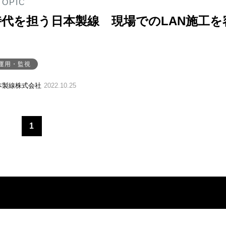
TOPIC
6A時代を担う日本製線 現場でのLAN施工を
運用・監視
本製線株式会社
2022.10.25
1