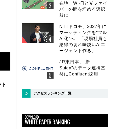
在地 Wi-Fiと光ファイ
バーの間を埋める選択
肢に
NTTドコモ、2027年に
マーケティングを“フル
AI化”へ 「現場社員も
納得の切れ味鋭いAIエ
ージェント作る」
JR東日本、“新
Suica”のデータ連携基
盤にConfluent採用
ット
アクセスランキング一覧
DOWNLOAD
WHITE PAPER RANKING