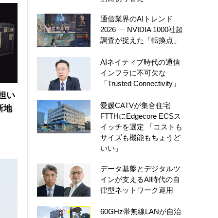
通信業界のAIトレンド
2026 ― NVIDIA 1000社超
調査が捉えた「転換点」
AIネイティブ時代の通信
インフラに不可欠な
「Trusted Connectivity」
の担い
愛媛CATVが集合住宅
新地
FTTHにEdgecore ECSス
イッチを選定 「コストも
サイズも機能もちょうど
いい」
データ基盤とデジタルツ
インが支えるAI時代の自
律型ネットワーク運用
60GHz帯無線LANが自治