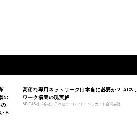
革
高価な専用ネットワークは本当に必要か？ AIネ
場の
ワーク構築の現実解
SB C&S株式会社／日本ヒューレット・パッカード合同会社
年の
い５