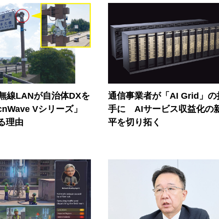
帯無線LANが自治体DXを
通信事業者が「AI Grid」
nWave Vシリーズ」
手に AIサービス収益化の
る理由
平を切り拓く